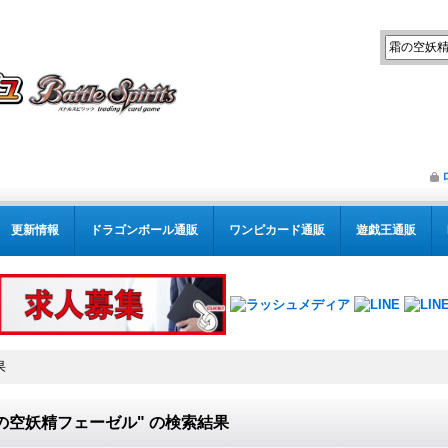
更新情報
ドラゴンボール通販
ワンピカード通販
遊戯王通販
果
の空妖精フェーゼル"
の
検索結果