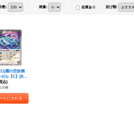
示数
:
画像
:
並び順
:
在庫あり
11)
霜の空妖精
ーゼル
【C】{BS7
4}《白》
税込)
110枚