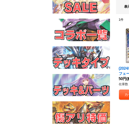
表
1
件
(2024/
フェ
0-04
50円
(
在庫数 