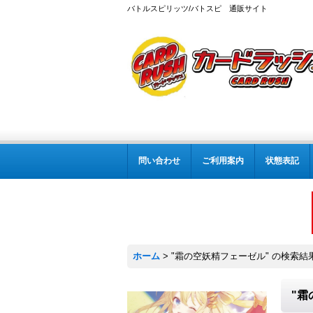
バトルスピリッツ/バトスピ 通販サイト
問い合わせ
ご利用案内
状態表記
ホーム
>
"霜の空妖精フェーゼル"
の
検索結
"霜