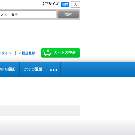
文字サイズ
:
0
カートの中身
ログイン
新規登録
MTG通販
ポケカ通販