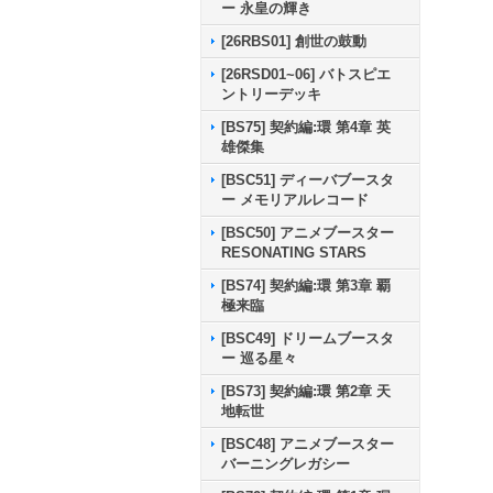
ー 永皇の輝き
[26RBS01] 創世の鼓動
[26RSD01~06] バトスピエ
ントリーデッキ
[BS75] 契約編:環 第4章 英
雄傑集
[BSC51] ディーバブースタ
ー メモリアルレコード
[BSC50] アニメブースター
RESONATING STARS
[BS74] 契約編:環 第3章 覇
極来臨
[BSC49] ドリームブースタ
ー 巡る星々
[BS73] 契約編:環 第2章 天
地転世
[BSC48] アニメブースター
バーニングレガシー