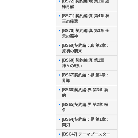
[BS72] 契約編:環 第1章 廻
帰再醒
[BS71] 契約編:真 第4章 神
王の帰還
[BS70] 契約編:真 第3章 全
天の覇神
[BS69]契約編：真 第2章：
原初の襲来
[BS68] 契約編:真 第1章
神々の戦い
[BS67]契約編：界 第4章：
界導
[BS66]契約編:界 第3章 紡
約
[BS65]契約編:界 第2章 極
争
[BS64]契約編：界 第1章：
閃刃
[BSC47] テーマブースター