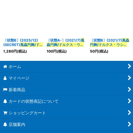
RVTX03a/BSC47-
《緑》
RVTX03b}《緑》
RVTX03b}《緑》
〔状態B〕(2025/12)
〔状態A-〕(2021/7)
風
〔状態B〕(2021/7)
風蟲
(SECRET)
風蟲円舞/ドル
蟲円舞/ドルクス・ウシ
円舞/ドルクス・ウシワ
クス・ウシワカ・オリジ
ワカ・オリジン
【CP】
カ・オリジン
【CP】
1,280
円
(税込)
100
円
(税込)
50
円
(税込)
ン
【転醒X-SEC】
{BS55-TCP06a/BS55-
{BS55-TCP06a/BS55-
{BSC47-
TCP06b}《緑》
TCP06b}《緑》
RVTX03a/BSC47-
ホーム
RVTX03b}《緑》
マイページ
新着商品
カードの状態表記について
ショッピングカート
店舗案内