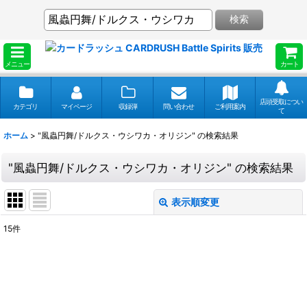
検索
メニュー
カート
店頭受取につい
カテゴリ
マイページ
収録弾
問い合わせ
ご利用案内
て
ホーム
>
"風蟲円舞/ドルクス・ウシワカ・オリジン"
の
検索結果
"風蟲円舞/ドルクス・ウシワカ・オリジン"
の
検索結果
表示順変更
閉じる
15
件
商品検索
:
表示数
: