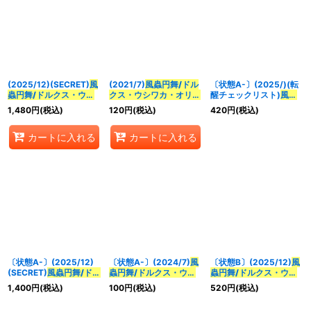
(2025/12)(SECRET)
風
(2021/7)
風蟲円舞/ドル
〔状態A-〕(2025/)(転
蟲円舞/ドルクス・ウシ
クス・ウシワカ・オリジ
醒チェックリスト)
風蟲
ワカ・オリジン
【転醒X-
ン
【CP】{BS55-
円舞/ドルクス・ウシワ
1,480
円
(税込)
120
円
(税込)
420
円
(税込)
SEC】{BSC47-
TCP06a/BS55-
カ・オリジン
【-】
RVTX03a/BSC47-
TCP06b}《緑》
{BSC47-RVTX03}
カートに入れる
カートに入れる
RVTX03b}《緑》
《緑》
〔状態A-〕(2025/12)
〔状態A-〕(2024/7)
風
〔状態B〕(2025/12)
風
(SECRET)
風蟲円舞/ドル
蟲円舞/ドルクス・ウシ
蟲円舞/ドルクス・ウシ
クス・ウシワカ・オリジ
ワカ・オリジン
(ヨク・
ワカ・オリジン
【転醒
1,400
円
(税込)
100
円
(税込)
520
円
(税込)
ン
【転醒X-SEC】
アルバトロサイラスト)
X】{BSC47-
{BSC47-
【CP】{BS55-TCP06}
RVTX03a/BSC47-