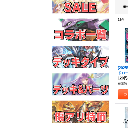
表
12
件
(202
ドロ
スト/
120円
{
BS63
在庫数 