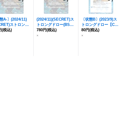
A-〕(2024/11)
(2024/11)(SECRET)ス
〔状態B〕(2023/9)ス
ECRET)ストロング
トロングドロー(BS68
トロングドロー【C
ー(BS68収録)【R-
円
(税込)
収録)【R-SEC】{
780円
(税込)
BS6
P】{
80円
BS63-CP12
(税込)
}
】{
BS63-CP12
}
3-CP12
}《青》
《青》
×
×
》