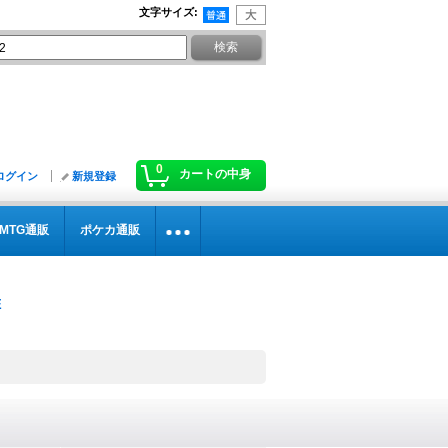
文字サイズ
:
0
カートの中身
ログイン
新規登録
MTG通販
ポケカ通販