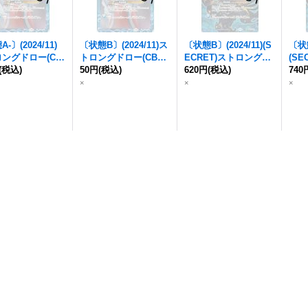
-〕(2024/11)
〔状態B〕(2024/11)ス
〔状態B〕(2024/11)(S
〔状態
ングドロー(CB
トロングドロー(CB32
ECRET)ストロングド
(S
録)【CP】{
(税込)
BS63-
収録)【CP】{
50円
(税込)
BS63-C
ロー(BS68収録)【R-S
620円
(税込)
ドロ
740
}《青》
P12
}《青》
EC】{
BS63-CP12
}
SEC
×
×
×
《青》
《青