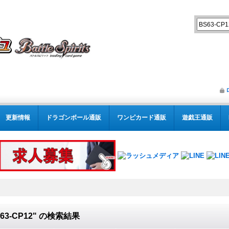
更新情報
ドラゴンボール通販
ワンピカード通販
遊戯王通販
63-CP12"
の
検索結果