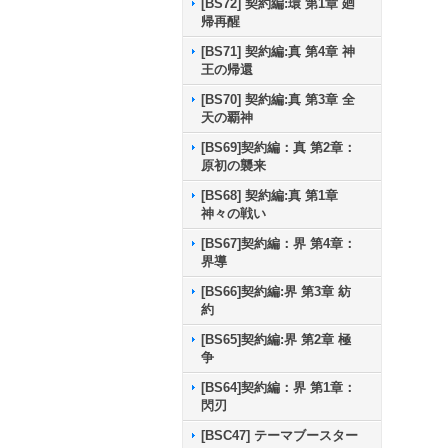
[BS72] 契約編:環 第1章 廻
帰再醒
[BS71] 契約編:真 第4章 神
王の帰還
[BS70] 契約編:真 第3章 全
天の覇神
[BS69]契約編：真 第2章：
原初の襲来
[BS68] 契約編:真 第1章
神々の戦い
[BS67]契約編：界 第4章：
界導
[BS66]契約編:界 第3章 紡
約
[BS65]契約編:界 第2章 極
争
[BS64]契約編：界 第1章：
閃刃
[BSC47] テーマブースター