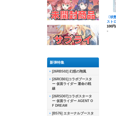
〔状態A
ストロ
32収
100円
CP12
×
新弾特集
[26RBS02] 幻惑の翔風
[26RCB01]コラボブースタ
ー 仮面ライダー 運命の戦
線
[26RSD07]コラボスタータ
ー 仮面ライダー AGENT O
F DREAM
[BS76] エターナルブースタ