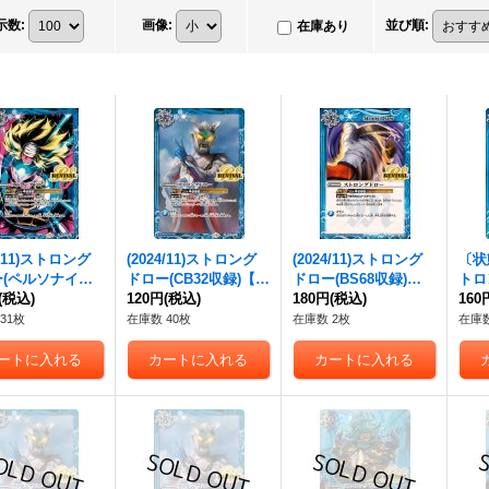
示数
:
画像
:
並び順
:
在庫あり
5/11)ストロング
(2024/11)ストロング
(2024/11)ストロング
〔状態
ー(ペルソナイラ
ドロー(CB32収録)【C
ドロー(BS68収録)
トロ
SD70収録)【R】
(税込)
P】{
120円
BS63-CP12
(税込)
}
【R】{
180円
(税込)
BS63-CP12
}
P】{
160
-CP12
}《青》
《青》
《青》
《青
31枚
在庫数 40枚
在庫数 2枚
在庫数