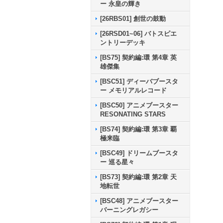
ー 永皇の輝き
[26RBS01] 創世の鼓動
[26RSD01~06] バトスピエ
ントリーデッキ
[BS75] 契約編:環 第4章 英
雄傑集
[BSC51] ディーバブースタ
ー メモリアルレコード
[BSC50] アニメブースター
RESONATING STARS
[BS74] 契約編:環 第3章 覇
極来臨
[BSC49] ドリームブースタ
ー 巡る星々
[BS73] 契約編:環 第2章 天
地転世
[BSC48] アニメブースター
バーニングレガシー