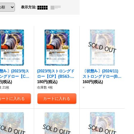
表示方法
:
A-〕(2023/9)ス
(2023/9)ストロングド
〔状態A-〕(2024/11)
ングドロー【C
ロー【CP】{
BS63-CP
ストロングドロー(BS
円
BS63-CP12
(税込)
}
12
180円
}《青》
(税込)
68収録)【R】{
160円
(税込)
BS63-C
》
P12
}《青》
 21枚
在庫数 4枚
×