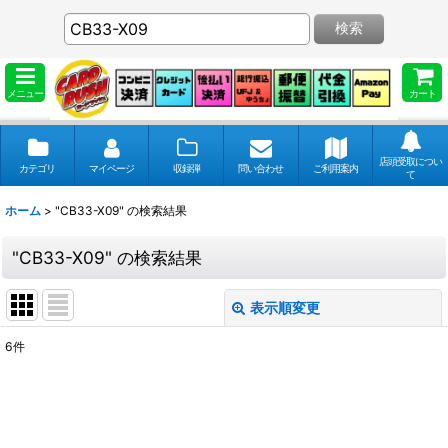
検索
メニュー
カート
店頭受取につい
カテゴリ
マイページ
収録弾
問い合わせ
ご利用案内
て
ホーム
>
"CB33-X09"
の
検索結果
"CB33-X09"
の
検索結果
表示順変更
閉じる
6
件
商品検索
:
表示数
: