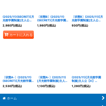
並び順
:
(2025/11)(SECRET)[月
〔状態B〕(2025/11)
〔状態B〕(2025/11)[月
絞り込む
光館学園制服]主人公
(SECRET)[月光館学園制
光館学園制服]主人公
【X-SEC】{
CB33-
服]主人公【X-SEC】
【X】{
CB33-X09
}
2,980
円
(税込)
1,980
円
(税込)
930
円
(税込)
X09
}《青》
{
CB33-X09
}《青》
《青》
カートに入れる
〔状態A-〕(2025/11)
〔状態A-〕(2025/11)
(2025/11)[月光館学園
(SECRET)[月光館学園制
[月光館学園制服]主人公
制服]主人公【X】
服]主人公【X-SEC】
【X】{
CB33-X09
}
{
CB33-X09
}《青》
2,530
円
(税込)
1,130
円
(税込)
1,280
円
(税込)
{
CB33-X09
}《青》
《青》
ホーム