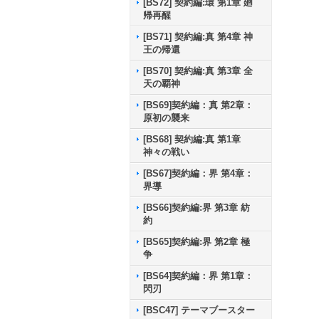
[BS72] 契約編:環 第1章 廻
帰再醒
[BS71] 契約編:真 第4章 神
王の帰還
[BS70] 契約編:真 第3章 全
天の覇神
[BS69]契約編：真 第2章：
原初の襲来
[BS68] 契約編:真 第1章
神々の戦い
[BS67]契約編：界 第4章：
界導
[BS66]契約編:界 第3章 紡
約
[BS65]契約編:界 第2章 極
争
[BS64]契約編：界 第1章：
閃刃
[BSC47] テーマブースター