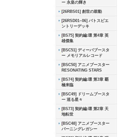
ー 永皇の輝き
[26RBS01] 創世の鼓動
[26RSD01~06] バトスピエ
ントリーデッキ
[BS75] 契約編:環 第4章 英
雄傑集
[BSC51] ディーバブースタ
ー メモリアルレコード
[BSC50] アニメブースター
RESONATING STARS
[BS74] 契約編:環 第3章 覇
極来臨
[BSC49] ドリームブースタ
ー 巡る星々
[BS73] 契約編:環 第2章 天
地転世
[BSC48] アニメブースター
バーニングレガシー