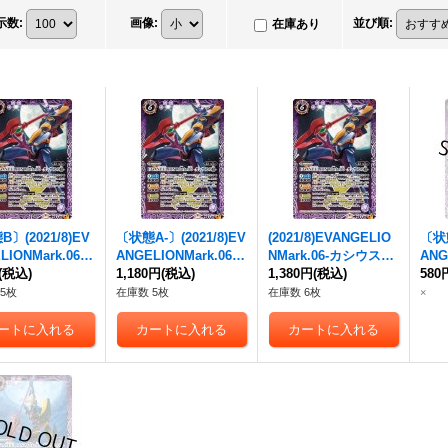
示数
:
画像
:
並び順
:
在庫あり
〕(2021/8)
EV
〔状態A-〕(2021/8)
EV
(2021/8)
EVANGELIO
〔状態
LION
Mark.06-
ANGELION
Mark.06-
N
Mark.06-カシウスの
ANG
スの槍-
(税込)
【X】{C
カシウスの槍-
1,180円
(税込)
【X】{C
槍-
1,380円
【X】{CB21-X01}
(税込)
カシ
580
X01}《紫》
B21-X01}《紫》
《紫》
B21
5枚
在庫数 5枚
在庫数 6枚
×