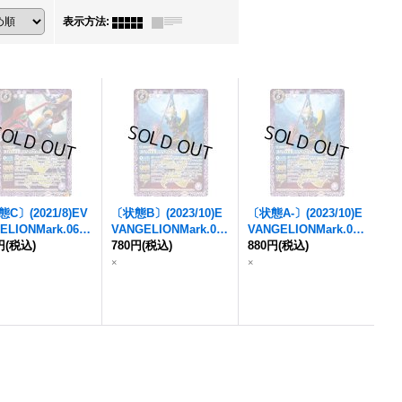
表示方法
:
C〕(2021/8)
EV
〔状態B〕(2023/10)
E
〔状態A-〕(2023/10)
E
ELION
Mark.06-
VANGELION
Mark.06-
VANGELION
Mark.06-
ウスの槍-
円
(税込)
【X】{C
カシウスの槍-
780円
(税込)
【X】{C
カシウスの槍-
880円
(税込)
【X】{C
-X01}《紫》
B21-X01}《紫》
B21-X01}《紫》
×
×