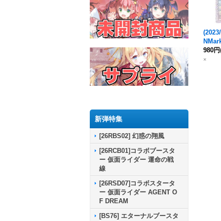
(2023/
N
Mar
槍-
980円
【X
《紫
×
新弾特集
[26RBS02] 幻惑の翔風
[26RCB01]コラボブースタ
ー 仮面ライダー 運命の戦
線
[26RSD07]コラボスタータ
ー 仮面ライダー AGENT O
F DREAM
[BS76] エターナルブースタ