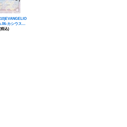
10)
EVANGELIO
k.06-カシウスの
】{CB21-X01}
(税込)
》