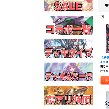
表
7
件
〔状態B
ANGE
カシウ
980円
B21-
在庫数 