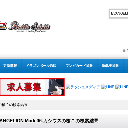
更新情報
ドラゴンボール通販
ワンピカード通販
遊戯王通販
の槍-"
の
検索結果
VANGELION Mark.06-カシウスの槍-"
の
検索結果