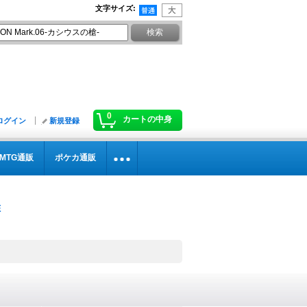
文字サイズ
:
0
カートの中身
ログイン
新規登録
MTG通販
ポケカ通販