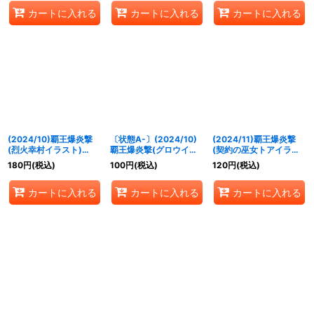
カートに入れる
カートに入れる
カートに入れる
(2024/10)覇王爆炎撃
〔状態A-〕(2024/10)
(2024/11)覇王爆炎撃
(烈火幸村イラスト)
覇王爆炎撃(グロウイラ
(契約の巫女トアイラス
【C】{
SD56-RV008
}
スト)【C】{
SD56-
ト)【C】{
SD56-
180
円
(税込)
100
円
(税込)
120
円
(税込)
《赤》
RV008
}《赤》
RV008
}《赤》
カートに入れる
カートに入れる
カートに入れる