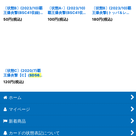
〔状態B〕(2023/10)覇
〔状態A-〕(2023/10)
〔状態B〕(2023/10)覇
王爆炎撃(BSC41収録)
覇王爆炎撃(BSC41収録)
王爆炎撃(トッパ＆レイ
【C】{
SD56-RV008
}
【C】{
SD56-RV008
}
イラスト)【C】{
SD56-
50
円
(税込)
100
円
(税込)
180
円
(税込)
《赤》
《赤》
RV008
}《赤》
〔状態C〕(2020/7)覇
王爆炎撃【C】{
SD56-
RV008
}《赤》
120
円
(税込)
ホーム
マイページ
新着商品
カードの状態表記について