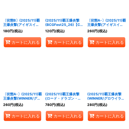
並び順
:
〔状態B〕(2025/11)覇
(2025/11)覇王爆炎撃
〔状態A-〕(2025/11)覇
絞り込む
王爆炎撃(アイギスイラ
(BCGFest25_26)【C】
王爆炎撃(アイギスイラ
スト/SD70収録)【C】
{
SD56-RV008
}《赤》
スト/SD70収録)【C】
180
円
(税込)
120
円
(税込)
260
円
(税込)
{
SD56-RV008
}《赤》
{
SD56-RV008
}《赤》
カートに入れる
カートに入れる
カートに入れる
〔状態A-〕(2025/11)覇
(2025/11)覇王爆炎撃
(2025/11)覇王爆炎撃
王爆炎撃(WINNER/グロ
(ロード・ドラゴン・バ
(WINNER/グロウイラス
ウイラスト)【C】
ゼル&バーニング・ソウ
ト)【C】{
SD56-
260
円
(税込)
780
円
(税込)
280
円
(税込)
{
SD56-RV008
}《赤》
ルドラゴンイラスト)
RV008
}《赤》
【C】{
SD56-RV008
}
カートに入れる
カートに入れる
カートに入れる
《赤》