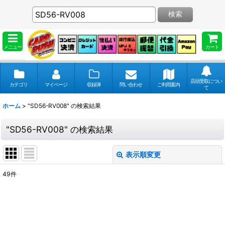
検索
メニュー
カート
店頭受取につい
カテゴリ
マイページ
収録弾
問い合わせ
ご利用案内
て
ホーム
>
"SD56-RV008"
の
検索結果
"SD56-RV008"
の
検索結果
表示順変更
閉じる
49
件
商品検索
:
表示数
: