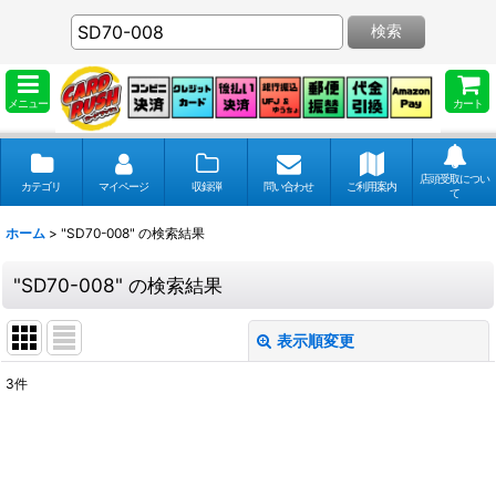
検索
メニュー
カート
店頭受取につい
カテゴリ
マイページ
収録弾
問い合わせ
ご利用案内
て
ホーム
>
"SD70-008"
の
検索結果
"SD70-008"
の
検索結果
表示順変更
閉じる
3
件
商品検索
:
表示数
: