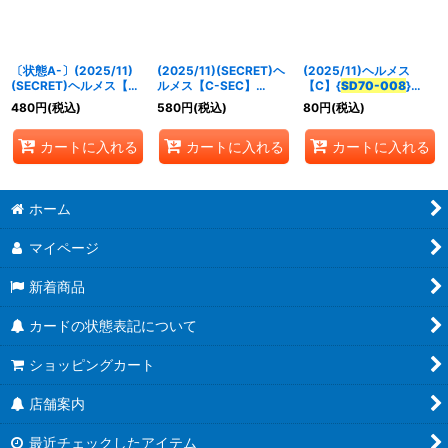
並び順
:
〔状態A-〕(2025/11)
(2025/11)(SECRET)ヘ
(2025/11)ヘルメス
絞り込む
(SECRET)ヘルメス【C-
ルメス【C-SEC】
【C】{
SD70-008
}
SEC】{
SD70-008
}
{
SD70-008
}《多》
《多》
480
円
(税込)
580
円
(税込)
80
円
(税込)
《多》
カートに入れる
カートに入れる
カートに入れる
ホーム
マイページ
新着商品
カードの状態表記について
ショッピングカート
店舗案内
最近チェックしたアイテム