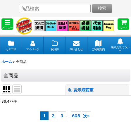
検索
メニュー
カート
店頭受取につい
カテゴリ
マイページ
収録弾
問い合わせ
ご利用案内
て
ホーム
>
全商品
全商品
表示順変更
閉じる
36,477
件
表示数
:
1
2
3
...
608
次
»
並び順
: