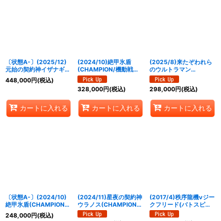
絞り込む
〔状態A-〕(2025/12)
(2024/10)絶甲氷盾
(2025/8)来たぞわれら
元始の契約神イザナギ＆
(CHAMPION/機動戦士
のウルトラマン
イザナミ(シリアルNo入
ガンダムイラスト)【-】
(CHAMPION/ウルトラ
448,000
円
(税込)
り)【契約X】{BSC47-
{SD56-RV009}《白》
マンカップ/VSゼットン
328,000
円
(税込)
298,000
円
(税込)
CX01}《多》
イラスト)【LM】
{LM19-U07}《青》
カートに入れる
カートに入れる
カートに入れる
〔状態A-〕(2024/10)
(2024/11)星夜の契約神
(2017/4)秩序龍機νジー
絶甲氷盾(CHAMPION/
ウラノス(CHAMPION)
クフリード(バトスピチ
機動戦士ガンダムイラス
【契約X】{BS70-
ャンピオンシップ2017-
248,000
円
(税込)
ト)【-】{SD56-
CX03}《黄》
煌臨杯-)【X】{SD39-