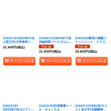
(2025/12)(SECRET/右
(2026/12)(SECRET)混
(2025/6)断罪の滅龍ジ
上英文字)天秤造神リブ
沌超神星ジークヴルム・
ャッジメント・ドラゴニ
ラ・ゴレムXV【XV-
オルタ・ノヴァ【AX-
ス(CHAMPION)【X】
32,800
円
(税込)
SEC】{BSC49-XV12}
SEC】{BS75-AX03}
{BS24-X01}《赤》
32,800
円
(税込)
29,800
円
(税込)
《青》
《青》
カートに入れる
カートに入れる
カートに入れる
(2023/10)
(2023/10)巨神要塞トー
(2025/12)(SECRET/コ
(SECRET)ELSクアンタ
ル・キャッスル
スト赤文字)光龍騎神サ