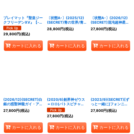
プレイマット『聖皇ジー
〔状態A-〕(2025/12)
〔状態A-〕(2026/12)
クフリーデンXV』【-】
(SECRET)青の世界/青き
(SECRET)混沌超神星ジ
{-}《サプライ》
異神【CP-SEC】
ークヴルム・オルタ・ノ
28,800
円
(税込)
27,800
円
(税込)
{BS73-TCP06a/BS73-
ヴァ【AX-SEC】
29,800
円
(税込)
TCP06b}《青》
{BS75-AX03}《青》
カートに入れる
カートに入れる
カートに入れる
(2026/12)(SECRET)白
(2020/6)創界神ゼウス
(2023/9)(SECRET)[ず
銀の惑聖神龍ガイ・アス
＝ロロ(バトスピチャン
っと一緒に]フォンニー
ラ【AX-SEC】{BS75-
ピオンシップ2019-超煌
ナ【契約X-SEC】
27,800
円
(税込)
27,800
円
(税込)
AX01}《白》
臨杯-)【XX】{BS50-
{BSC40-CX01}《黄》
27,800
円
(税込)
XX02}《多》
カートに入れる
カートに入れる
カートに入れる