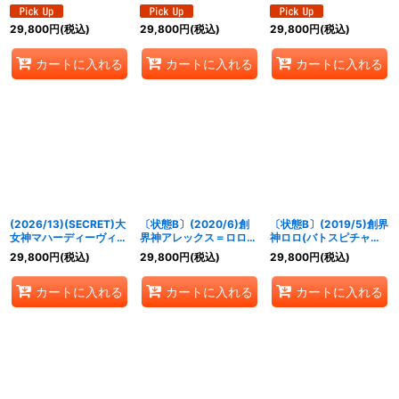
【XX-SEC】{CB29-
(WINNER)【X】
ジット・アポロドラゴン
XX01}《青》
{BSC42-X04}《多》
XV【XV-SEC】
29,800
円
(税込)
29,800
円
(税込)
29,800
円
(税込)
{BSC49-XV02}《赤》
カートに入れる
カートに入れる
カートに入れる
(2026/13)(SECRET)大
〔状態B〕(2020/6)創
〔状態B〕(2019/5)創界
女神マハーディーヴィー
界神アレックス＝ロロ
神ロロ(バトスピチャン
【CP-SEC】{BS76-
(バトスピチャンピオン
ピオンシップ2018-神煌
29,800
円
(税込)
29,800
円
(税込)
29,800
円
(税込)
CP05}《黄》
シップ2019-超煌臨杯-)
臨杯-)【XX】{BS44-
【XX】{BS51-XX03}
XX02}《多》
カートに入れる
カートに入れる
カートに入れる
《多》