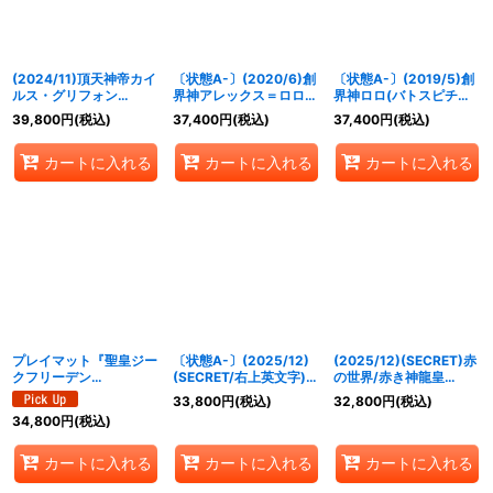
(2024/11)頂天神帝カイ
〔状態A-〕(2020/6)創
〔状態A-〕(2019/5)創
ルス・グリフォン
界神アレックス＝ロロ
界神ロロ(バトスピチャ
(WINNER)【X】{BS70-
(バトスピチャンピオン
ンピオンシップ2018-神
39,800
円
(税込)
37,400
円
(税込)
37,400
円
(税込)
X05}《黄》
シップ2019-超煌臨杯-)
煌臨杯-)【XX】{BS44-
【XX】{BS51-XX03}
XX02}《多》
カートに入れる
カートに入れる
カートに入れる
《多》
プレイマット『聖皇ジー
〔状態A-〕(2025/12)
(2025/12)(SECRET)赤
クフリーデン
(SECRET/右上英文字)戦
の世界/赤き神龍皇
XV(CHAMPION)』
神乙女ヴィエルジェ
【CP-SEC】{BS73-
33,800
円
(税込)
32,800
円
(税込)
【-】{-}《サプライ》
XV【XV-SEC】
TCP01a/BS73-
34,800
円
(税込)
{BSC49-XV09}《黄》
TCP01b}《赤》
カートに入れる
カートに入れる
カートに入れる