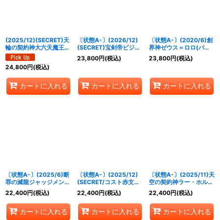
(2025/12)(SECRET)天
〔状態A-〕(2026/12)
〔状態A-〕(2020/6)創
輪の契約神大六天魔王
(SECRET)宝剣帝ビジュ
界神ゼウス＝ロロ(バト
(アニメ背景)【契約X-
ール・ジュワイオー
スピチャンピオンシップ
23,800
円
(税込)
23,800
円
(税込)
SEC】{BSC48-CX02}
【CP-SEC】{BS75-
2019-超煌臨杯-)
24,800
円
(税込)
《多》
CP05}《黄》
【XX】{BS50-XX02}
《多》
カートに入れる
カートに入れる
カートに入れる
〔状態A-〕(2025/6)断
〔状態A-〕(2025/12)
〔状態A-〕(2025/11)天
罪の滅龍ジャッジメン
(SECRET/コスト赤文字)
空の契約神ラー・ホルア
ト・ドラゴニス
光龍騎神サジット・アポ
クティ(CHAMPION/バ
22,400
円
(税込)
22,400
円
(税込)
22,400
円
(税込)
(CHAMPION)【X】
ロドラゴンXV【XV-
トスピチャンピオンシッ
{BS24-X01}《赤》
SEC】{BSC49-XV02}
プ3on3)【契約X】
カートに入れる
カートに入れる
カートに入れる
《赤》
{BS71-CX02}《緑》