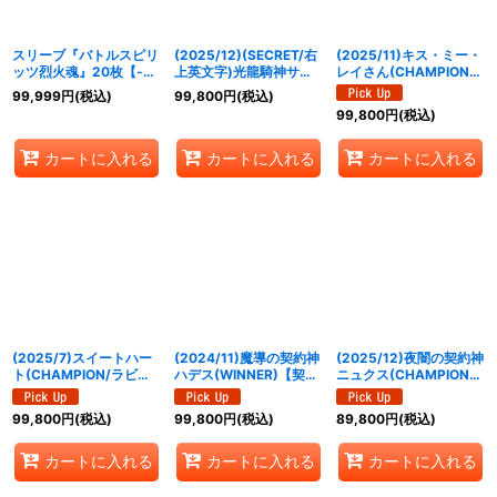
スリーブ『バトルスピリ
(2025/12)(SECRET/右
(2025/11)キス・ミー・
ッツ烈火魂』20枚【-】
上英文字)光龍騎神サジ
レイさん(CHAMPION/
{-}《サプライ》
ット・アポロドラゴン
イラスト違い)【C】
99,999
円
(税込)
99,800
円
(税込)
XV【XV-SEC】
{BSC43-075}《黄》
99,800
円
(税込)
{BSC49-XV02}《赤》
カートに入れる
カートに入れる
カートに入れる
(2025/7)スイートハー
(2024/11)魔導の契約神
(2025/12)夜闇の契約神
ト(CHAMPION/ラビ
ハデス(WINNER)【契約
ニュクス(CHAMPION/
ィ・ダーリンイラスト)
X】{BS68-CX01}
バトスピチャンピオンシ
【C】{BSC33-RV001}
《紫》
ップ25_26)【契約X】
99,800
円
(税込)
99,800
円
(税込)
89,800
円
(税込)
《黄》
{BS72-CX02}《紫》
カートに入れる
カートに入れる
カートに入れる