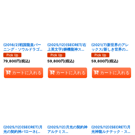
(2016/2)戦国龍皇バー
(2025/12)(SECRET/右
(2021/7)新世界のアレ
ニング・ソウルドラゴン
上英文字)獅機龍神スト
ックス/新しき世界の創
(戦国チャンピオンシッ
ライクヴルム・レオ
界神アレックス
プ決勝大会進出)【X】
XV【XV-SEC】
(CONGRATULATION)
79,800
円
(税込)
59,800
円
(税込)
59,800
円
(税込)
{BS34-X01}《赤》
{BSC49-XV08}《白》
【CP】{BS55-
TCP10a/BS55-
TCP10b}《多》
カートに入れる
カートに入れる
カートに入れる
(2025/12)(SECRET)月
(2025/12)月光の契約神
(2025/12)(SECRET)月
光の契約神バローネ(ア
アルテミス
光神龍ルナテック・スト