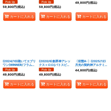
ニメ背景)【契約X-
(SECONDPLACE/バト
ライクヴルムXV【XV-
49,800
円
(税込)
SEC】{BSC50-CX03}
スピチャンピオンシップ
SEC】{BSC50-XV05}
59,800
円
(税込)
59,800
円
(税込)
《白》
3on3)【契約X】{BS72-
《白》
CX03}《白》
カートに入れる
カートに入れる
カートに入れる
(2024/10)跪いてエブリ
(2020/6)創界神アレッ
〔状態A-〕(2025/12)
ワン(WINNER/フラム・
クス＝ロロ(バトスピチ
月光の契約神アルテミス
サンドリアイラスト)
ャンピオンシップ2019-
(SECONDPLACE/バト
44,800
円
(税込)
【-】{BSC23-051}
超煌臨杯-)【XX】
スピチャンピオンシップ
49,800
円
(税込)
49,800
円
(税込)
《黄》
{BS51-XX03}《多》
3on3)【契約X】{BS72-
CX03}《白》
カートに入れる
カートに入れる
カートに入れる