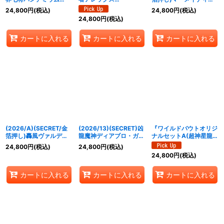
XV【XV-SEC】{BS65-
(銅/WILDBOUT)【M】
ア・プリンセス【X-
24,800
円
(税込)
24,800
円
(税込)
XV02}《紫》
{BS52-RV007}《多》
SEC】{26RBS01-X08}
24,800
円
(税込)
《緑》
カートに入れる
カートに入れる
カートに入れる
(2026/A)(SECRET/金
(2026/13)(SECRET)凶
『ワイルドバウトオリジ
箔押し)轟風ヴァルディ
龍魔神ディアブロ・ガン
ナルセットA(超神星龍ジ
ガイヤー【X-SEC】
ディノス【AX-SEC】
ークヴルム・ノヴァ)』
24,800
円
(税込)
24,800
円
(税込)
{26RBS01-X03}《赤》
{BS76-AX01}《紫》
【-】{-}《サプライ》
24,800
円
(税込)
カートに入れる
カートに入れる
カートに入れる