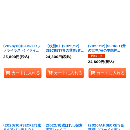
(2026/13)(SECRET/フ
〔状態B〕(2025/12)
(2025/12)(SECRET)黄
ァライラスト)ドライビ
(SECRET)青の世界/青き
の世界/黄の夢想神
ングフォース【X-SEC】
異神【CP-SEC】
【CP-SEC】{BS73-
25,800
円
(税込)
24,800
円
(税込)
{BS76-X15}《多》
{BS73-TCP06a/BS73-
TCP05a/BS73-
24,800
円
(税込)
TCP06b}《青》
TCP05b}《黄》
カートに入れる
カートに入れる
カートに入れる
(2023/10)(SECRET)魔
(2022/9)選ばれし探索
(2026/A)(SECRET/金
界七将パンデミウム
者アレックス
箔押し)マーメイディ