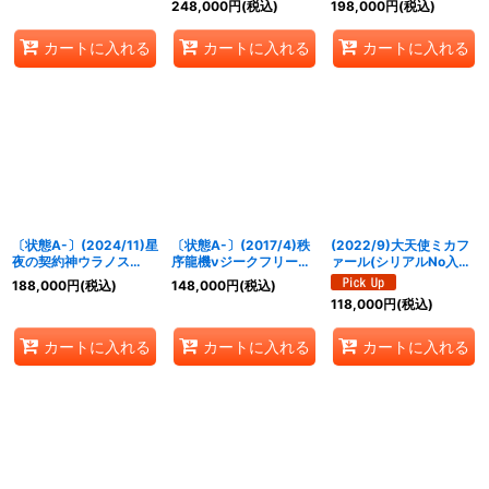
248,000
円
(税込)
198,000
円
(税込)
RV009}《白》
X01}《白》
カートに入れる
カートに入れる
カートに入れる
〔状態A-〕(2024/11)星
〔状態A-〕(2017/4)秩
(2022/9)大天使ミカフ
夜の契約神ウラノス
序龍機νジークフリード
ァール(シリアルNo入り)
(CHAMPION)【契約X】
(バトスピチャンピオン
【X】{BS02-X08}
188,000
円
(税込)
148,000
円
(税込)
{BS70-CX03}《黄》
シップ2017-煌臨杯-)
《黄》
118,000
円
(税込)
【X】{SD39-X01}
《白》
カートに入れる
カートに入れる
カートに入れる