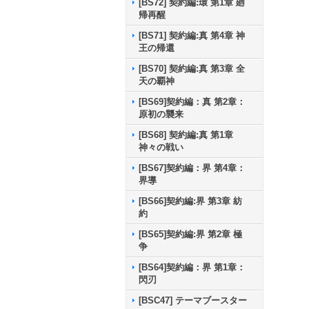
[BS72] 契約編:環 第1章 廻
帰再醒
[BS71] 契約編:真 第4章 神
王の帰還
[BS70] 契約編:真 第3章 全
天の覇神
[BS69]契約編：真 第2章：
原初の襲来
[BS68] 契約編:真 第1章
神々の戦い
[BS67]契約編：界 第4章：
界導
[BS66]契約編:界 第3章 紡
約
[BS65]契約編:界 第2章 極
争
[BS64]契約編：界 第1章：
閃刃
[BSC47] テーマブースター