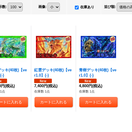
示数
:
画像
:
並び順
:
在庫あり
ッキ(40枚)【ve
紅雲デッキ(40枚)【ve
青樹デッキ(40枚)【ve
{-}
r1.0】{-}
r1.0】{-}
00円
(税込)
7,400円
(税込)
4,800円
(税込)
1点
在庫数 1点
在庫数 1点