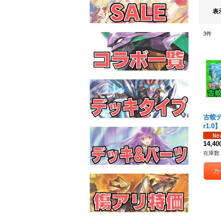
表
3
件
古蛟デ
r1.0】
14,4
在庫数 