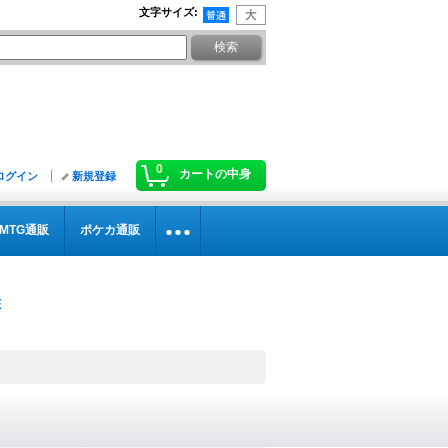
文字サイズ
:
0
カートの中身
ログイン
新規登録
MTG通販
ポケカ通販