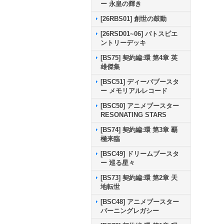
ー 永皇の輝き
[26RBS01] 創世の鼓動
[26RSD01~06] バトスピエ
ントリーデッキ
[BS75] 契約編:環 第4章 英
雄傑集
[BSC51] ディーバブースタ
ー メモリアルレコード
[BSC50] アニメブースター
RESONATING STARS
[BS74] 契約編:環 第3章 覇
極来臨
[BSC49] ドリームブースタ
ー 巡る星々
[BS73] 契約編:環 第2章 天
地転世
[BSC48] アニメブースター
バーニングレガシー