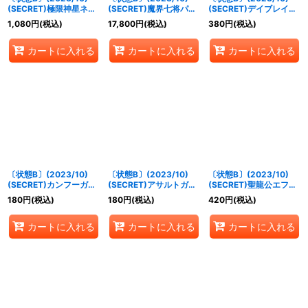
(SECRET)極限神星ネ
(SECRET)魔界七将パン
(SECRET)デイブレイカ
オ・ゼッター【X-SEC】
デミウムXV【XV-
ーレーヴ【M-SEC】
1,080
円
(税込)
17,800
円
(税込)
380
円
(税込)
{BS65-X06}《緑》
SEC】{BS65-XV02}
{BS65-045}《青》
《紫》
カートに入れる
カートに入れる
カートに入れる
〔状態B〕(2023/10)
〔状態B〕(2023/10)
〔状態B〕(2023/10)
(SECRET)カンフーガー
(SECRET)アサルトガン
(SECRET)聖龍公エファ
ルフラウ【R-SEC】
ナーウィズ【R-SEC】
メラ・ティルノーグ
180
円
(税込)
180
円
(税込)
420
円
(税込)
{BS65-025}《緑》
{BS65-032}《白》
【M-SEC】{BS65-
057}《黄》
カートに入れる
カートに入れる
カートに入れる