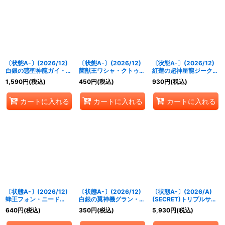
絞り込む
〔状態A-〕(2026/12)
〔状態A-〕(2026/12)
〔状態A-〕(2026/12)
白銀の惑聖神龍ガイ・ア
菌獣王ワシャ・クトゥー
紅蓮の超神星龍ジークヴ
スラ【AX】{BS75-
ン-限界態-【CP】
ルム・ノヴァ【X】
1,590
円
(税込)
450
円
(税込)
930
円
(税込)
AX01}《白》
{BS75-CP03}《緑》
{BS75-X03}《赤》
カートに入れる
カートに入れる
カートに入れる
〔状態A-〕(2026/12)
〔状態A-〕(2026/12)
〔状態A-〕(2026/A)
蜂王フォン・ニード
白銀の翼神機グラン・ウ
(SECRET)トリプルサン
X【X】{BS75-X06}
ォーデン【X】{BS75-
ダー(トリックスターイ
640
円
(税込)
350
円
(税込)
5,930
円
(税込)
《緑》
X09}《白》
ラスト/BS75収録)【C-
SEC】{26RSD05-014}