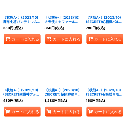
〔状態A-〕(2023/10)
〔状態A-〕(2023/10)
〔状態A-〕(2023/10)
魔界七将パンデミウム
大天使ミカファール
(SECRET)幻相棒パルム
XV【XV】{BS65-
XV【XV】{BS65-
【契約X-SEC】{BS65-
350
円
(税込)
350
円
(税込)
780
円
(税込)
XV02}《紫》
XV04}《黄》
CX02}《黄》
カートに入れる
カートに入れる
カートに入れる
〔状態A-〕(2023/10)
〔状態A-〕(2023/10)
〔状態A-〕(2023/10)
(SECRET)聖樹神フォ
(SECRET)極限神星ネ
(SECRET)召喚杖サモ
レ・ナテュール【X-
オ・ゼッター【X-SEC】
ン・ピーク【X-SEC】
480
円
(税込)
1,280
円
(税込)
160
円
(税込)
SEC】{BS65-X03}
{BS65-X06}《緑》
{BS65-X08}《多》
《緑》
カートに入れる
カートに入れる
カートに入れる