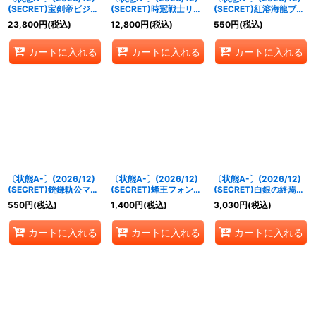
(SECRET)宝剣帝ビジュ
(SECRET)時冠戦士リバ
(SECRET)紅溶海龍ブレ
ール・ジュワイオー
ース・シン・クロノス
イジオン【X-SEC】
23,800
円
(税込)
12,800
円
(税込)
550
円
(税込)
【CP-SEC】{BS75-
【CP-SEC】{BS75-
{BS75-X02}《赤》
CP05}《黄》
CP06}《青》
カートに入れる
カートに入れる
カートに入れる
〔状態A-〕(2026/12)
〔状態A-〕(2026/12)
〔状態A-〕(2026/12)
(SECRET)銃鎌軌公マン
(SECRET)蜂王フォン・
(SECRET)白銀の終焉騎
ティグノス【X-SEC】
ニードX【X-SEC】
神ラグナ・ロック【X-
550
円
(税込)
1,400
円
(税込)
3,030
円
(税込)
{BS75-X05}《緑》
{BS75-X06}《緑》
SEC】{BS75-X07}
《多》
カートに入れる
カートに入れる
カートに入れる