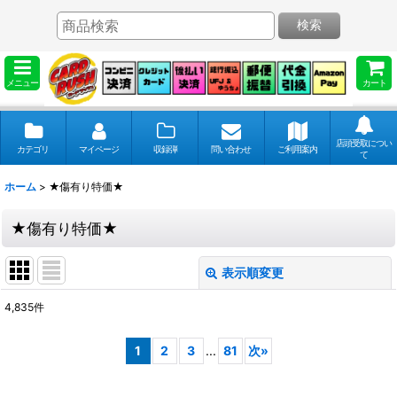
検索
メニュー
カート
店頭受取につい
カテゴリ
マイページ
収録弾
問い合わせ
ご利用案内
て
ホーム
>
★傷有り特価★
★傷有り特価★
表示順変更
閉じる
4,835
件
表示数
:
1
2
3
...
81
次
»
並び順
: