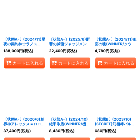
〔状態A-〕(2024/11)星
〔状態A-〕(2025/6)断
〔状態A-〕(2024/11)仮
夜の契約神ウラノス
罪の滅龍ジャッジメン
面の魂(WINNER/クウガ
(CHAMPION)【契約X】
ト・ドラゴニス
&ン・ダグバ・ゼバイラ
188,000
円
(税込)
22,400
円
(税込)
4,780
円
(税込)
{BS70-CX03}《黄》
(CHAMPION)【X】
スト)【CP】{CB30-
{BS24-X01}《赤》
CP04}《多》
カートに入れる
カートに入れる
カートに入れる
〔状態A-〕(2020/6)創
〔状態A-〕(2024/10)
〔状態B〕(2023/10)
界神アレックス＝ロロ
絶甲氷盾(WINNER/機動
(SECRET)幻相棒パルム
(バトスピチャンピオン
戦士ガンダムイラスト)
【契約X-SEC】{BS65-
37,400
円
(税込)
8,480
円
(税込)
680
円
(税込)
シップ2019-超煌臨杯-)
【-】{SD56-RV009}
CX02}《黄》
【XX】{BS51-XX03}
《白》