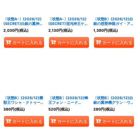
〔状態A-〕(2026/12)
〔状態A-〕(2026/12)
〔状態B〕(2026/12)白
(SECRET)白銀の翼神機
(SECRET)混沌神王ケイ
銀の惑聖神龍ガイ・アス
グラン・ウォーデン【X-
オス【X-SEC】{BS75-
ラ【AX】{BS75-AX01}
2,030
円
(税込)
2,130
円
(税込)
1,380
円
(税込)
SEC】{BS75-X09}
X11}《青》
《白》
《白》
カートに入れる
カートに入れる
カートに入れる
〔状態B〕(2026/12)菌
〔状態B〕(2026/12)蜂
〔状態B〕(2026/12)白
獣王ワシャ・クトゥー
王フォン・ニード
銀の翼神機グラン・ウォ
ン-限界態-【CP】
X【X】{BS75-X06}
ーデン【X】{BS75-
380
円
(税込)
520
円
(税込)
280
円
(税込)
{BS75-CP03}《緑》
《緑》
X09}《白》
カートに入れる
カートに入れる
カートに入れる