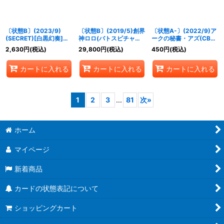
〔状態B〕(2023/9)
〔状態B〕(2019/5)創界
〔状態A-〕(2022/9)ア
(SECRET)[白黒幻奏]ノ
神ロロ(バトスピチャン
ークの秘書・アズ(CB24
ア・フルール【X-SEC】
ピオンシップ2018-神煌
収録)【X】{CB17-X06}
2,630
円
(税込)
29,800
円
(税込)
450
円
(税込)
{BSC40-X01}《黄》
臨杯-)【XX】{BS44-
《紫》
XX02}《多》
カートに入れる
カートに入れる
カートに入れる
1
2
3
...
81
次
»
ホーム
マイページ
新着商品
カードの状態表記について
ショッピングカート