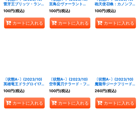
雷牙王ブリッツ・ランポ
至鳥公ヴァーラント
砲天使召喚：カノンフィ
【X】{BS66-X04}
【M】{BS65-060}
ールド【M】{BS65-
100
円
(税込)
100
円
(税込)
100
円
(税込)
《緑》
《青》
085}《黄》
カートに入れる
カートに入れる
カートに入れる
〔状態A-〕(2023/10)
〔状態A-〕(2023/10)
〔状態A-〕(2023/10)
英雄竜王ドラグロイ17世
空帝翼刃テラード・フリ
魔龍帝ジークフリード
【X】{BS65-X01}
ューゲル【X】{BS65-
XV【XV】{BS65-
100
円
(税込)
100
円
(税込)
260
円
(税込)
《赤》
X02}《赤》
XV01}《赤》
カートに入れる
カートに入れる
カートに入れる