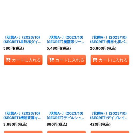
〔状態A-〕(2023/10)
〔状態A-〕(2023/10)
〔状態A-〕(2023/10)
(SECRET)星砕槌ダイダ
(SECRET)魔龍帝ジーク
(SECRET)魔界七将パン
ロッサ【X-SEC】
フリードXV【XV-
デミウムXV【XV-
580
円
(税込)
5,480
円
(税込)
20,800
円
(税込)
{BS65-X09}《多》
SEC】{BS65-XV01}
SEC】{BS65-XV02}
《赤》
《紫》
カートに入れる
カートに入れる
カートに入れる
〔状態A-〕(2023/10)
〔状態A-〕(2023/10)
〔状態A-〕(2023/10)
(SECRET)機動要塞キャ
(SECRET)デビルシュー
(SECRET)デイブレイカ
ッスル・ゴレム
ターカミュ【M-SEC】
ーレーヴ【M-SEC】
3,680
円
(税込)
880
円
(税込)
420
円
(税込)
XV【XV-SEC】{BS65-
{BS65-017}《紫》
{BS65-045}《青》
XV05}《青》