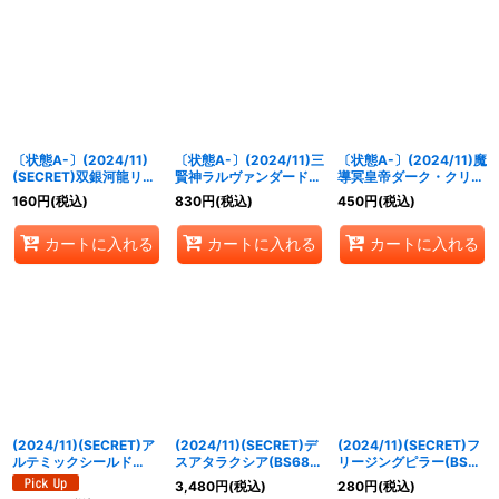
〔状態A-〕(2024/11)
〔状態A-〕(2024/11)三
〔状態A-〕(2024/11)魔
(SECRET)双銀河龍リン
賢神ラルヴァンダード
導冥皇帝ダーク・クリュ
ドブラッド【M-SEC】
(BS68収録)【XX】
メノス【X】{BS68-
160
円
(税込)
830
円
(税込)
450
円
(税込)
{BS68-007}《赤》
{BS52-XX02}《多》
X03}《紫》
カートに入れる
カートに入れる
カートに入れる
(2024/11)(SECRET)ア
(2024/11)(SECRET)デ
(2024/11)(SECRET)フ
ルテミックシールド
スアタラクシア(BS68収
リージングピラー(BS68
(BS68収録)【C-SEC】
録)【R-SEC】{BS54-
収録)【R-SEC】{BS54-
3,480
円
(税込)
280
円
(税込)
{BS44-092}《白》
070}《紫》
074}《白》