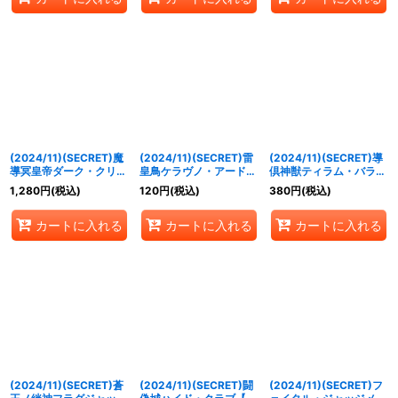
(2024/11)(SECRET)魔
(2024/11)(SECRET)雷
(2024/11)(SECRET)導
導冥皇帝ダーク・クリュ
皇鳥ケラヴノ・アードラ
倶神獣ティラム・バラム
メノス【X-SEC】
ー【X-SEC】{BS68-
【X-SEC】{BS68-
1,280
円
(税込)
120
円
(税込)
380
円
(税込)
{BS68-X03}《紫》
X04}《緑》
X06}《黄》
カートに入れる
カートに入れる
カートに入れる
(2024/11)(SECRET)蒼
(2024/11)(SECRET)闘
(2024/11)(SECRET)フ