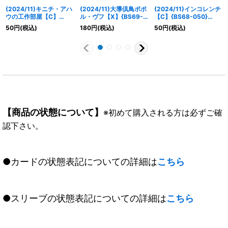
(2024/11)キニチ・アハ
(2024/11)大導倶鳥ポポ
(2024/11)インコレンチ
ウの工作部屋【C】
ル・ヴフ【X】{BS69-
【C】{BS68-050}
{BS69-075}《黄》
X07}《黄》
《黄》
50
円
(税込)
180
円
(税込)
50
円
(税込)
【商品の状態について】
※初めて購入される方は必ずご確
認下さい。
●カードの状態表記についての詳細は
こちら
●スリーブの状態表記についての詳細は
こちら