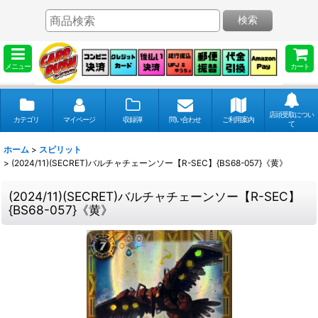
検索
メニュー
カート
店頭受取につい
カテゴリ
マイページ
収録弾
問い合わせ
ご利用案内
て
ホーム
>
スピリット
>
(2024/11)(SECRET)バルチャチェーンソー【R-SEC】{BS68-057}《黄》
(2024/11)(SECRET)バルチャチェーンソー【R-SEC】
{BS68-057}《黄》