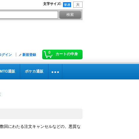
文字サイズ
:
0
カートの中身
ログイン
新規登録
MTG通販
ポケカ通販
数回にわたる注文キャンセルなどの、悪質な