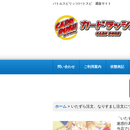
バトルスピリッツ/バトスピ 通販サイト
問い合わせ
ご利用案内
状態表記
ホーム
>
いたずら注文、なりすまし注文に
「いた
迷惑行
当店で