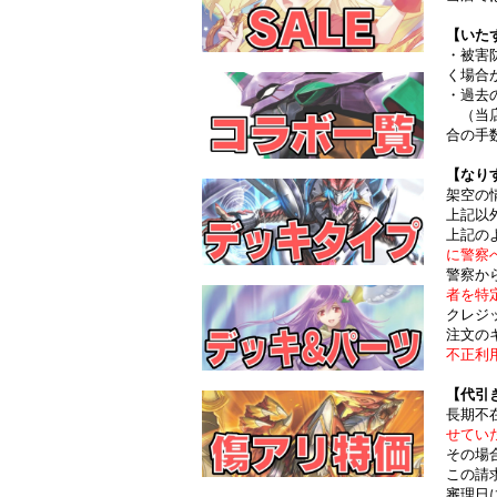
【いた
・被害
く場合
・過去
（当店
合の手
【なり
架空の
上記以
上記の
に警察
警察か
者を特
クレジ
注文の
不正利
【代引
長期不
せてい
その場
この請
審理日