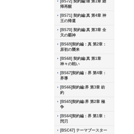
[BS72] 契約編:環 第1章 廻
帰再醒
[BS71] 契約編:真 第4章 神
王の帰還
[BS70] 契約編:真 第3章 全
天の覇神
[BS69]契約編：真 第2章：
原初の襲来
[BS68] 契約編:真 第1章
神々の戦い
[BS67]契約編：界 第4章：
界導
[BS66]契約編:界 第3章 紡
約
[BS65]契約編:界 第2章 極
争
[BS64]契約編：界 第1章：
閃刃
[BSC47] テーマブースター