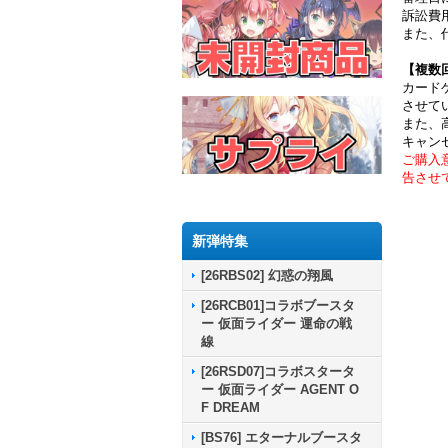
訴訟費
また、
【複数
カード
させて
また、
キャン
ご購入
告させ
新弾特集
[26RBS02] 幻惑の翔風
[26RCB01]コラボブースタ
ー 仮面ライダー 運命の戦
線
[26RSD07]コラボスタータ
ー 仮面ライダー AGENT O
F DREAM
[BS76] エターナルブースタ