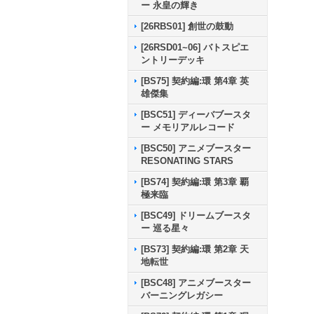
ー 永皇の輝き
[26RBS01] 創世の鼓動
[26RSD01~06] バトスピエ
ントリーデッキ
[BS75] 契約編:環 第4章 英
雄傑集
[BSC51] ディーバブースタ
ー メモリアルレコード
[BSC50] アニメブースター
RESONATING STARS
[BS74] 契約編:環 第3章 覇
極来臨
[BSC49] ドリームブースタ
ー 巡る星々
[BS73] 契約編:環 第2章 天
地転世
[BSC48] アニメブースター
バーニングレガシー