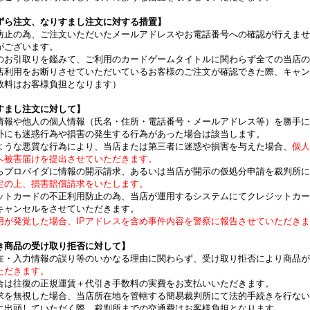
ずら注文、なりすまし注文に対する措置】
防止の為、ご注文いただいたメールアドレスやお電話番号への確認が行えませ
がございます。
のお引取りを鑑みて、ご利用のカードゲームタイトルに関わらず全ての当店の
利用をお断りさせていただいているお客様のご注文が確認できた際、キャン
数料はお客様負担となります）
すまし注文に対して】
情報や他人の個人情報（氏名・住所・電話番号・メールアドレス等）を勝手に
外にも迷惑行為や損害の発生する行為があった場合は該当します。
ような悪質な行為により、当店または第三者に迷惑や損害を与えた場合、
個人
へ被害届けを提出させていただきます。
らプロバイダに情報の開示請求、あるいは当店が開示の仮処分申請を裁判所に
定の上、損害賠償請求をいたします。
ットカードの不正利用防止の為、当店が運用するシステムにてクレジットカー
キャンセルをさせていただきます。
用が発覚した場合、IPアドレスを含め事件内容を警察に報告させていただき
き商品の受け取り拒否に対して】
在・入力情報の誤り等のいかなる理由に関わらず、受け取り拒否により商品が
ただきます。
合は往復の正規運賃＋代引き手数料の実費をお支払いいただきます。
求を無視した場合、当店所在地を管轄する簡易裁判所にて法的手続きを行ない
に出頭していただく際、裁判所までの交通費はお客様負担となります。