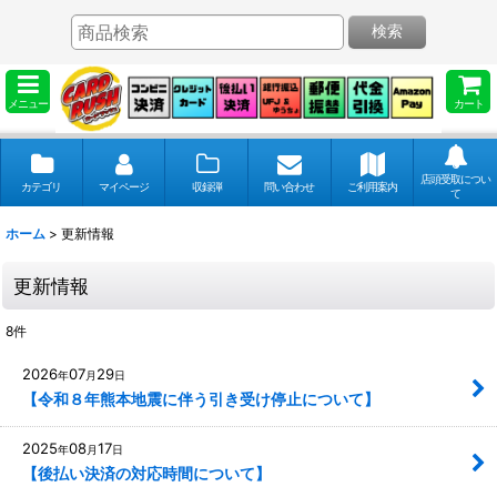
検索
メニュー
カート
店頭受取につい
カテゴリ
マイページ
収録弾
問い合わせ
ご利用案内
て
ホーム
>
更新情報
更新情報
8
件
2026
07
29
年
月
日
【令和８年熊本地震に伴う引き受け停止について】
2025
08
17
年
月
日
【後払い決済の対応時間について】