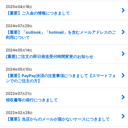
2025
04
18
年
月
日
【重要】ご入金の情報につきまして
2024
07
29
年
月
日
【重要】「outlook」「hotmail」を含むメールアドレスのご
利用について
2024
05
14
年
月
日
[重要]ご注文の即日発送受付時間変更のお知らせ
2024
05
10
年
月
日
【重要】PayPay決済の注意事項につきまして【スマートフォ
ンでのご注文の方】
2022
07
21
年
月
日
領収書等の発行につきまして
2022
02
28
年
月
日
【重要】当店からのメールが届かないケースにつきまして