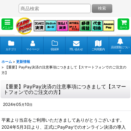
検索
メニュー
カート
店頭受取につい
カテゴリ
マイページ
収録弾
問い合わせ
ご利用案内
て
ホーム
>
更新情報
>
【重要】PayPay決済の注意事項につきまして【スマートフォンでのご注文の
方】
【重要】PayPay決済の注意事項につきまして【スマー
トフォンでのご注文の方】
2024
05
10
年
月
日
平素より当店をご利用いただきましてありがとうございます。
2024年5月3日より、正式にPayPayでのオンライン決済の導入