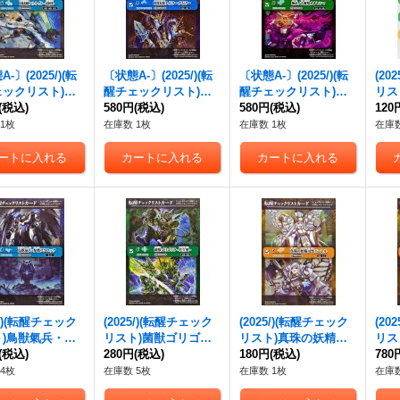
-〕(2025/)(転
〔状態A-〕(2025/)(転
〔状態A-〕(2025/)(転
(20
ェックリスト)鳥
醒チェックリスト)時
醒チェックリスト)神
リス
神機ヤマト・オー
(税込)
間双龍タイムラー・ダ
580円
(税込)
産ノ大醒獣オオヤシ
580円
(税込)
リスト
120
-武神形態-/鳥獣
イムラー/時空竜軍団
マ/黄泉ノ醒獣帝ヨモ
6}
1枚
在庫数 1枚
在庫数 1枚
在庫数
機ヤマト・オーグ
長タイムラー・ダイム
ツオオカミ【-】{BS5
砲撃形態-【-】{B
ラー【-】{BSC47-RV0
5-TX02}《紫》
X03a/BS73-TX0
09}《青》
《白》
5/)(転醒チェック
(2025/)(転醒チェック
(2025/)(転醒チェック
(20
ト)鳥獣氣兵・参
リスト)菌獣ゴリゴリ
リスト)真珠の妖精司
リス
クロック/氣兵墓
(税込)
ラ-共生態-/菌獣ゴリゴ
280円
(税込)
祭パーレル/真珠の妖
180円
(税込)
精シ
780
{BS73-054a/B
リラ-戦闘態-【-】{BS
聖騎士パーレル【-】
の魔
4枚
在庫数 5枚
在庫数 1枚
在庫数
054b}《青》
73-028a/BS73-028b}
{BS73-051a/BS73-051
【-】