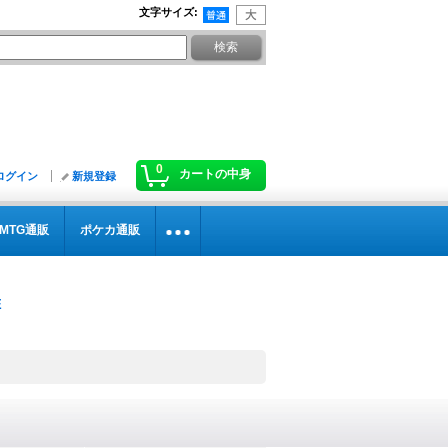
文字サイズ
:
0
カートの中身
ログイン
新規登録
MTG通販
ポケカ通販