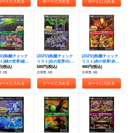
43b}《黄》
25/)(転醒チェック
(2025/)(転醒チェック
(2025/)(転醒チェック
ト)緑の世界/緑の
リスト)白の世界/白き
リスト)赤の世界/赤き
【-】{BS73-TC
円
(税込)
機神【-】{BS73-TCP0
680円
(税込)
神龍皇【-】{BS73-TC
480円
(税込)
a/BS73-TCP03b}
4a/BS73-TCP04b}
P01a/BS73-TCP01b}
 2枚
在庫数 4枚
在庫数 4枚
》
《白》
《赤》