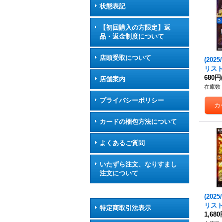
状態表記
【初回購入の方限定】返
品・返金制度について
店頭受取について
(202
リス
ムラ
680円
店舗案内
時空
在庫数 
ー・
プライバシーポリシー
{BSC
《青
カードの梱包方法について
よくあるご質問
いたずら注文、なりすまし
注文について
(202
リス
特定商取引法表示
リー
1,68