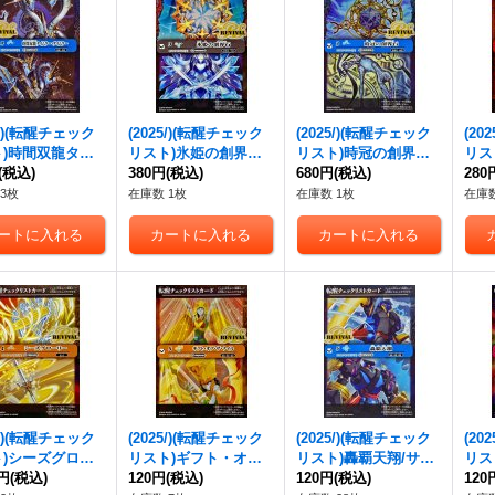
5/)(転醒チェック
(2025/)(転醒チェック
(2025/)(転醒チェック
(20
ト)時間双龍タイ
リスト)氷姫の創界石/
リスト)時冠の創界石/
リス
ー・ダイムラー/
(税込)
氷魔神姫【-】{BSC47
380円
(税込)
時冠魔神【-】{BSC47
680円
(税込)
シー
280
竜軍団長タイムラ
-RV013}《白》
-RV014}《青》
ー・
3枚
在庫数 1枚
在庫数 1枚
在庫数
ダイムラー【-】
C47
47-RV009}
》
5/)(転醒チェック
(2025/)(転醒チェック
(2025/)(転醒チェック
(20
ト)シーズグロー
リスト)ギフト・オ
リスト)轟覇天翔/サイ
リス
/天醒槍ロンゴ・
0円
(税込)
ブ・ザ・ナイル/クレ
120円
(税込)
ゴード・ゴレム・オリ
120円
(税込)
雅龍
120