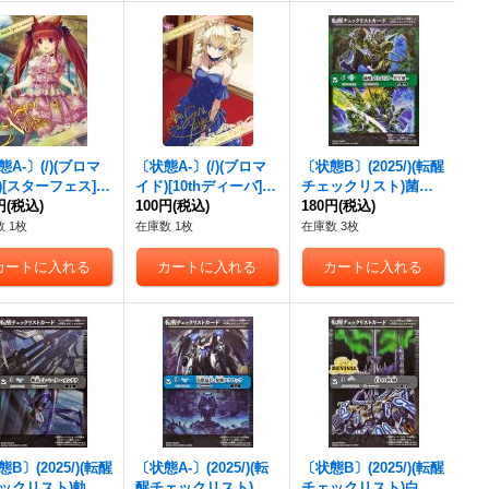
A-〕(/)(ブロマ
〔状態A-〕(/)(ブロマ
〔状態B〕(2025/)(転醒
)[スターフェス]ネ
イド)[10thディーバ]セ
チェックリスト)菌獣
ボッ子【-】{D07-
円
(税込)
ンリ・タイガ【-】{D0
100円
(税込)
ゴリゴリラ-共生態-/菌
180円
(税込)
《》
3-29}《》
獣ゴリゴリラ-戦闘態-
 1枚
在庫数 1枚
在庫数 3枚
【-】{BS73-028a/BS7
3-028b}《緑》
B〕(2025/)(転醒
〔状態A-〕(2025/)(転
〔状態B〕(2025/)(転醒
ックリスト)軌道
醒チェックリスト)鳥
チェックリスト)白の