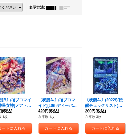
表示方法
:
態B〕(/)(ブロマイ
〔状態A-〕(/)(ブロマ
〔状態A-〕(2022/)(転
[神星女神]ノア・フ
イド)[10thディーバ・
醒チェックリスト)白
【-】{D07-01}
円
(税込)
プリマ]バンリ・ゼル
420円
(税込)
の世界/白き機神【-】
260円
(税込)
【-】{D05-23}《》
{BS52-TX02}《白》
 1枚
在庫数 1枚
在庫数 3枚