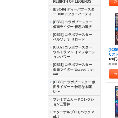
REBIRTH OF LEGENDS
[BSC46] ディーバブースタ
ー 10thアフターパーティ
[CB34] コラボブースター
仮面ライダー 善悪の選択
[CB33] コラボブースター
ペルソナ３ リロード
[CB32] コラボブースター
(202
ウルトラマン イマジネーシ
リス
ョンパワー
の氣兵
180円
兵・
在庫数 
[CB31] コラボブースター
{BS73
仮面ライダー Exceed the li
b}《
mit
[CB30]コラボブースター 仮
面ライダー 〜神秘なる願
い〜
プレミアムカードコレクシ
ョン三賢神
エターナルプロモパック V
ol.1