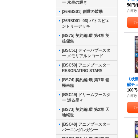
ー 永皇の輝き
皇の大
50円
(
54-T
在庫数 
[26RBS01] 創世の鼓動
[26RSD01~06] バトスピエ
ントリーデッキ
[BS75] 契約編:環 第4章 英
雄傑集
[BSC51] ディーバブースタ
ー メモリアルレコード
[BSC50] アニメブースター
RESONATING STARS
〔状態A
[BS74] 契約編:環 第3章 覇
醒チ
極来臨
マト
160円
[BSC49] ドリームブースタ
殿/
在庫数 
ー 巡る星々
カミ【-
BS73
[BS73] 契約編:環 第2章 天
地転世
[BSC48] アニメブースター
バーニングレガシー