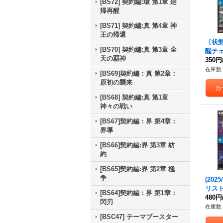
[BS72] 契約編:環 第1章 廻
帰再醒
[BS71] 契約編:真 第4章 神
王の帰還
〔状態A
[BS70] 契約編:真 第3章 全
醒チ
天の覇神
獣武
350円
グナー
在庫数 
[BS69]契約編：真 第2章：
武神
原初の襲来
ナー-
S73-T
[BS68] 契約編:真 第1章
3b}
神々の戦い
[BS67]契約編：界 第4章：
界導
[BS66]契約編:界 第3章 紡
約
[BS65]契約編:界 第2章 極
争
(202
リス
[BS64]契約編：界 第1章：
號フ
480円
閃刃
場【-】
在庫数 
S73-
[BSC47] テーマブースター