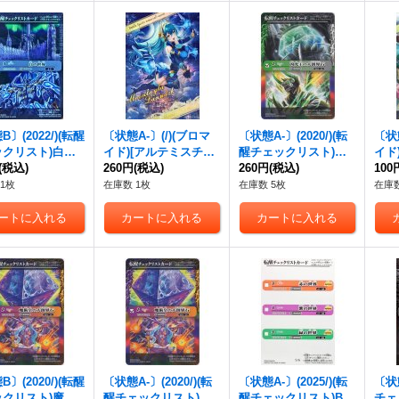
〕(2022/)(転醒
〔状態A-〕(/)(ブロマ
〔状態A-〕(2020/)(転
〔状態
ックリスト)白の
イド)[アルテミスチェ
醒チェックリスト)凶
イド
白き機神【-】{B
(税込)
イサー]ムーンライ
260円
(税込)
虎王の大創界石【-】
260円
(税込)
ガズ
100
TX02}《白》
ラ・ランドック【-】
{BS54-TX03}《多》
18}
1枚
在庫数 1枚
在庫数 5枚
在庫数
{D07-19}《》
〕(2020/)(転醒
〔状態A-〕(2020/)(転
〔状態A-〕(2025/)(転
〔状態
ックリスト)魔術
醒チェックリスト)魔
醒チェックリスト)BS
チェ