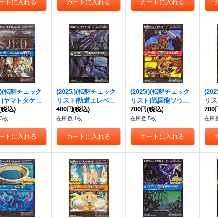
《緑》
b}《黄》
3-0
5/)(転醒チェック
(2025/)(転醒チェック
(2025/)(転醒チェック
(20
ト)ヤマトタケル
リスト)軌道エレベー
リスト)戦国龍ソウル
リス
神殿/鳥獣氣
(税込)
ター・カンダタ/カン
480円
(税込)
ドラゴンX/戦国龍皇バ
780円
(税込)
自然神
780
陸號マカミ【-】
ダタ管理メカ・氣動兵
ーニング・ソウルドラ
P03
3枚
在庫数 1枚
在庫数 5枚
在庫数
-071a/BS73-071
器ジョローグ【-】{BS
ゴンX【-】{BS73-TX0
《緑
青》
73-068a/BS73-068b}
1a/BS73-TX01b}
《白》
《赤》