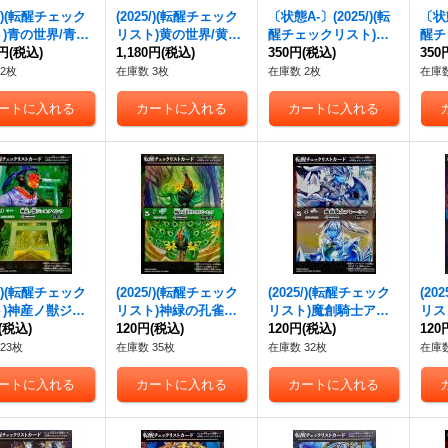
5/)(転醒チェック
(2025/)(転醒チェック
〔状態A-〕(2025/)(転
〔状態
)青の世界/青き
リスト)黄の世界/黄の
醒チェックリスト)時
醒チ
】{BS73-TCP0
0円
(税込)
夢想神【-】{BS73-TC
1,180円
(税込)
の番犬クロノ・ベロ
350円
(税込)
華の
350
73-TCP06b}
P05a/BS73-TCP05b}
ス/時の狭間【-】{BSC
ァ/
2枚
在庫数 3枚
在庫数 2枚
在庫数
》
《黄》
47-RV010}《青》
ーヴァ
V00
5/)(転醒チェック
(2025/)(転醒チェック
(2025/)(転醒チェック
(20
ト)神産ノ獣ジュ
リスト)神緑の孔雀ボ
リスト)魔創騎士アレ
リス
マシラ/イザナギ
(税込)
タニカルピーコック/
120円
(税込)
ーシャ/氷創騎士アレ
120円
(税込)
ノ・
120
神殿【-】{BS5
彩華神鳥ボタニカルピ
ーシャ【-】{BS56-03
カイ
23枚
在庫数 35枚
在庫数 32枚
在庫数
7}《緑》
ーコック【-】{BS56-0
6}《白》
レム【
31}《緑》
《青