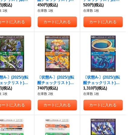
ベーター・カンダ
円
(税込)
獣氣兵・参號フクロッ
450円
(税込)
世界/白き機神【-】{B
520円
(税込)
カンダタ管理メ
ク/氣兵墓場【-】{BS7
S73-TCP04a/BS73-TC
 1枚
在庫数 1枚
在庫数 1枚
氣動兵器ジョロー
3-054a/BS73-054b}
P04b}《白》
】{BS73-068a/B
《青》
-068b}《白》
A-〕(2025/)(転
〔状態A-〕(2025/)(転
〔状態A-〕(2025/)(転
ェックリスト)菌
醒チェックリスト)黄
醒チェックリスト)青
リゴリラ-共生態-/
円
(税込)
水晶の宝妖精シトリィ
740円
(税込)
の世界/青き異神【-】
1,310円
(税込)
ゴリゴリラ-戦闘
ー/黄水晶の魔宝少女
{BS73-TCP06a/BS73-
 1枚
在庫数 2枚
在庫数 1枚
-】{BS73-028a/B
シトリィー【-】{BS7
TCP06b}《青》
-028b}《緑》
3-043a/BS73-043b}
《黄》