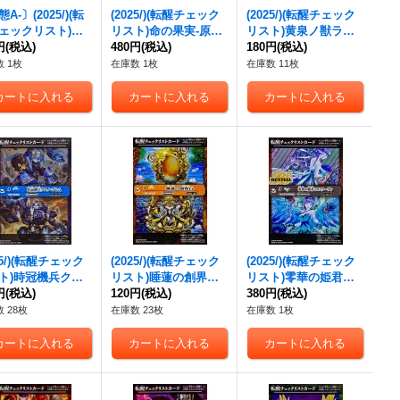
A-〕(2025/)(転
(2025/)(転醒チェック
(2025/)(転醒チェック
ェックリスト)零
リスト)命の果実-原
リスト)黄泉ノ獣ライ
姫君ミロスラーヴ
円
(税込)
種-/命の果実の精ドラ
480円
(税込)
ウンコマイヌ/イザナ
180円
(税込)
氷翼零装ミロスラ
イアッド【-】{BS52-0
ミの黄泉神殿【-】{BS
 1枚
在庫数 1枚
在庫数 11枚
【-】{BSC47-R
62}《緑》
55-012}《紫》
3}《白》
25/)(転醒チェック
(2025/)(転醒チェック
(2025/)(転醒チェック
ト)時冠機兵クロ
リスト)睡蓮の創界石/
リスト)零華の姫君ミ
ゴレム/時冠機帝
円
(税込)
象魔神・蓮【-】{BS5
120円
(税込)
ロスラーヴァ/氷翼零
380円
(税込)
ザー・クロノ・ゴ
8-071}《黄》
装ミロスラーヴァ
 28枚
在庫数 23枚
在庫数 1枚
-】{BS56-056}
【-】{BSC47-RV003}
》
《白》