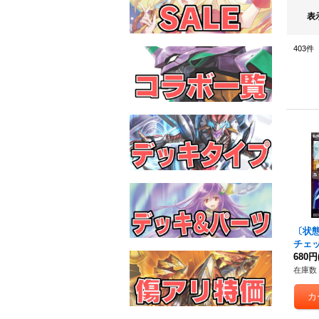
表
403
件
〔状態B
チェ
姫プ
680円
斧の
在庫数 
【-】{
《白