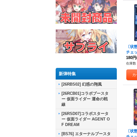
〔状態B
チェ
世界/
180円
S52-
在庫数 
新弾特集
[26RBS02] 幻惑の翔風
[26RCB01]コラボブースタ
ー 仮面ライダー 運命の戦
線
[26RSD07]コラボスタータ
ー 仮面ライダー AGENT O
F DREAM
〔状態B
[BS76] エターナルブースタ
チェ