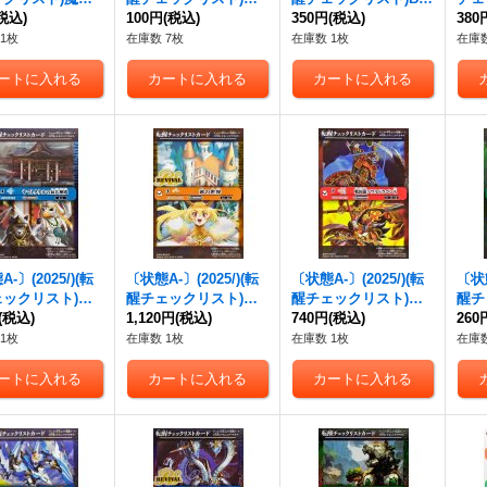
創界石【-】{BS
税込)
術皇の大創界石【-】
100円
(税込)
73チェックリスト3
350円
(税込)
エレ
380
X02}《多》
{BS54-TX02}《多》
【-】{BS73-5/6}
タ/
1枚
在庫数 7枚
在庫数 1枚
在庫数
《無》
カ・
グ【-
S73
-〕(2025/)(転
〔状態A-〕(2025/)(転
〔状態A-〕(2025/)(転
〔状態
ェックリスト)ヤ
醒チェックリスト)黄
醒チェックリスト)戦
醒チ
タケルの氣兵神
(税込)
の世界/黄の夢想神
1,120円
(税込)
国龍ソウルドラゴンX/
740円
(税込)
獣ゴ
260
鳥獣氣兵・陸號マ
【-】{BS73-TCP05a/B
戦国龍皇バーニング・
菌獣
1枚
在庫数 1枚
在庫数 1枚
在庫数
】{BS73-071a/
S73-TCP05b}《黄》
ソウルドラゴンX【-】
態-【
-071b}《青》
{BS73-TX01a/BS73-T
S73
X01b}《赤》