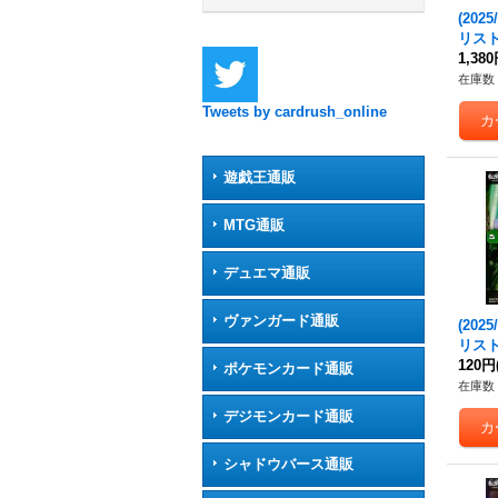
(202
リスト
異神【-
1,38
6a/BS
在庫数 
《青
Tweets by cardrush_online
遊戯王通販
MTG通販
デュエマ通販
ヴァンガード通販
(202
リス
モク
120円
ポケモンカード通販
の神産
在庫数 
5-02
デジモンカード通販
シャドウバース通販