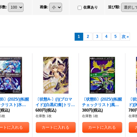
示数
:
画像
:
並び順
:
在庫あり
1
2
3
4
5
次
»
〕(2025/)(転醒
〔状態A-〕(/)(ブロマ
〔状態B〕(2025/)(転醒
〔状
ックリスト)氷刃
イド)[白黒幻奏]トリッ
チェックリスト)風蟲
ド)
リヘーリア/大氷
(税込)
クスター【-】{D07-2
680円
(税込)
円舞/ドルクス・ウシ
380円
(税込)
ルール
780
姫君プリヘーリア
9}《》
ワカ・オリジン【-】
《》
1枚
在庫数 1枚
在庫数 1枚
在庫数
BS55-044}
{BSC47-RVTX03}
》
《緑》