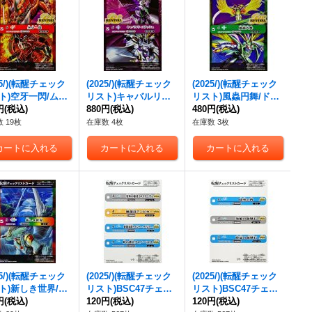
25/)(転醒チェック
(2025/)(転醒チェック
(2025/)(転醒チェック
ト)空牙一閃/ムサ
リスト)キャバルリー
リスト)風蟲円舞/ドル
ド・アシュライガ
円
(税込)
スラッシュ/ソーディ
880円
(税込)
クス・ウシワカ・オリ
480円
(税込)
オリジン【-】{BS
アス・アーサー・オリ
ジン【-】{BSC47-RV
 19枚
在庫数 4枚
在庫数 3枚
-RVTX01}《赤》
ジン【-】{BSC47-RV
TX03}《緑》
TX02}《紫》
25/)(転醒チェック
(2025/)(転醒チェック
(2025/)(転醒チェック
ト)新しき世界/風
リスト)BSC47チェッ
リスト)BSC47チェッ
エレア・ラグーン
円
(税込)
クリスト1【-】{BSC4
120円
(税込)
クリスト2【-】{BSC4
120円
(税込)