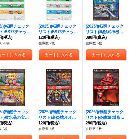
25/)(転醒チェック
(2025/)(転醒チェック
(2025/)(転醒チェック
ト)BS73チェック
リスト)BS73チェック
リスト)鳥獣武神機ヤ
1【-】{BS73-1/
円
(税込)
リスト2【-】{BS73-3/
120円
(税込)
マト・オーグナー-武
380円
(税込)
《無》
6}《無》
神形態-/鳥獣武神機ヤ
 20枚
在庫数 2枚
在庫数 5枚
マト・オーグナー-砲
撃形態-【-】{BS73-TX
03a/BS73-TX03b}
《白》
25/)(転醒チェック
(2025/)(転醒チェック
(2025/)(転醒チェック
ト)黄水晶の宝妖
リスト)豪炎槍オオチ
リスト)炎龍城-城形
トリィー/黄水晶
円
(税込)
ドリ/豪炎武者センヨ
120円
(税込)
態-/炎龍城-龍形態-
280円
(税込)
宝少女シトリィー
ク【-】{BS73-061a/B
【-】{BS73-063a/BS7
 2枚
在庫数 4枚
在庫数 1枚
{BS73-043a/BS7
S73-061b}《赤》
3-063b}《赤》