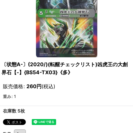
〔状態A-〕(2020/)(転醒チェックリスト)凶虎王の大創
界石【-】{BS54-TX03}《多》
販売価格
:
260
円
(税込)
重み
:
1
在庫数 5枚