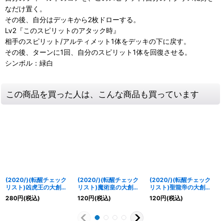
なだけ置く。
その後、自分はデッキから2枚ドローする。
Lv2『このスピリットのアタック時』
相手のスピリット/アルティメット1体をデッキの下に戻す。
その後、ターンに1回、自分のスピリット1体を回復させる。
シンボル：緑白
この商品を買った人は、こんな商品も買っています
(2020/)(転醒チェック
(2020/)(転醒チェック
(2020/)(転醒チェック
リスト)凶虎王の大創界
リスト)魔術皇の大創界
リスト)聖龍帝の大創界
石【-】{BS54-TX03}
石【-】{BS54-TX02}
石【-】{BS54-TX01}
280
円
(税込)
120
円
(税込)
120
円
(税込)
《多》
《多》
《多》