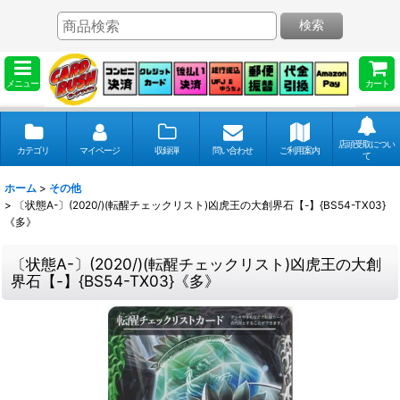
検索
メニュー
カート
店頭受取につい
カテゴリ
マイページ
収録弾
問い合わせ
ご利用案内
て
ホーム
>
その他
>
〔状態A-〕(2020/)(転醒チェックリスト)凶虎王の大創界石【-】{BS54-TX03}
《多》
〔状態A-〕(2020/)(転醒チェックリスト)凶虎王の大創
界石【-】{BS54-TX03}《多》