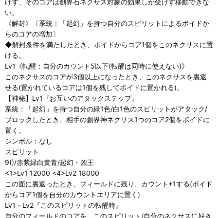
けず、そのコアは創界石ネクサス対象の効果しか受けず移動できな
い。
《解封》〔系統：「起幻」を持つ自分のスピリットによるボイドか
らのコアの増加〕
◆解封条件を満たしたとき、ボイドからコア1個をこのネクサスに置
ける。
Lv1《転醒：自分のカウント5以下(転醒は同時に使えない)》
このネクサスのコアが3個以上になったとき、このネクサスを裏返
せる(置かれているコアは1個を残してボイドに置かれる)。
【神秘】Lv1『お互いのアタックステップ』
系統：「起幻」を持つ自分の緑1色/白1色のスピリットがアタック/
ブロックしたとき、相手の創界神ネクサス1つのコア2個をボイドに
置く。
シンボル：なし
スピリット
9()/赤紫緑白黄青/起幻・凶王
<1>Lv1 12000 <4>Lv2 18000
この面に裏返ったとき、フィールドに残り、カウント+1する(ボイド
からコア1個を自分のカウントエリアに置く)
Lv1・Lv2『このスピリットの転醒時』
自分のフィールドのコアを、このスピリット/自分のネクサスに好き