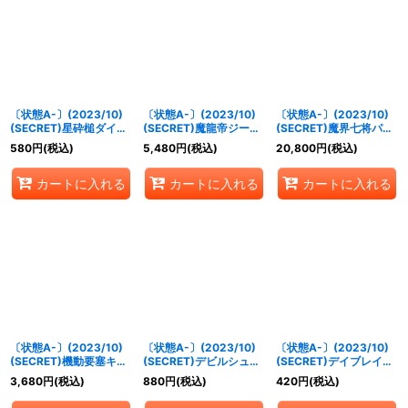
〔状態A-〕(2023/10)
〔状態A-〕(2023/10)
〔状態A-〕(2023/10)
(SECRET)星砕槌ダイダ
(SECRET)魔龍帝ジーク
(SECRET)魔界七将パン
ロッサ【X-SEC】
フリードXV【XV-
デミウムXV【XV-
580
円
(税込)
5,480
円
(税込)
20,800
円
(税込)
{BS65-X09}《多》
SEC】{BS65-XV01}
SEC】{BS65-XV02}
《赤》
《紫》
カートに入れる
カートに入れる
カートに入れる
〔状態A-〕(2023/10)
〔状態A-〕(2023/10)
〔状態A-〕(2023/10)
(SECRET)機動要塞キャ
(SECRET)デビルシュー
(SECRET)デイブレイカ
ッスル・ゴレム
ターカミュ【M-SEC】
ーレーヴ【M-SEC】
3,680
円
(税込)
880
円
(税込)
420
円
(税込)
XV【XV-SEC】{BS65-
{BS65-017}《紫》
{BS65-045}《青》
XV05}《青》