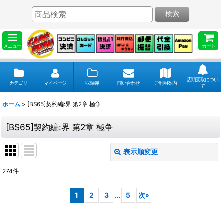
検索
メニュー
カート
店頭受取につい
カテゴリ
マイページ
収録弾
問い合わせ
ご利用案内
て
ホーム
>
[BS65]契約編:界 第2章 極争
[BS65]契約編:界 第2章 極争
表示順変更
閉じる
274
件
表示数
:
1
2
3
...
5
次
»
並び順
: