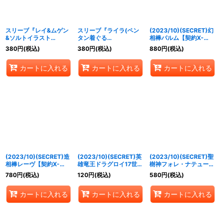
スリーブ『レイ&ムゲン
スリーブ『ライラ(ペン
(2023/10)(SECRET)幻
&ソルトイラスト
タン着ぐる
相棒パルム【契約X-
(BS65BOX購入特典)』
み/BS65BOX購入特
SEC】{BS65-CX02}
380
円
(税込)
380
円
(税込)
880
円
(税込)
20枚【-】{-}《サプラ
典)』20枚【-】{-}《サ
《黄》
イ》
プライ》
カートに入れる
カートに入れる
カートに入れる
(2023/10)(SECRET)造
(2023/10)(SECRET)英
(2023/10)(SECRET)聖
相棒レーヴ【契約X-
雄竜王ドラグロイ17世
樹神フォレ・ナテュール
SEC】{BS65-CX03}
【X-SEC】{BS65-X01}
【X-SEC】{BS65-
780
円
(税込)
120
円
(税込)
580
円
(税込)
《青》
《赤》
X03}《緑》
カートに入れる
カートに入れる
カートに入れる