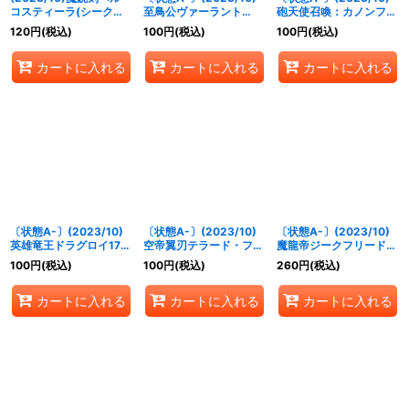
コスティーラ(シークレ
至鳥公ヴァーラント
砲天使召喚：カノンフィ
ット仕様)【R】{BS65-
【M】{BS65-060}
ールド【M】{BS65-
120
円
(税込)
100
円
(税込)
100
円
(税込)
062}《紫》
《青》
085}《黄》
カートに入れる
カートに入れる
カートに入れる
〔状態A-〕(2023/10)
〔状態A-〕(2023/10)
〔状態A-〕(2023/10)
英雄竜王ドラグロイ17世
空帝翼刃テラード・フリ
魔龍帝ジークフリード
【X】{BS65-X01}
ューゲル【X】{BS65-
XV【XV】{BS65-
100
円
(税込)
100
円
(税込)
260
円
(税込)
《赤》
X02}《赤》
XV01}《赤》
カートに入れる
カートに入れる
カートに入れる