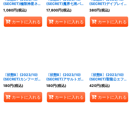
(SECRET)極限神星ネ
(SECRET)魔界七将パン
(SECRET)デイブレイカ
オ・ゼッター【X-SEC】
デミウムXV【XV-
ーレーヴ【M-SEC】
1,080
円
(税込)
17,800
円
(税込)
380
円
(税込)
{BS65-X06}《緑》
SEC】{BS65-XV02}
{BS65-045}《青》
《紫》
カートに入れる
カートに入れる
カートに入れる
〔状態B〕(2023/10)
〔状態B〕(2023/10)
〔状態B〕(2023/10)
(SECRET)カンフーガー
(SECRET)アサルトガン
(SECRET)聖龍公エファ
ルフラウ【R-SEC】
ナーウィズ【R-SEC】
メラ・ティルノーグ
180
円
(税込)
180
円
(税込)
420
円
(税込)
{BS65-025}《緑》
{BS65-032}《白》
【M-SEC】{BS65-
057}《黄》
カートに入れる
カートに入れる
カートに入れる