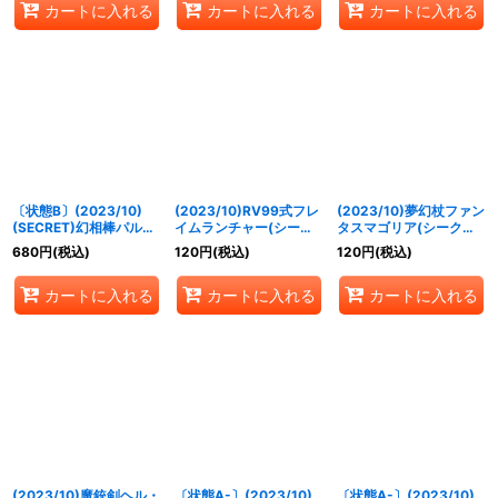
カートに入れる
カートに入れる
カートに入れる
〔状態B〕(2023/10)
(2023/10)RV99式フレ
(2023/10)夢幻杖ファン
(SECRET)幻相棒パルム
イムランチャー(シーク
タスマゴリア(シークレ
【契約X-SEC】{BS65-
レット仕様)【C】
ット仕様)【C】{BS65-
680
円
(税込)
120
円
(税込)
120
円
(税込)
CX02}《黄》
{BS65-065}《青》
063}《黄》
カートに入れる
カートに入れる
カートに入れる
(2023/10)魔銃剣ヘル・
〔状態A-〕(2023/10)
〔状態A-〕(2023/10)