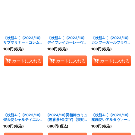
絞り込む
〔状態A-〕(2023/10)
〔状態A-〕(2023/10)
〔状態A-〕(2023/10)
サブマリナー・ゴレム
デイブレイカーレーヴ
カンフーガールフラウ
【C】{BS65-040}
【M】{BS65-045}
【R】{BS65-025}
100
円
(税込)
160
円
(税込)
100
円
(税込)
《青》
《青》
《緑》
カートに入れる
カートに入れる
カートに入れる
〔状態A-〕(2023/10)
(2024/10)冥相棒カミュ
〔状態A-〕(2023/10)
聖天使シャルティエル
(黒背景/金文字)【契約
魔銃使いアルタヴァール
【R】{BS65-056}
X】{BS65-CX01}
【R】{BS65-012}
100
円
(税込)
680
円
(税込)
100
円
(税込)
《黄》
《紫》
《紫》