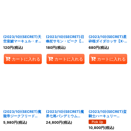
(2023/10)(SECRET)天
(2023/10)(SECRET)召
(2023/10)(SECRET)星
空皇鯱マーキュル・オル
喚杖サモン・ピーク【X-
砕槌ダイダロッサ【X-
カ【X-SEC】{BS65-
SEC】{BS65-X08}
SEC】{BS65-X09}
120
円
(税込)
180
円
(税込)
680
円
(税込)
X05}《白》
《多》
《多》
カートに入れる
カートに入れる
カートに入れる
(2023/10)(SECRET)魔
(2023/10)(SECRET)魔
(2023/10)(SECRET)蛮
龍帝ジークフリード
界七将パンデミウム
騎士ハーキュリー
XV【XV-SEC】{BS65-
XV【XV-SEC】{BS65-
XV【XV-SEC】{BS65-
5,980
円
(税込)
24,800
円
(税込)
XV01}《赤》
XV02}《紫》
XV03}《緑》
10,800
円
(税込)