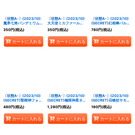
〔状態A-〕(2023/10)
〔状態A-〕(2023/10)
〔状態A-〕(2023/10)
魔界七将パンデミウム
大天使ミカファール
(SECRET)幻相棒パルム
XV【XV】{BS65-
XV【XV】{BS65-
【契約X-SEC】{BS65-
350
円
(税込)
350
円
(税込)
780
円
(税込)
XV02}《紫》
XV04}《黄》
CX02}《黄》
カートに入れる
カートに入れる
カートに入れる
〔状態A-〕(2023/10)
〔状態A-〕(2023/10)
〔状態A-〕(2023/10)
(SECRET)聖樹神フォ
(SECRET)極限神星ネ
(SECRET)召喚杖サモ
レ・ナテュール【X-
オ・ゼッター【X-SEC】
ン・ピーク【X-SEC】
480
円
(税込)
1,280
円
(税込)
160
円
(税込)
SEC】{BS65-X03}
{BS65-X06}《緑》
{BS65-X08}《多》
《緑》
カートに入れる
カートに入れる
カートに入れる