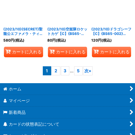
(2023/10)(SECRET)聖
(2023/10)空挺隊ロケッ
(2023/10)ドラゴシーフ
龍公エファメラ・ティル
トカゲ【C】{BS65-
【C】{BS65-002}
ノーグ【M-SEC】
001}《赤》
《赤》
580
円
(税込)
80
円
(税込)
120
円
(税込)
{BS65-057}《黄》
カートに入れる
カートに入れる
カートに入れる
1
2
3
...
5
次
»
ホーム
マイページ
新着商品
カードの状態表記について