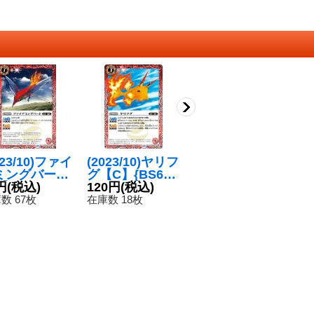
023/10)ファイ
(2023/10)ヤリフ
(2023/10)トゥア
(
ミングバード
グ【C】{BS66-
ーウェル管制塔
校
】{BS64-00
円
(税込)
002}《赤》
120円
(税込)
【C】{BS65-06
120円
(税込)
【
1
}《赤》
7}《赤》
5
数 67枚
在庫数 18枚
在庫数 9枚
在