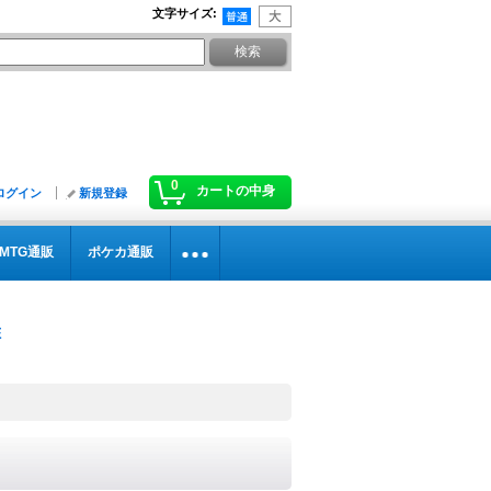
文字サイズ
:
0
カートの中身
ログイン
新規登録
MTG通販
ポケカ通販