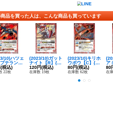
の商品を買った人は、こんな商品も買っています
23/10)ハツェ
(2023/10)ガット
(2023/10)キリホ
(2
プテランス
ナイト【R】{B
ウボウ【C】{B
ア
{BS65-00
円
(税込)
S65-006}《赤》
120円
(税込)
S65-003}《赤》
80円
(税込)
【C
80
《赤》
2
 22枚
在庫数 19枚
在庫数 62枚
在庫