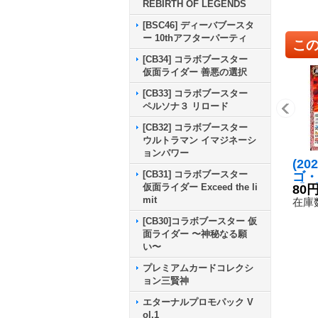
REBIRTH OF LEGENDS
[BSC46] ディーバブースタ
ー 10thアフターパーティ
こ
[CB34] コラボブースター
仮面ライダー 善悪の選択
[CB33] コラボブースター
ペルソナ３ リロード
[CB32] コラボブースター
ウルトラマン イマジネーシ
ョンパワー
(20
[CB31] コラボブースター
ゴ・
仮面ライダー Exceed the li
【C】
80
mit
9}
在庫数
[CB30]コラボブースター 仮
面ライダー 〜神秘なる願
い〜
プレミアムカードコレクシ
ョン三賢神
エターナルプロモパック V
ol.1