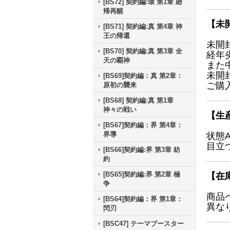
[BS72] 契約編:環 第1章 廻
帰再醒
【未
[BS71] 契約編:真 第4章 神
王の帰還
未開
[BS70] 契約編:真 第3章 全
経年
天の覇神
また
未開
[BS69]契約編：真 第2章：
ご購
原初の襲来
[BS68] 契約編:真 第1章
神々の戦い
【生
[BS67]契約編：界 第4章：
界導
状態
目立
[BS66]契約編:界 第3章 紡
約
[BS65]契約編:界 第2章 極
【在
争
商品
[BS64]契約編：界 第1章：
異な
閃刃
[BSC47] テーマブースター