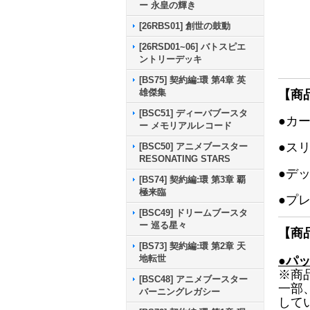
ー 永皇の輝き
[26RBS01] 創世の鼓動
[26RSD01~06] バトスピエ
ントリーデッキ
[BS75] 契約編:環 第4章 英
雄傑集
【商
[BSC51] ディーバブースタ
●カ
ー メモリアルレコード
●ス
[BSC50] アニメブースター
RESONATING STARS
●デ
[BS74] 契約編:環 第3章 覇
極来臨
●プ
[BSC49] ドリームブースタ
ー 巡る星々
【商
[BS73] 契約編:環 第2章 天
地転世
●パ
※商
[BSC48] アニメブースター
一部
バーニングレガシー
して