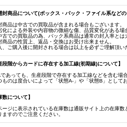
開封商品について(ボックス・パック・ファイル系などの
封商品は中古での買取品が含まれる場合もございます。
劣化による外装や内容物の微細な傷、品質変化がある場
中古での買取品の為、パック系商品は通常の封入率とは
封商品の性質上、返品・交換はお受け出来ません。
入、ご購入後に開封される場合は以上を必ずご理解頂い
産段階からカードに存在する加工線(初期線)について】
Aであっても、生産段階で存在する加工線などを含む場
つものは度合いによって「状態A-」や「状態B」として
庫数について】
ページに表示されている在庫数は通販サイト上の在庫数
りますのでご注意ください。