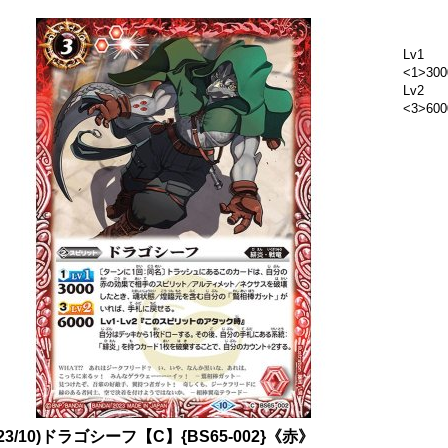
Lv1
<1>300
Lv2
<3>600
023/10)ドラゴシーフ【C】{BS65-002}《赤》