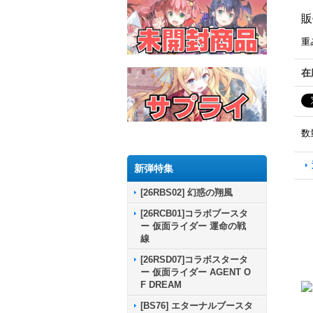
販
重
在
数
新弾特集
[26RBS02] 幻惑の翔風
[26RCB01]コラボブースタ
ー 仮面ライダー 運命の戦
線
[26RSD07]コラボスタータ
ー 仮面ライダー AGENT O
F DREAM
[BS76] エターナルブースタ