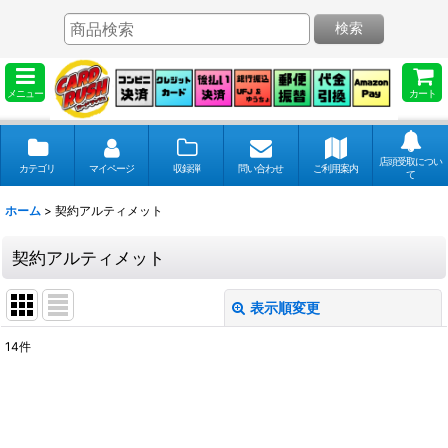
検索
メニュー
カート
店頭受取につい
カテゴリ
マイページ
収録弾
問い合わせ
ご利用案内
て
ホーム
>
契約アルティメット
契約アルティメット
表示順変更
閉じる
14
件
表示数
:
並び順
: