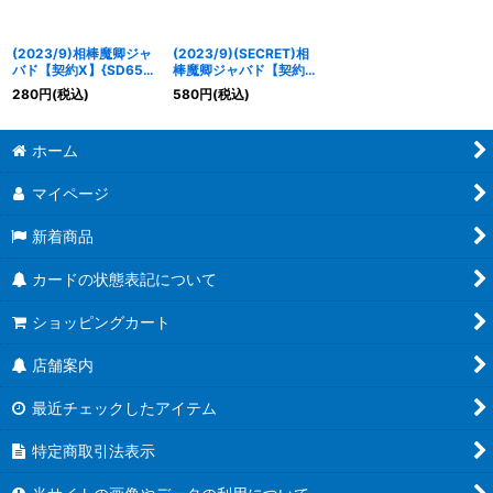
(2023/9)相棒魔卿ジャ
(2023/9)(SECRET)相
バド【契約X】{SD65-
棒魔卿ジャバド【契約X-
CX01}《紫》
SEC】{SD65-CX01}
280
円
(税込)
580
円
(税込)
《紫》
ホーム
マイページ
新着商品
カードの状態表記について
ショッピングカート
店舗案内
最近チェックしたアイテム
特定商取引法表示