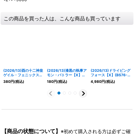
この商品を買った人は、こんな商品も買っています
(2026/13)酉の十二神皇
(2026/13)漆黒の執事ア
(2026/13)ドライビング
ゲイル・フェニックス
モン・バトラー【X】
フォース【X】{BS76-
X【X】{BS76-X06}
{BS76-X04}《紫》
X15}《多》
380
円
(税込)
180
円
(税込)
4,980
円
(税込)
《緑》
【商品の状態について】
※初めて購入される方は必ずご確