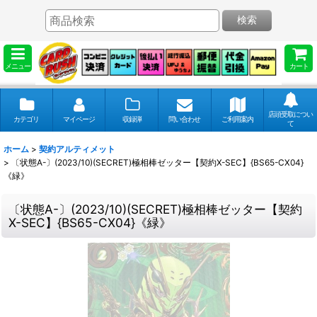
検索
メニュー
カート
店頭受取につい
カテゴリ
マイページ
収録弾
問い合わせ
ご利用案内
て
ホーム
>
契約アルティメット
>
〔状態A-〕(2023/10)(SECRET)極相棒ゼッター【契約X-SEC】{BS65-CX04}
《緑》
〔状態A-〕(2023/10)(SECRET)極相棒ゼッター【契約
X-SEC】{BS65-CX04}《緑》