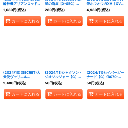
輪神機アリアンロッド
星の断崖【X-SEC】
帝ホウオウガXV【XV-
【X-SEC】{BS70-X04}
{BS70-X09}《赤》
SEC】{BS70-XV03}
1,080
円
(税込)
280
円
(税込)
4,980
円
(税込)
《白》
《緑》
カートに入れる
カートに入れる
カートに入れる
(2024/10)(SECRET)大
(2024/11)シャクソン・
(2024/11)セイバーガー
天使ヴァリエル
ジオソルジャー【C】
ナード【C】{BS70-
XV(BS70収録)【XV-
{BS70-001}《赤》
002}《赤》
2,480
円
(税込)
50
円
(税込)
50
円
(税込)
SEC】{BS67-XV04}
《黄》
カートに入れる
カートに入れる
カートに入れる