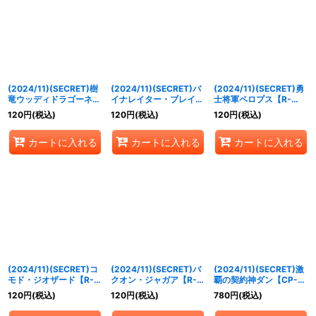
(2024/11)(SECRET)樹
(2024/11)(SECRET)バ
(2024/11)(SECRET)勇
竜ウッディドラゴーネ
イナレイター・ブレイ
士将軍ペロプス【R-
【M-SEC】{BS70-
ズ・グロウ【M-SEC】
SEC】{BS70-034}
120
円
(税込)
120
円
(税込)
120
円
(税込)
027}《緑》
{BS70-011}《赤》
《緑》
カートに入れる
カートに入れる
カートに入れる
(2024/11)(SECRET)コ
(2024/11)(SECRET)バ
(2024/11)(SECRET)激
モド・ジオザード【R-
クオン・ジャガア【R-
覇の契約神ダン【CP-
SEC】{BS70-012}
SEC】{BS70-065}
SEC】{BS70-CP01}
120
円
(税込)
120
円
(税込)
780
円
(税込)
《赤》
《青》
《赤》