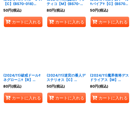
【C】{BS70-018}
ティコ【M】{BS70-
†バイア†【C】{BS70-
《紫》
019}《紫》
020}《紫》
50
円
(税込)
80
円
(税込)
50
円
(税込)
カートに入れる
カートに入れる
カートに入れる
(2024/11)破戒ドール†
(2024/11)迷宮の番人デ
(2024/11)魔界衛将デス
ネグローニ†【R】
ステリオス【C】
ドライアス【M】
{BS70-021}《紫》
{BS70-022}《紫》
{BS70-023}《紫》
80
円
(税込)
50
円
(税込)
80
円
(税込)
カートに入れる
カートに入れる
カートに入れる