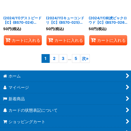
(2024/11)デストピード
(2024/11)キューコンド
(2024/11)剣虎ビャクロ
【C】{BS70-024}
リ【C】{BS70-025}
ウド【C】{BS70-026}
《紫》
《緑》
《緑》
50
円
(税込)
50
円
(税込)
50
円
(税込)
カートに入れる
カートに入れる
カートに入れる
1
2
3
...
5
次
»
ホーム
マイページ
新着商品
カードの状態表記について
ショッピングカート