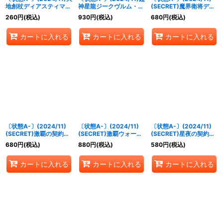
地創杖ディアスティマ
神星龍ジークヴルム・ノ
(SECRET)魔界衛将デス
【X】{BS70-X08}
ヴァXV【XV】{BS70-
ドライアス【M-SEC】
260
円
(税込)
930
円
(税込)
680
円
(税込)
《多》
XV01}《赤》
{BS70-023}《紫》
カートに入れる
カートに入れる
カートに入れる
〔状態A-〕(2024/11)
〔状態A-〕(2024/11)
〔状態A-〕(2024/11)
(SECRET)激覇の契約神
(SECRET)激覇ウォール
(SECRET)星夜の契約神
ダン【CP-SEC】
【CP-SEC】{BS70-
ウラノス【契約X-SEC】
680
円
(税込)
880
円
(税込)
580
円
(税込)
{BS70-CP01}《赤》
CP02}《多》
{BS70-CX03}《黄》
カートに入れる
カートに入れる
カートに入れる