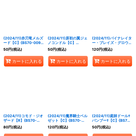
(2024/11)赤刃竜メルズ
(2024/11)原初の翼ジェ
(2024/11)バイナレイタ
ード【C】{BS70-009}
ノコンドル【C】
ー・ブレイズ・グロウ
《赤》
{BS70-010}《赤》
【M】{BS70-011}
50
円
(税込)
50
円
(税込)
120
円
(税込)
《赤》
カートに入れる
カートに入れる
カートに入れる
(2024/11)コモド・ジオ
(2024/11)魔界騎士ベル
(2024/11)庭師ドール†
ザード【R】{BS70-
ゼット【C】{BS70-
バンブー†【C】{BS70-
012}《赤》
013}《紫》
014}《紫》
80
円
(税込)
120
円
(税込)
50
円
(税込)