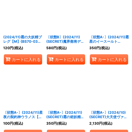
絞り込む
(2024/11)霜の大妖精ブ
〔状態B〕(2024/11)
〔状態A-〕(2024/11)霜
レグ【M】{BS70-039}
(SECRET)魔界衛将デス
星のイースールト
《白》
ドライアス【M-SEC】
【NX】{BS70-NX02}
120
円
(税込)
580
円
(税込)
350
円
(税込)
{BS70-023}《紫》
《白》
カートに入れる
カートに入れる
カートに入れる
〔状態A-〕(2024/11)星
〔状態A-〕(2024/11)
〔状態A-〕(2024/10)
夜の契約神ウラノス【契
(SECRET)霜の術妖精フ
(SECRET)大天使ヴァリ
約X】{BS70-CX03}
ァネル【R-SEC】
エルXV(BS70収録)
100
円
(税込)
350
円
(税込)
2,130
円
(税込)
《黄》
{BS70-041}《白》
【XV-SEC】{BS67-
XV04}《黄》