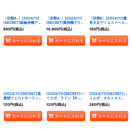
〔状態A-〕(2024/11)
〔状態A-〕(2024/11)
〔状態B〕(2024/11)魔
(SECRET)銀輪神機アリ
(SECRET)翼神機グラ
界天女ディエスドール
アンロッド【X-SEC】
ン・ウォーデン
【X】{BS70-X02}
980
円
(税込)
10,800
円
(税込)
180
円
(税込)
{BS70-X04}《白》
XV【XV-SEC】{BS70-
《紫》
XV04}《白》
カートに入れる
カートに入れる
カートに入れる
(2024/11)(SECRET)蒸
(2024/11)(SECRET)ハ
(2024/11)(SECRET)ハ
貴賊ウェストモーランド
イエボ・ラドン【R-
イエボ・オルトロス
【M-SEC】{BS70-
SEC】{BS70-057}
【M-SEC】{BS70-
120
円
(税込)
120
円
(税込)
280
円
(税込)
067}《青》
《黄》
054}《黄》
カートに入れる
カートに入れる
カートに入れる