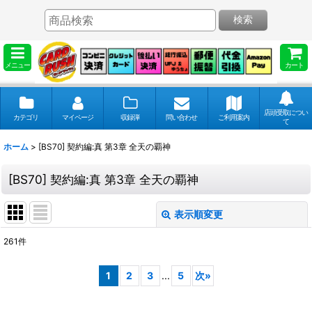
検索
メニュー
カート
店頭受取につい
カテゴリ
マイページ
収録弾
問い合わせ
ご利用案内
て
ホーム
>
[BS70] 契約編:真 第3章 全天の覇神
[BS70] 契約編:真 第3章 全天の覇神
表示順変更
閉じる
261
件
表示数
:
1
2
3
...
5
次
»
並び順
: