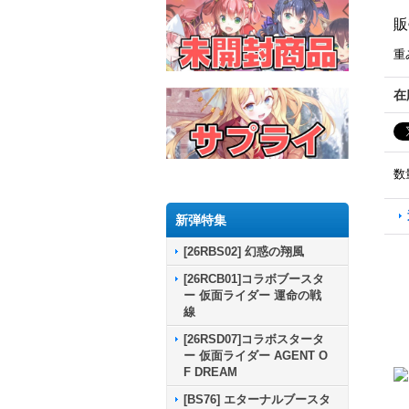
販
重
在
数
新弾特集
[26RBS02] 幻惑の翔風
[26RCB01]コラボブースタ
ー 仮面ライダー 運命の戦
線
[26RSD07]コラボスタータ
ー 仮面ライダー AGENT O
F DREAM
[BS76] エターナルブースタ