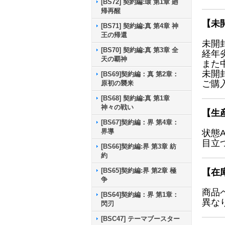
[BS72] 契約編:環 第1章 廻
帰再醒
【未
[BS71] 契約編:真 第4章 神
王の帰還
未開
[BS70] 契約編:真 第3章 全
経年
天の覇神
また
未開
[BS69]契約編：真 第2章：
ご購
原初の襲来
[BS68] 契約編:真 第1章
神々の戦い
【生
[BS67]契約編：界 第4章：
界導
状態
目立
[BS66]契約編:界 第3章 紡
約
[BS65]契約編:界 第2章 極
【在
争
商品
[BS64]契約編：界 第1章：
異な
閃刃
[BSC47] テーマブースター