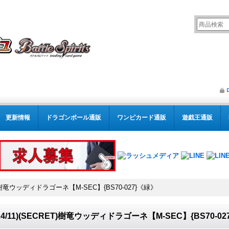
更新情報
ドラゴンボール通販
ワンピカード通販
遊戯王通販
RET)樹竜ウッディドラゴーネ【M-SEC】{BS70-027}《緑》
024/11)(SECRET)樹竜ウッディドラゴーネ【M-SEC】{BS70-0