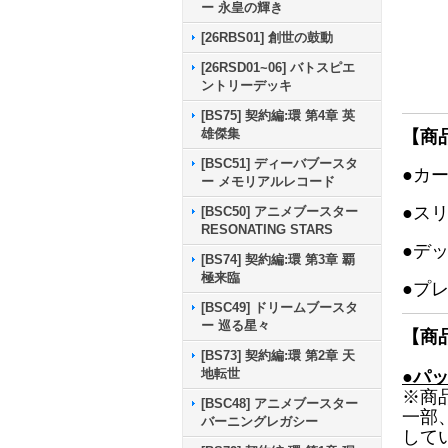
ー 永皇の輝き
[26RBS01] 創世の鼓動
[26RSD01~06] バトスピエ
ントリーデッキ
[BS75] 契約編:環 第4章 英
雄傑集
【商
[BSC51] ディーバブースタ
●カ
ー メモリアルレコード
●ス
[BSC50] アニメブースター
RESONATING STARS
●デ
[BS74] 契約編:環 第3章 覇
極来臨
●プ
[BSC49] ドリームブースタ
ー 巡る星々
【商
[BS73] 契約編:環 第2章 天
地転世
●パ
※商
[BSC48] アニメブースター
一部
バーニングレガシー
して