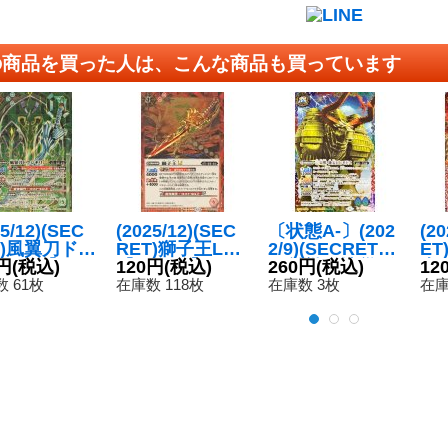
の商品を買った人は、こんな商品も買っています
25/12)(SEC
(2025/12)(SEC
〔状態A-〕(202
(2
T)風翼刀ドウ
RET)獅子王LT
2/9)(SECRET)
E
リLT【M-S
円
(税込)
【R-SEC】{BS
120円
(税込)
三災獣・地災ビ
260円
(税込)
十
12
{BSC48-0
C48-030}《赤》
ヒモドス(BS62
ン
 61枚
在庫数 118枚
在庫数 3枚
在庫
}《緑》
収録)【XX-SE
C】
C】{BS53-XX0
《
1}《多》