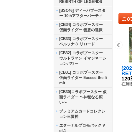
REBIRTH OF LEGENDS
[BSC46] ディーバブースタ
ー 10thアフターパーティ
こ
[CB34] コラボブースター
仮面ライダー 善悪の選択
[CB33] コラボブースター
ペルソナ３ リロード
[CB32] コラボブースター
ウルトラマン イマジネーシ
ョンパワー
(20
[CB31] コラボブースター
RE
仮面ライダー Exceed the li
ジキ
120
mit
EC】
在庫数
33
[CB30]コラボブースター 仮
面ライダー 〜神秘なる願
い〜
プレミアムカードコレクシ
ョン三賢神
エターナルプロモパック V
ol.1