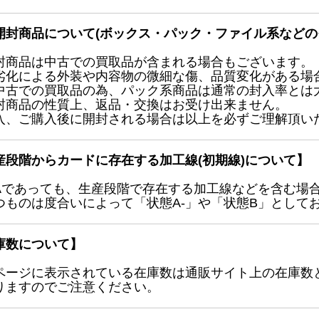
開封商品について(ボックス・パック・ファイル系などの
封商品は中古での買取品が含まれる場合もございます。
劣化による外装や内容物の微細な傷、品質変化がある場
中古での買取品の為、パック系商品は通常の封入率とは
封商品の性質上、返品・交換はお受け出来ません。
入、ご購入後に開封される場合は以上を必ずご理解頂い
産段階からカードに存在する加工線(初期線)について】
Aであっても、生産段階で存在する加工線などを含む場
つものは度合いによって「状態A-」や「状態B」として
庫数について】
ページに表示されている在庫数は通販サイト上の在庫数
りますのでご注意ください。