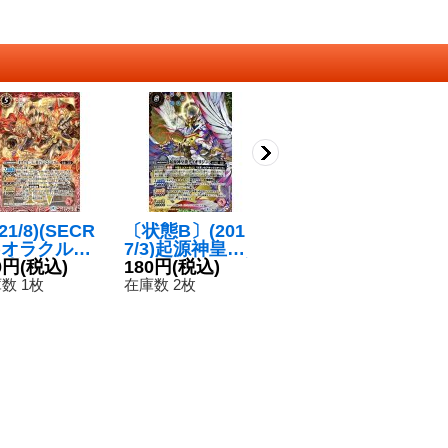
021/8)(SECR
〔状態B〕(201
〔状態A-〕(201
(2
T)オラクル二
7/3)起源神皇龍
7/4)道化神ドヴ
R
一柱IVジ・エ
0円
(税込)
ダイオリジン(金
180円
(税込)
ェルグ【XX】
100円
(税込)
オ
8
ペラー【X-SE
背景)【XX】{B
{BS41-XX02}
レ
数 1枚
在庫数 2枚
在庫数 3枚
在
{BS57-X01}
S39-XX01}
《白》
録
赤》
《多》
{B
《