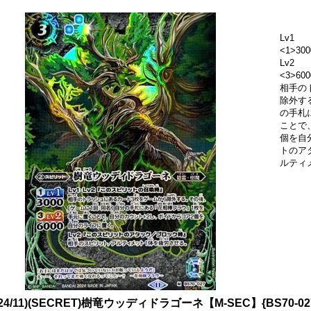
Lv1
<1>300
Lv2
<3>6
相手の
除外す
の手札
ことで
個を自
トのア
ルティ
024/11)(SECRET)樹竜ウッディドラゴーネ【M-SEC】{BS70-0