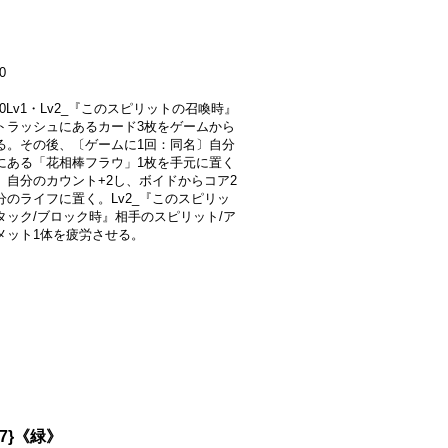
0
000Lv1・Lv2_『このスピリットの召喚時』
トラッシュにあるカード3枚をゲームから
る。その後、〔ゲームに1回：同名〕自分
にある「花相棒フラウ」1枚を手元に置く
、自分のカウント+2し、ボイドからコア2
分のライフに置く。Lv2_『このスピリッ
タック/ブロック時』相手のスピリット/ア
メット1体を疲労させる。
27}《緑》