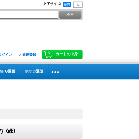
文字サイズ
:
0
カートの中身
ログイン
新規登録
MTG通販
ポケカ通販
27}《緑》