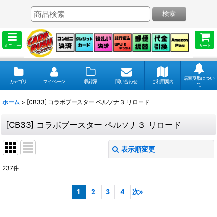
検索
メニュー
カート
店頭受取につい
カテゴリ
マイページ
収録弾
問い合わせ
ご利用案内
て
ホーム
>
[CB33] コラボブースター ペルソナ３ リロード
[CB33] コラボブースター ペルソナ３ リロード
表示順変更
閉じる
237
件
表示数
:
1
2
3
4
次
»
並び順
: