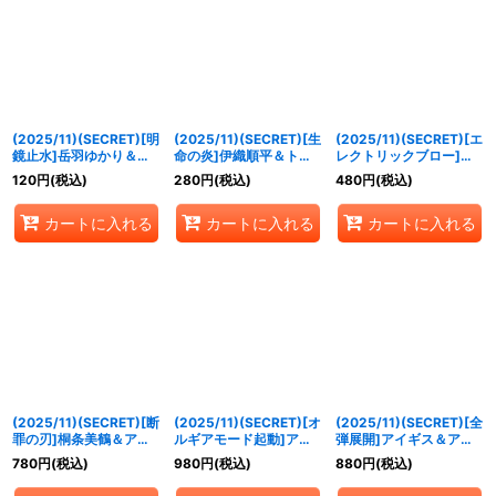
(2025/11)(SECRET)[明
(2025/11)(SECRET)[生
(2025/11)(SECRET)[エ
鏡止水]岳羽ゆかり＆イ
命の炎]伊織順平＆トリ
レクトリックブロー]真
シス【X-SEC】{CB33-
スメギストス【X-SEC】
田明彦＆カエサル【X-
120
円
(税込)
280
円
(税込)
480
円
(税込)
X02}《多》
{CB33-X03}《多》
SEC】{CB33-X04}
《多》
カートに入れる
カートに入れる
カートに入れる
(2025/11)(SECRET)[断
(2025/11)(SECRET)[オ
(2025/11)(SECRET)[全
罪の刃]桐条美鶴＆アル
ルギアモード起動]アイ
弾展開]アイギス＆アテ
テミシア【X-SEC】
ギス＆パラディオン【X-
ナ【X-SEC】{CB33-
780
円
(税込)
980
円
(税込)
880
円
(税込)
{CB33-X05}《多》
SEC】{CB33-X06}
X07}《多》
《多》