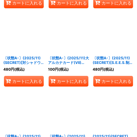
カートに入れる
カートに入れる
カートに入れる
〔状態A-〕(2025/11)
〔状態A-〕(2025/11)大
〔状態A-〕(2025/11)
(SECRET)[対シャドウ特
アルカナカード(VII)
(SECRET)[S.E.E.S.制式
別制圧兵装]アイギス
【CP】{CB33-CP01}
戦闘服]コロマル【R-
480
円
(税込)
100
円
(税込)
480
円
(税込)
【M-SEC】{CB33-
《青》
SEC】{CB33-020}
025}《青》
《青》
カートに入れる
カートに入れる
カートに入れる
〔状態A-〕(2025/11)
〔状態A-〕(2025/11)
(2025/11)(SECRET)