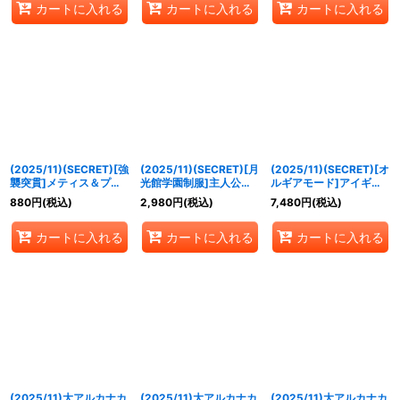
カートに入れる
カートに入れる
カートに入れる
(2025/11)(SECRET)[強
(2025/11)(SECRET)[月
(2025/11)(SECRET)[オ
襲突貫]メティス＆プシ
光館学園制服]主人公
ルギアモード]アイギス
ュケイ【X-SEC】
【X-SEC】{CB33-
【XX-SEC】{CB33-
880
円
(税込)
2,980
円
(税込)
7,480
円
(税込)
{CB33-X08}《青》
X09}《青》
XX01}《多》
カートに入れる
カートに入れる
カートに入れる
(2025/11)大アルカナカ
(2025/11)大アルカナカ
(2025/11)大アルカナカ