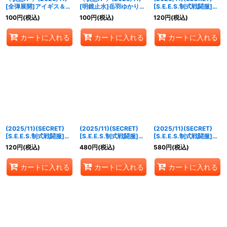
[全弾展開]アイギス＆ア
[明鏡止水]岳羽ゆかり＆
[S.E.E.S.制式戦闘服]伊
テナ【X】{CB33-X07}
イシス【X】{CB33-
織順平[2]【M-SEC】
100
円
(税込)
100
円
(税込)
120
円
(税込)
《多》
X02}《多》
{CB33-007}《青》
カートに入れる
カートに入れる
カートに入れる
(2025/11)(SECRET)
(2025/11)(SECRET)
(2025/11)(SECRET)
[S.E.E.S.制式戦闘服]真
[S.E.E.S.制式戦闘服]桐
[S.E.E.S.制式戦闘服]コ
田明彦【M-SEC】
条美鶴【M-SEC】
ロマル【R-SEC】
120
円
(税込)
480
円
(税込)
580
円
(税込)
{CB33-010}《青》
{CB33-015}《青》
{CB33-020}《青》
カートに入れる
カートに入れる
カートに入れる