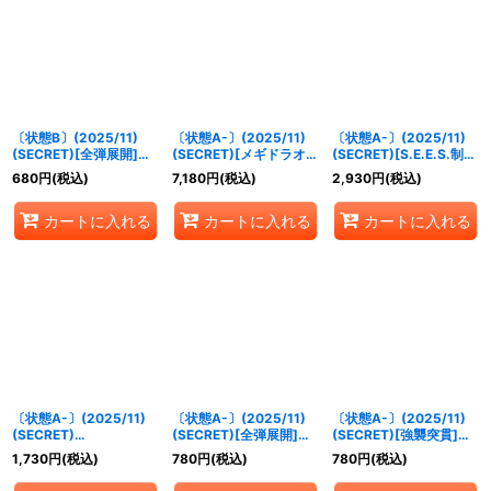
絞り込む
〔状態B〕(2025/11)
〔状態A-〕(2025/11)
〔状態A-〕(2025/11)
(SECRET)[全弾展開]ア
(SECRET)[メギドラオン
(SECRET)[S.E.E.S.制式
イギス＆アテナ【X-
でございます]エリザベ
戦闘服]アイギス【契約
680
円
(税込)
7,180
円
(税込)
2,930
円
(税込)
SEC】{CB33-X07}
ス【XX-SEC】{CB33-
X-SEC】{CB33-CX01}
《多》
XX02}《青》
《青》
カートに入れる
カートに入れる
カートに入れる
〔状態A-〕(2025/11)
〔状態A-〕(2025/11)
〔状態A-〕(2025/11)
(SECRET)
(SECRET)[全弾展開]ア
(SECRET)[強襲突貫]メ
[MementoMori]主人公
イギス＆アテナ【X-
ティス＆プシュケイ【X-
1,730
円
(税込)
780
円
(税込)
780
円
(税込)
＆タナトス【X-SEC】
SEC】{CB33-X07}
SEC】{CB33-X08}
{CB33-X01}《多》
《多》
《青》