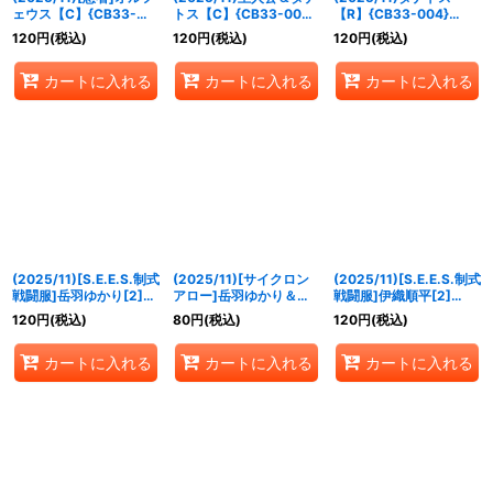
ェウス【C】{CB33-
トス【C】{CB33-003}
【R】{CB33-004}
002}《多》
《多》
《多》
120
円
(税込)
120
円
(税込)
120
円
(税込)
カートに入れる
カートに入れる
カートに入れる
(2025/11)[S.E.E.S.制式
(2025/11)[サイクロン
(2025/11)[S.E.E.S.制式
戦闘服]岳羽ゆかり[2]
アロー]岳羽ゆかり＆イ
戦闘服]伊織順平[2]
【M】{CB33-005}
オ【R】{CB33-006}
【M】{CB33-007}
120
円
(税込)
80
円
(税込)
120
円
(税込)
《青》
《多》
《青》
カートに入れる
カートに入れる
カートに入れる