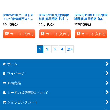
(2025/11)[バーストス
(2025/11)[月光館学園
(2025/11)[S.E.E.S.制式
イング]伊織順平＆ヘル
制服]真田明彦【C】
戦闘服]真田明彦【M】
メス【R】{CB33-008}
{CB33-009}《青》
{CB33-010}《青》
80
円
(税込)
50
円
(税込)
120
円
(税込)
《多》
カートに入れる
カートに入れる
カートに入れる
1
2
3
4
次
»
ホーム
マイページ
新着商品
カードの状態表記について
ショッピングカート