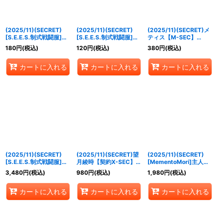
(2025/11)(SECRET)
(2025/11)(SECRET)
(2025/11)(SECRET)メ
[S.E.E.S.制式戦闘服]天
[S.E.E.S.制式戦闘服]荒
ティス【M-SEC】
田乾【M-SEC】{CB33-
垣真次郎【R-SEC】
{CB33-060}《青》
180
円
(税込)
120
円
(税込)
380
円
(税込)
032}《青》
{CB33-038}《青》
カートに入れる
カートに入れる
カートに入れる
(2025/11)(SECRET)
(2025/11)(SECRET)望
(2025/11)(SECRET)
[S.E.E.S.制式戦闘服]ア
月綾時【契約X-SEC】
[MementoMori]主人公
イギス【契約X-SEC】
{CB33-CX02}《多》
＆タナトス【X-SEC】
3,480
円
(税込)
980
円
(税込)
1,980
円
(税込)
{CB33-CX01}《青》
{CB33-X01}《多》
カートに入れる
カートに入れる
カートに入れる