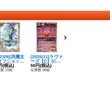
023/9)[四魔女
(2025/11)ラヴァ
〔状態B〕(201
(
オフショット]
ーズ【C】{CB3
8/5)氷刃の大空
ク
ーナ・ヴァン
円
(税込)
3-055}《多》
50円
(税込)
洞【C】{SD44-
50円
(税込)
{C
5
ィル【C】{B
008}《白》
《
数 15枚
在庫数 86枚
在庫数 4枚
在
40-026}
黄》