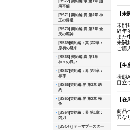
[BS72] 契約編:環 第1章 廻
帰再醒
【未
[BS71] 契約編:真 第4章 神
王の帰還
未開
[BS70] 契約編:真 第3章 全
経年
天の覇神
また
未開
[BS69]契約編：真 第2章：
ご購
原初の襲来
[BS68] 契約編:真 第1章
神々の戦い
【生
[BS67]契約編：界 第4章：
界導
状態
目立
[BS66]契約編:界 第3章 紡
約
[BS65]契約編:界 第2章 極
【在
争
商品
[BS64]契約編：界 第1章：
異な
閃刃
[BSC47] テーマブースター