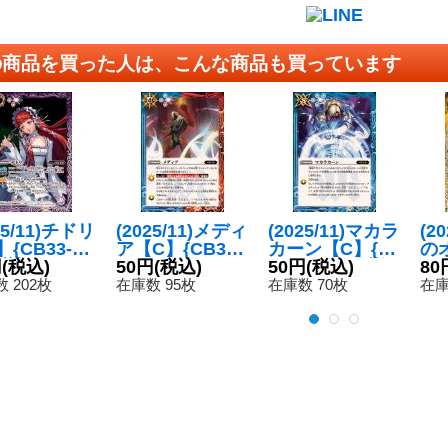
の商品を買った人は、こんな商品も買っています
25/11)チドリ
(2025/11)メディ
(2025/11)マカラ
(2
{CB33-04
ア【C】{CB33-
カーン【C】{C
の
《紫》
円
(税込)
071}《多》
50円
(税込)
B33-076}《青》
50円
(税込)
ル
80
デ
 202枚
在庫数 95枚
在庫数 70枚
在庫
SC
《