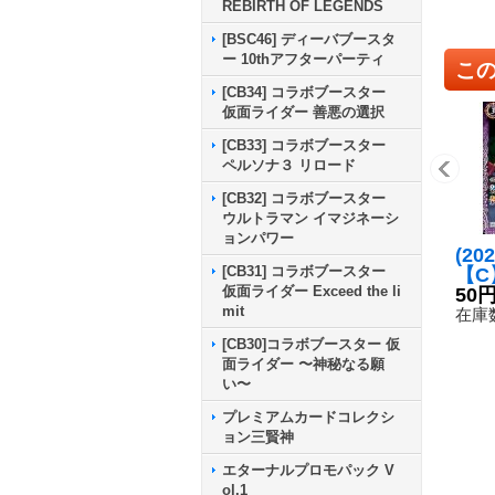
REBIRTH OF LEGENDS
[BSC46] ディーバブースタ
ー 10thアフターパーティ
こ
[CB34] コラボブースター
仮面ライダー 善悪の選択
[CB33] コラボブースター
ペルソナ３ リロード
[CB32] コラボブースター
ウルトラマン イマジネーシ
ョンパワー
(20
[CB31] コラボブースター
【C】
仮面ライダー Exceed the li
7}
50
mit
在庫数
[CB30]コラボブースター 仮
面ライダー 〜神秘なる願
い〜
プレミアムカードコレクシ
ョン三賢神
エターナルプロモパック V
ol.1