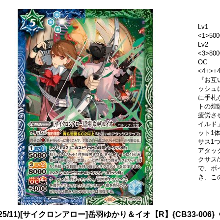
Lv1
<1>500
Lv2
<3>800
OC
<4+>
『お互
ッシュ
に手札か
トの煌
疲労さ
イルド
ット1
サス1
アタッ
クサス
で、ボ
き、こ
025/11)[サイクロンアロー]岳羽ゆかり＆イオ【R】{CB33-006