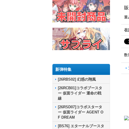
販
重
在
数
新弾特集
[26RBS02] 幻惑の翔風
[26RCB01]コラボブースタ
ー 仮面ライダー 運命の戦
線
[26RSD07]コラボスタータ
ー 仮面ライダー AGENT O
F DREAM
[BS76] エターナルブースタ