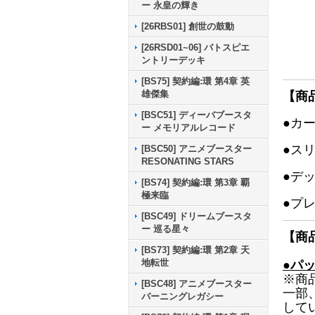
ー 永皇の輝き
[26RBS01] 創世の鼓動
[26RSD01~06] バトスピエ
ントリーデッキ
[BS75] 契約編:環 第4章 英
雄傑集
【商
[BSC51] ディーバブースタ
●カ
ー メモリアルレコード
●ス
[BSC50] アニメブースター
RESONATING STARS
●デ
[BS74] 契約編:環 第3章 覇
極来臨
●プ
[BSC49] ドリームブースタ
ー 巡る星々
【商
[BS73] 契約編:環 第2章 天
地転世
●パ
※商
[BSC48] アニメブースター
一部
バーニングレガシー
して