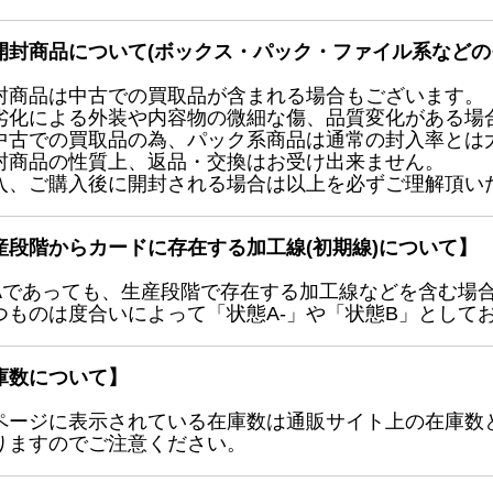
開封商品について(ボックス・パック・ファイル系などの
封商品は中古での買取品が含まれる場合もございます。
劣化による外装や内容物の微細な傷、品質変化がある場
中古での買取品の為、パック系商品は通常の封入率とは
封商品の性質上、返品・交換はお受け出来ません。
入、ご購入後に開封される場合は以上を必ずご理解頂い
産段階からカードに存在する加工線(初期線)について】
Aであっても、生産段階で存在する加工線などを含む場
つものは度合いによって「状態A-」や「状態B」として
庫数について】
ページに表示されている在庫数は通販サイト上の在庫数
りますのでご注意ください。