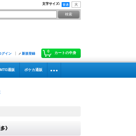
文字サイズ
:
0
カートの中身
ログイン
新規登録
MTG通販
ポケカ通販
《多》