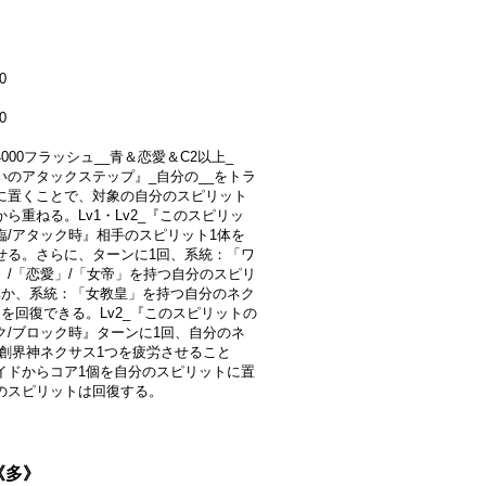
0
0
+4000フラッシュ__青＆恋愛＆C2以上_
いのアタックステップ』_自分の__をトラ
に置くことで、対象の自分のスピリット
ら重ねる。Lv1・Lv2_『このスピリッ
臨/アタック時』相手のスピリット1体を
せる。さらに、ターンに1回、系統：「ワ
」/「恋愛」/「女帝」を持つ自分のスピリ
体か、系統：「女教皇」を持つ自分のネク
つを回復できる。Lv2_『このスピリットの
ク/ブロック時』ターンに1回、自分のネ
/創界神ネクサス1つを疲労させること
イドからコア1個を自分のスピリットに置
のスピリットは回復する。
}《多》