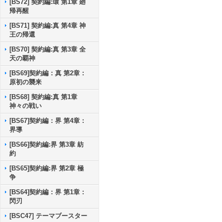
[BS72] 契約編:環 第1章 廻
帰再醒
[BS71] 契約編:真 第4章 神
王の帰還
[BS70] 契約編:真 第3章 全
天の覇神
[BS69]契約編：真 第2章：
原初の襲来
[BS68] 契約編:真 第1章
神々の戦い
[BS67]契約編：界 第4章：
界導
[BS66]契約編:界 第3章 紡
約
[BS65]契約編:界 第2章 極
争
[BS64]契約編：界 第1章：
閃刃
[BSC47] テーマブースター