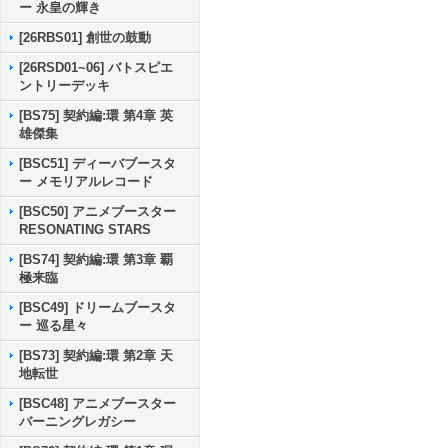
ー 永皇の輝き
[26RBS01] 創世の鼓動
[26RSD01~06] バトスピエ
ントリーデッキ
[BS75] 契約編:環 第4章 英
雄傑集
[BSC51] ディーバブースタ
ー メモリアルレコード
[BSC50] アニメブースター
RESONATING STARS
[BS74] 契約編:環 第3章 覇
極来臨
[BSC49] ドリームブースタ
ー 巡る星々
[BS73] 契約編:環 第2章 天
地転世
[BSC48] アニメブースター
バーニングレガシー