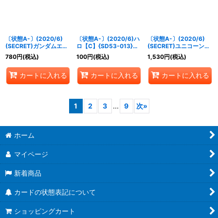
〔状態A-〕(2020/6)
〔状態A-〕(2020/6)ハ
〔状態A-〕(2020/6)
(SECRET)ガンダムエク
ロ【C】{SD53-013}
(SECRET)ユニコーンガ
シア【X-SEC】{SD53-
《青》
ンダム[デストロイモー
780
円
(税込)
100
円
(税込)
1,530
円
(税込)
X01}《青》
ド]【X-SEC】{SD54-
X01}《赤》
カートに入れる
カートに入れる
カートに入れる
1
2
3
...
9
次
»
ホーム
マイページ
新着商品
カードの状態表記について
ショッピングカート