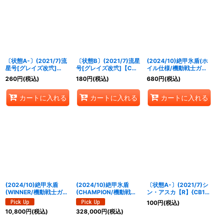
〔状態A-〕(2021/7)流
〔状態B〕(2021/7)流星
(2024/10)絶甲氷盾(ホ
星号[グレイズ改弐]
号[グレイズ改弐]【C】
イル仕様/機動戦士ガン
【C】{CB16-013}
{CB16-013}《紫》
ダムイラスト)【-】
260
円
(税込)
180
円
(税込)
680
円
(税込)
《紫》
{SD56-RV009}《白》
カートに入れる
カートに入れる
カートに入れる
(2024/10)絶甲氷盾
(2024/10)絶甲氷盾
〔状態A-〕(2021/7)シ
(WINNER/機動戦士ガン
(CHAMPION/機動戦士
ン・アスカ【R】{CB16-
ダムイラスト)【-】
ガンダムイラスト)【-】
059}《白》
100
円
(税込)
{SD56-RV009}《白》
{SD56-RV009}《白》
10,800
円
(税込)
328,000
円
(税込)