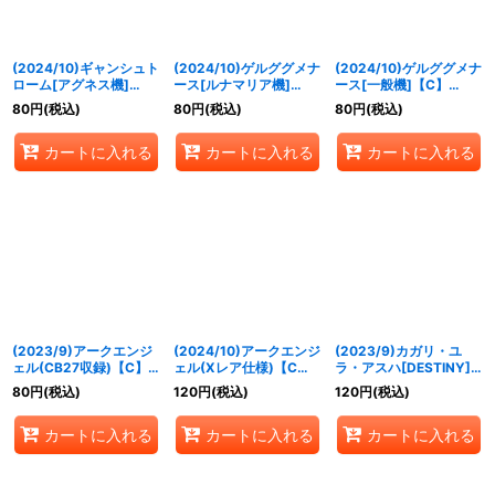
(2024/10)ギャンシュト
(2024/10)ゲルググメナ
(2024/10)ゲルググメナ
ローム[アグネス機]
ース[ルナマリア機]
ース[一般機]【C】
【R】{CBX01-004}
【C】{CBX01-002}
{CBX01-001}《白》
80
円
(税込)
80
円
(税込)
80
円
(税込)
《白》
《白》
カートに入れる
カートに入れる
カートに入れる
(2023/9)アークエンジ
(2024/10)アークエンジ
(2023/9)カガリ・ユ
ェル(CB27収録)【C】
ェル(Xレア仕様)【C】
ラ・アスハ[DESTINY]
{SD52-014}《白》
{SD52-014}《白》
【R】{CB27-020}
80
円
(税込)
120
円
(税込)
120
円
(税込)
《白》
カートに入れる
カートに入れる
カートに入れる