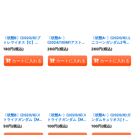
絞り込む
〔状態B〕(2020/6)プ
〔状態A-〕
〔状態A-〕(2020/6)ユ
トレマイオス【C】
(2024/10)M1アストレ
ニコーンガンダム2号機
{SD53-014}《青》
イ(Xレア仕様)【C】
バンシィ[ユニコーンモ
180
円
(税込)
260
円
(税込)
260
円
(税込)
{CB13-023}《白》
ード]【C】{SD54-
008}《赤》
カートに入れる
カートに入れる
カートに入れる
〔状態B〕(2020/6)ス
〔状態A-〕(2020/6)ス
〔状態A-〕(2020/6)ガ
トライクガンダム【M】
トライクガンダム【M】
ンダムキュリオス[トラ
{SD52-005}《白》
{SD52-005}《白》
ンザム]【R】{SD53-
50
円
(税込)
100
円
(税込)
100
円
(税込)
005}《青》