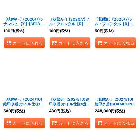
〔状態A-〕(2020/7)シ
〔状態A-〕(2020/7)フ
〔状態B〕(2020/7)フ
ナンジュ【X】{CB13-
ル・フロンタル【R】
ル・フロンタル【R】
X01}《赤》
{CB13-057}《赤》
{CB13-057}《赤》
100
円
(税込)
100
円
(税込)
50
円
(税込)
カートに入れる
カートに入れる
カートに入れる
〔状態A-〕(2024/10)
〔状態B〕(2024/10)絶
〔状態A-〕(2024/10)
絶甲氷盾(ホイル仕様/機
甲氷盾(ホイル仕様/機動
絶甲氷盾(CHAMPION/
動戦士ガンダムイラス
戦士ガンダムイラスト)
機動戦士ガンダムイラス
580
円
(税込)
480
円
(税込)
248,000
円
(税込)
ト)【-】{SD56-
【-】{SD56-RV009}
ト)【-】{SD56-
RV009}《白》
《白》
RV009}《白》
カートに入れる
カートに入れる
カートに入れる