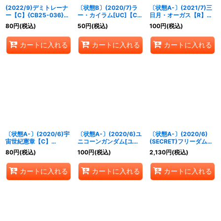
(2022/9)デミトレーナ
〔状態B〕(2020/7)ラ
〔状態A-〕(2021/7)三
ー【C】{CB25-036}
ー・カイラム[UC]【C】
日月・オーガス【R】
《黄》
{CB13-070}《赤》
{CB16-056}《紫》
80
円
(税込)
50
円
(税込)
100
円
(税込)
カートに入れる
カートに入れる
カートに入れる
〔状態A-〕(2020/6)宇
〔状態A-〕(2020/6)ユ
〔状態A-〕(2020/6)
宙世紀憲章【C】
ニコーンガンダム[ユニ
(SECRET)フリーダムガ
{SD54-015}《赤》
コーンモード]【C】
ンダム【X-SEC】
80
円
(税込)
100
円
(税込)
2,130
円
(税込)
{SD54-007}《赤》
{SD52-X02}《白》
カートに入れる
カートに入れる
カートに入れる