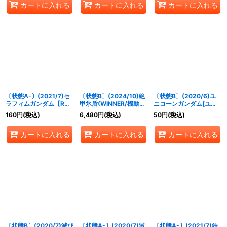
カートに入れる
カートに入れる
カートに入れる
〔状態A-〕(2021/7)セ
〔状態B〕(2024/10)絶
〔状態B〕(2020/6)ユ
ラフィムガンダム【R】
甲氷盾(WINNER/機動戦
ニコーンガンダム[ユニ
{CB16-047}《青》
士ガンダムイラスト)
コーンモード]【C】
160
円
(税込)
6,480
円
(税込)
50
円
(税込)
【-】{SD56-RV009}
{SD54-007}《赤》
《白》
カートに入れる
カートに入れる
カートに入れる
〔状態B〕(2020/7)滅び
〔状態A-〕(2020/7)滅
〔状態A-〕(2021/7)鉄