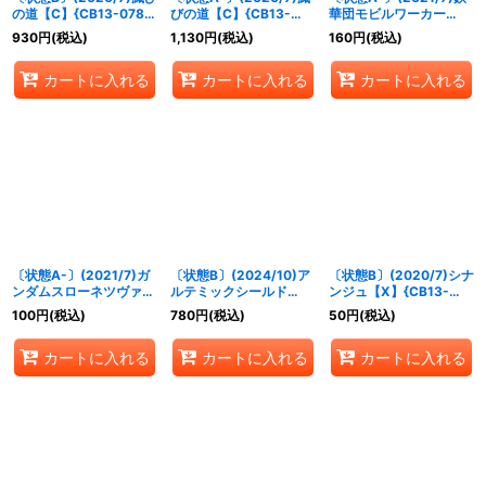
の道【C】{CB13-078}
びの道【C】{CB13-
華団モビルワーカー
《青》
078}《青》
【C】{CB16-011}
930
円
(税込)
1,130
円
(税込)
160
円
(税込)
《紫》
カートに入れる
カートに入れる
カートに入れる
〔状態A-〕(2021/7)ガ
〔状態B〕(2024/10)ア
〔状態B〕(2020/7)シナ
ンダムスローネツヴァイ
ルテミックシールド
ンジュ【X】{CB13-
[サーシェス機]【M】
(SEEDFREEDOMイラス
X01}《赤》
100
円
(税込)
780
円
(税込)
50
円
(税込)
{CB16-049}《青》
ト)【-】{BS44-092}
《白》
カートに入れる
カートに入れる
カートに入れる