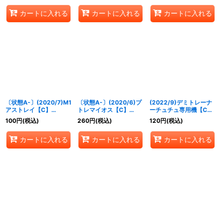
カートに入れる
カートに入れる
カートに入れる
〔状態A-〕(2020/7)M1
〔状態A-〕(2020/6)プ
(2022/9)デミトレーナ
アストレイ【C】
トレマイオス【C】
ーチュチュ専用機【C】
{CB13-023}《白》
{SD53-014}《青》
{CB25-037}《黄》
100
円
(税込)
260
円
(税込)
120
円
(税込)
カートに入れる
カートに入れる
カートに入れる