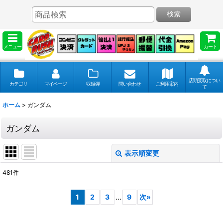
検索
メニュー
カート
店頭受取につい
カテゴリ
マイページ
収録弾
問い合わせ
ご利用案内
て
ホーム
>
ガンダム
ガンダム
表示順変更
閉じる
481
件
表示数
:
1
2
3
...
9
次
»
並び順
: