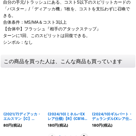
自分の手元/トラッシュにある、コスト5以下のスピリットカードの
「バスター」/「ディアッカ機」1枚を、コストを支払わずに召喚で
きる。
合体条件：MS/MA＆コスト3以上
【合体中】フラッシュ『相手のアタックステップ』
ターンに1回、このスピリットは回復できる。
シンボル：なし
この商品を買った人は、こんな商品も買っています
(2021/7)ディアッカ・
(2024/10)ミネルバ(X
(2024/10)ギルバート・
エルスマン【C】
レア仕様)【R】{CB16-
デュランダル(Xレア仕
{CB16-057}《白》
070}《白》
様)【M】{CB16-073}
80
円
(税込)
180
円
(税込)
180
円
(税込)
《白》