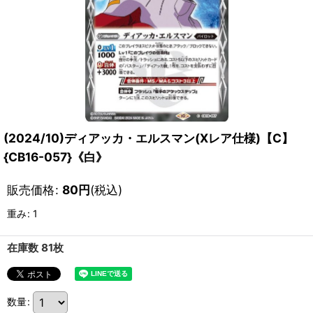
(2024/10)ディアッカ・エルスマン(Xレア仕様)【C】
{CB16-057}《白》
販売価格
:
80
円
(税込)
重み
:
1
在庫数 81枚
数量
: