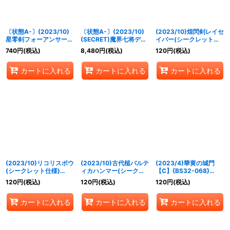
〔状態A-〕(2023/10)
〔状態A-〕(2023/10)
(2023/10)煌閃剣レイセ
星零剣フォーアンサー
(SECRET)魔界七将デス
イバー(シークレット仕
(WINNER)【X】{BS64-
トロードXV【XV-
様)【R】{BS64-070}
740
円
(税込)
8,480
円
(税込)
120
円
(税込)
X09}《白》
SEC】{BS64-XV02}
《白》
《紫》
カートに入れる
カートに入れる
カートに入れる
(2023/10)リコリスボウ
(2023/10)古代槌バルテ
(2023/4)華黄の城門
(シークレット仕様)
ィカハンマー(シークレ
【C】{BS32-068}
【C】{BS64-067}
ット仕様)【R】{BS64-
《黄》
120
円
(税込)
120
円
(税込)
120
円
(税込)
《緑》
063}《赤》
カートに入れる
カートに入れる
カートに入れる