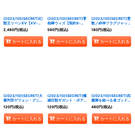
(2023/10)(SECRET)幻
(2023/10)(SECRET)零
(2023/10)(SECRET)雲
獣王リーンXV【XV-
相棒ウィズ【契約X-
数ノ絆神フラグジャッジ
SEC】{BS64-XV05}
SEC】{BS64-CX03}
メント【X-SEC】
2,480
円
(税込)
580
円
(税込)
180
円
(税込)
《黄》
《白》
{BS64-X02}《黄》
カートに入れる
カートに入れる
カートに入れる
(2023/10)(SECRET)大
(2023/10)(SECRET)殲
(2023/10)(SECRET)四
審判官ゲフェン・グニス
滅巨獣ギガント・ボアー
魔卿を統べる者ゴッド・
【X-SEC】{BS64-
ド【X-SEC】{BS64-
ジャバド【X-SEC】
120
円
(税込)
120
円
(税込)
480
円
(税込)
X04}《青》
X05}《青》
{BS64-X06}《多》
カートに入れる
カートに入れる
カートに入れる