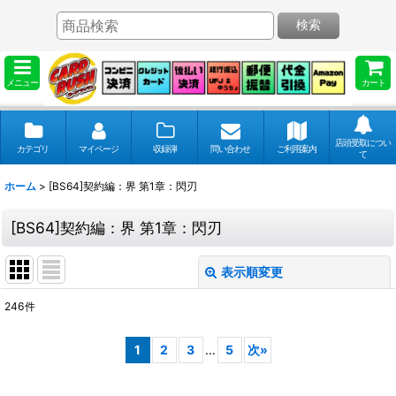
検索
メニュー
カート
店頭受取につい
カテゴリ
マイページ
収録弾
問い合わせ
ご利用案内
て
ホーム
>
[BS64]契約編：界 第1章：閃刃
[BS64]契約編：界 第1章：閃刃
表示順変更
閉じる
246
件
表示数
:
1
2
3
...
5
次
»
並び順
: