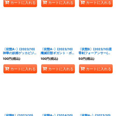
カートに入れる
カートに入れる
カートに入れる
〔状態A-〕(2023/10)
〔状態A-〕(2023/10)
〔状態B〕(2023/10)星
神華の妖精ゲッカビジン
殲滅巨獣ギガント・ボア
零剣フォーアンサー(ノ
【C】{BS64-045}
ード【X】{BS64-X05}
ーマル仕様)【X】
100
円
(税込)
100
円
(税込)
50
円
(税込)
《黄》
《青》
{BS64-X09}《多》
カートに入れる
カートに入れる
カートに入れる
〔状態B〕(2023/10)
〔状態A-〕(2024/10)
〔状態A-〕(2023/10)