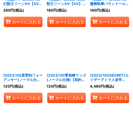
幻獣王リーンXV【XV】
獣王リーンXV【XV】
魔卿執事バランドール
{BS64-XV05}《黄》
{BS64-XV05}《黄》
【M】{BS64-059}
260
円
(税込)
180
円
(税込)
160
円
(税込)
《紫》
カートに入れる
カートに入れる
カートに入れる
(2023/10)星零剣フォー
(2023/10)零相棒ウィズ
(2023/10)(SECRET)カ
アンサー(ノーマル仕様)
(ノーマル仕様)【契約
イザーアトラス皇帝
【X】{BS64-X09}
X】{BS64-CX03}
XV【XV-SEC】{BS64-
120
円
(税込)
120
円
(税込)
4,480
円
(税込)
《多》
《白》
XV03}《緑》
カートに入れる
カートに入れる
カートに入れる