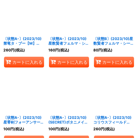
絞り込む
〔状態A-〕(2023/10)
〔状態A-〕(2023/10)
〔状態B〕(2023/10)星
禁竜タ・ブー【M】
星数賢者フェルマ・シー
数賢者フェルマ・シーラ
{BS64-015}《紫》
ラム・Q.E.D.【X】
ム・Q.E.D.【X】
260
円
(税込)
160
円
(税込)
80
円
(税込)
{BS64-X03}《黄》
{BS64-X03}《黄》
カートに入れる
カートに入れる
カートに入れる
〔状態A-〕(2023/10)
〔状態A-〕(2023/10)
〔状態A-〕(2023/10)
星零剣フォーアンサー
(SECRET)ボタニメイデ
コリウスフィールド
【X】{BS64-X09}
ンフラウ【M-SEC】
【R】{BS64-089}
100
円
(税込)
100
円
(税込)
260
円
(税込)
《多》
{BS64-027}《緑》
《黄》