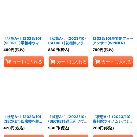
〔状態A-〕(2023/10)
〔状態A-〕(2023/10)
(2023/10)星零剣フォー
(SECRET)零相棒ウィズ
(SECRET)花相棒フラウ
アンサー(WINNER)
【契約X-SEC】{BS64-
【契約X-SEC】{BS64-
【X】{BS64-X09}
480
円
(税込)
880
円
(税込)
780
円
(税込)
CX03}《白》
CX02}《緑》
《白》
カートに入れる
カートに入れる
カートに入れる
〔状態A-〕(2023/10)
〔状態A-〕(2023/10)
〔状態A-〕(2023/10)
(SECRET)四魔卿を統べ
(SECRET)廻天刃ツヴァ
審判蛇ツイノムシバミ
る者ゴッド・ジャバド
イザー【X-SEC】
【M】{BS64-018}
420
円
(税込)
580
円
(税込)
260
円
(税込)
【X-SEC】{BS64-
{BS64-X07}《多》
《紫》
X06}《多》