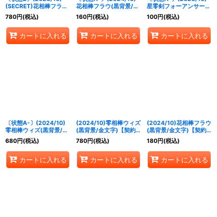
(SECRET)花相棒フラウ
花相棒フラウ(黒背景/金
星零剣フォーアンサー
【契約X-SEC】{BS64-
文字)【契約X】{BS64-
(ノーマル仕様)【X】
780
円
(税込)
160
円
(税込)
100
円
(税込)
CX02}《緑》
CX02}《緑》
{BS64-X09}《多》
カートに入れる
カートに入れる
カートに入れる
〔状態A-〕(2024/10)
(2024/10)零相棒ウィズ
(2024/10)花相棒フラウ
零相棒ウィズ(黒背景/金
(黒背景/金文字)【契約
(黒背景/金文字)【契約
文字)【契約X】{BS64-
X】{BS64-CX03}
X】{BS64-CX02}
680
円
(税込)
780
円
(税込)
180
円
(税込)
CX03}《白》
《白》
《緑》
カートに入れる
カートに入れる
カートに入れる