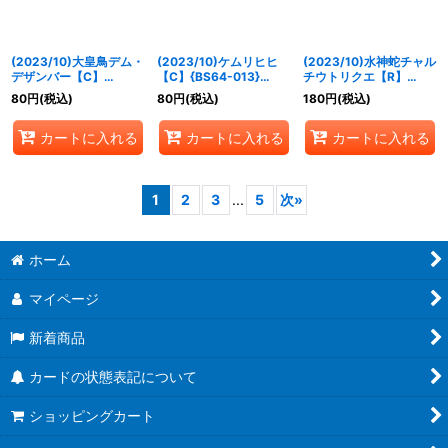
(2023/10)大皇鳥デム・
(2023/10)ケムリヒヒ
(2023/10)水神蛇チャル
デザンバー【C】
【C】{BS64-013}
チウトリクエ【R】
{BS64-012}《赤》
《紫》
{BS64-014}《紫》
80
円
(税込)
80
円
(税込)
180
円
(税込)
カートに入れる
カートに入れる
カートに入れる
1
2
3
...
5
次
»
ホーム
マイページ
新着商品
カードの状態表記について
ショッピングカート