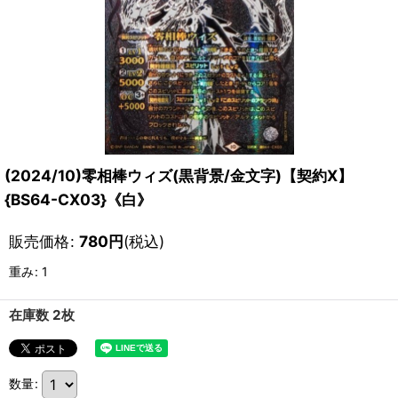
(2024/10)零相棒ウィズ(黒背景/金文字)【契約X】
{BS64-CX03}《白》
販売価格
:
780
円
(税込)
重み
:
1
在庫数 2枚
数量
: