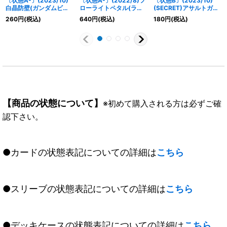
〔状態A-〕(2023/10)
〔状態A-〕(2022/8)フ
〔状態B〕(2023/10)
白晶防壁(ガンダムビル
ローライトペタル(ライ
(SECRET)アサルトガン
ドファイターズ)【C】
ムイラスト)【C】
ナーウィズ【R-SEC】
260
円
(税込)
640
円
(税込)
180
円
(税込)
{BS52-RV008}《白》
{BS58-082}《黄》
{BS65-032}《白》
【商品の状態について】
※初めて購入される方は必ずご確
認下さい。
●カードの状態表記についての詳細は
こちら
●スリーブの状態表記についての詳細は
こちら
●デッキケースの状態表記についての詳細は
こちら