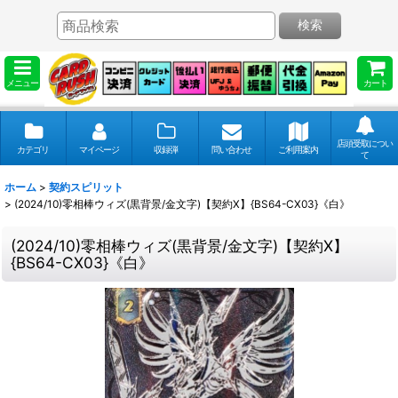
検索
メニュー
カート
店頭受取につい
カテゴリ
マイページ
収録弾
問い合わせ
ご利用案内
て
ホーム
>
契約スピリット
>
(2024/10)零相棒ウィズ(黒背景/金文字)【契約X】{BS64-CX03}《白》
(2024/10)零相棒ウィズ(黒背景/金文字)【契約X】
{BS64-CX03}《白》