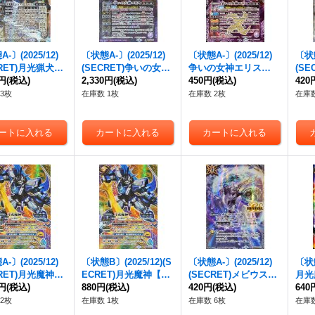
-〕(2025/12)
〔状態A-〕(2025/12)
〔状態A-〕(2025/12)
〔状態
CRET)月光猟犬ム
(SECRET)争いの女神
争いの女神エリス
(S
ライト・ガンドッ
0円
(税込)
エリス【X-SEC】{BS
2,330円
(税込)
【X】{BS72-X03}
450円
(税込)
ト・
420
SEC】{BS72-X
72-X03}《紫》
《紫》
C】{
3枚
在庫数 1枚
在庫数 2枚
在庫数
《白》
-〕(2025/12)
〔状態B〕(2025/12)(S
〔状態A-〕(2025/12)
〔状態
CRET)月光魔神
ECRET)月光魔神【X-
(SECRET)メビウスリ
月光
EC】{BS72-X0
0円
(税込)
SEC】{BS72-X09}
880円
(税込)
ング(BS72収録/アル
420円
(税込)
X0
640
多》
《多》
テ・ミストラル・ビッ
2枚
在庫数 1枚
在庫数 6枚
在庫数
トイラスト)【C-SE