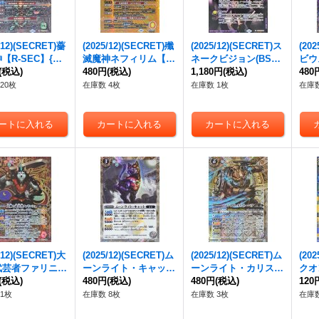
/12)(SECRET)薔
(2025/12)(SECRET)殲
(2025/12)(SECRET)ス
(20
【R-SEC】{BS
滅魔神ネフィリム【M
ネークビジョン(BS72
ビウ
60}《緑》
(税込)
-SEC】{BS72-065}
480円
(税込)
収録/ディオニュソス
1,180円
(税込)
録/
480
《黄》
イラスト)【C-SEC】
ル・
20枚
在庫数 4枚
在庫数 1枚
在庫数
{BS44-088}《紫》
【C-
012
/12)(SECRET)大
(2025/12)(SECRET)ム
(2025/12)(SECRET)ム
(20
武芸者ファリニシ
ーンライト・キャット
ーンライト・カリスト
クオ
SEC】{BS72-0
(税込)
【R-SEC】{BS72-03
480円
(税込)
ー・ベア【M-SEC】
480円
(税込)
【R-
120
《赤》
4}《白》
{BS72-039}《白》
2}
1枚
在庫数 8枚
在庫数 3枚
在庫数