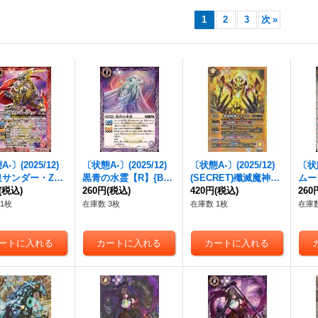
1
2
3
次
»
-〕(2025/12)
〔状態A-〕(2025/12)
〔状態A-〕(2025/12)
〔状態
皇サンダー・Z・
黒青の水霊【R】{BS7
(SECRET)殲滅魔神ネ
ムー
【X】{BS72-X0
(税込)
2-020}《紫》
260円
(税込)
フィリム【M-SEC】
420円
(税込)
トー
260
赤》
{BS72-065}《黄》
72-
1枚
在庫数 3枚
在庫数 1枚
在庫数