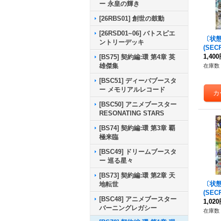
ー 永皇の輝き
[26RBS01] 創世の鼓動
[26RSD01~06] バトスピエ
〔状態A
ントリーデッキ
(SE
ーン
1,40
[BS75] 契約編:環 第4章 英
グ【X-
雄傑集
在庫数 
05}
[BSC51] ディーバブースタ
ー メモリアルレコード
[BSC50] アニメブースター
RESONATING STARS
[BS74] 契約編:環 第3章 覇
極来臨
[BSC49] ドリームブースタ
ー 巡る星々
[BS73] 契約編:環 第2章 天
〔状態A
地転世
(SE
[BSC48] アニメブースター
【X-S
1,02
バーニングレガシー
9}《
在庫数 