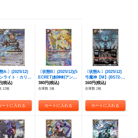
A-〕(2025/12)
〔状態B〕(2025/12)(S
〔状態A-〕(2025/12)
ンライト・カリス
ECRET)創神剣アンサ
弓魔神【M】{BS72-06
・ベア【M】{BS
円
(税込)
ラー【X-SEC】{BS72
380円
(税込)
3}《白》
160円
(税込)
039}《白》
-X08}《多》
 12枚
在庫数 1枚
在庫数 2枚