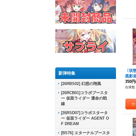
〔状態A
新弾特集
黒影
キング
350円
[26RBS02] 幻惑の翔風
1}《
在庫数 
[26RCB01]コラボブースタ
ー 仮面ライダー 運命の戦
線
[26RSD07]コラボスタータ
ー 仮面ライダー AGENT O
F DREAM
[BS76] エターナルブースタ