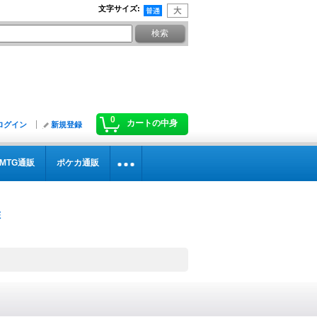
文字サイズ
:
0
カートの中身
ログイン
新規登録
MTG通販
ポケカ通販