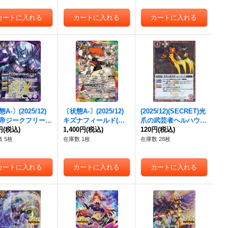
A-〕(2025/12)
〔状態A-〕(2025/12)
(2025/12)(SECRET)光
帝ジークフリード
キズナフィールド(ア
爪の武芸者ヘルハウン
】{BS72-AX02}
円
(税込)
ニメ背景/馬神トッパ
1,400円
(税込)
ド【R-SEC】{BS72-0
120円
(税込)
》
イラスト)【R】{BS72
07}《赤》
 5枚
在庫数 1枚
在庫数 28枚
-084}《多》