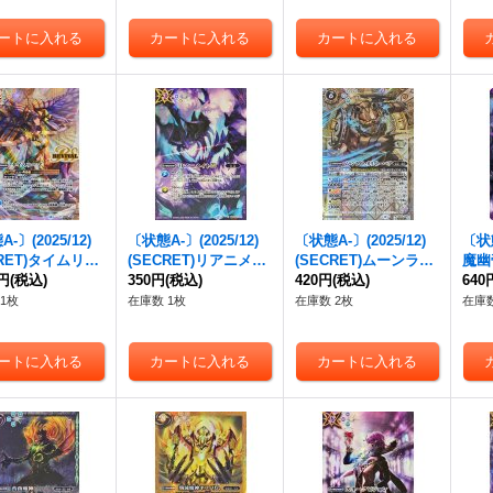
C】{BS49-RV012}
《白》
-〕(2025/12)
〔状態A-〕(2025/12)
〔状態A-〕(2025/12)
〔状態
CRET)タイムリー
(SECRET)リアニメイ
(SECRET)ムーンライ
魔幽
S72収録/イシスイ
0円
(税込)
トLT(BS72収録/魔幽
350円
(税込)
ト・カリストー・ベア
420円
(税込)
【AX
640
)【R-SEC】{B
帝ジークフリードイラ
【M-SEC】{BS72-03
《紫
1枚
在庫数 1枚
在庫数 2枚
在庫数
CP11}《黄》
スト)【C-SEC】{BSC
9}《白》
42-082}《紫》