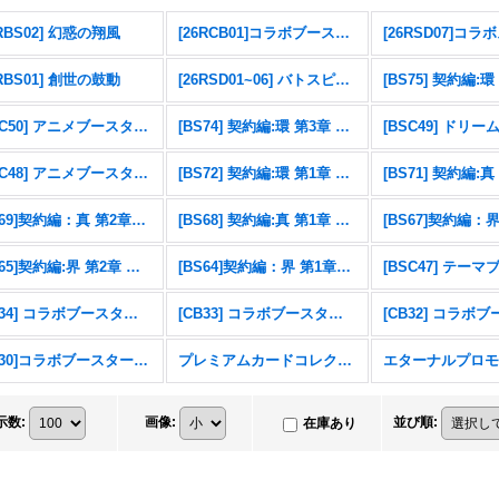
6RBS02] 幻惑の翔風
[26RCB01]コラボブースター 仮面ライダー 運命の戦線
6RBS01] 創世の鼓動
[26RSD01~06] バトスピエントリーデッキ
[BSC50] アニメブースター RESONATING STARS
[BS74] 契約編:環 第3章 覇極来臨
[BSC48] アニメブースター バーニングレガシー
[BS72] 契約編:環 第1章 廻帰再醒
[BS69]契約編：真 第2章：原初の襲来
[BS68] 契約編:真 第1章 神々の戦い
[BS65]契約編:界 第2章 極争
[BS64]契約編：界 第1章：閃刃
[CB34] コラボブースター 仮面ライダー 善悪の選択
[CB33] コラボブースター ペルソナ３ リロード
[CB30]コラボブースター 仮面ライダー 〜神秘なる願い〜
プレミアムカードコレクション三賢神
示数
:
画像
:
並び順
:
在庫あり