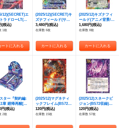
25/12)(SECRET)エ
(2025/12)(SECRET)キ
(2025/12)キズナフィ
トラドローLT(BS
ズナフィールド(サイ
ールド(アニメ背景/ヨ
収録/ゼウスイラス
円
(税込)
ン箔押し/ツルギ・タ
3,480円
(税込)
ク・アルバトロサイラ
1,680円
(税込)
C-SEC】{BSC45
テワキイラスト)【R-S
スト)【R】{BS72-08
 1枚
在庫数 6枚
在庫数 8枚
4}《赤》
EC】{BS72-084}
4}《多》
《多》
スター『契約編:
(2025/12)マグネティ
(2025/12)スネークビ
第1章 廻帰再醒[BS
ックフレイム(BS72収
ジョン(BS72収録)
』【-】{-}《未開封
40円
(税込)
録/ダークネス・グリ
120円
(税込)
【C】{BS44-088}
120円
(税込)
X》
フォンイラスト)【C】
《紫》
 2枚
在庫数 15枚
在庫数 57枚
{BS44-086}《赤》