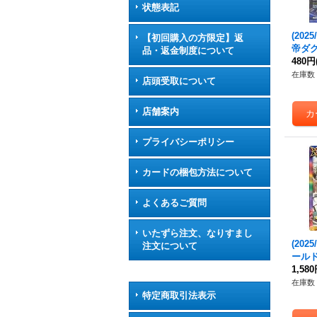
状態表記
(2025
【初回購入の方限定】返
帝ダグ
品・返金制度について
{BS7
480円
在庫数 
店頭受取について
店舗案内
プライバシーポリシー
カードの梱包方法について
よくあるご質問
いたずら注文、なりすまし
(202
注文について
ールド
夜王
1,58
【R】{
在庫数 
《多
特定商取引法表示