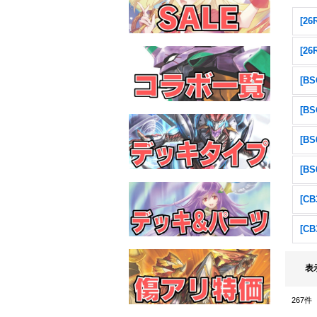
[2
[2
表
267
件