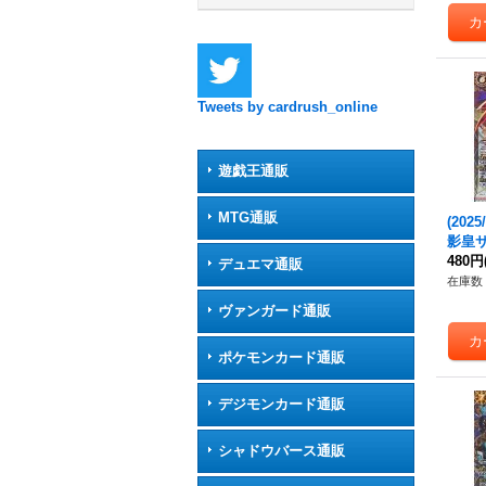
Tweets by cardrush_online
遊戯王通販
MTG通販
(2025
影皇
ング【
480円
デュエマ通販
-X01
在庫数 
ヴァンガード通販
ポケモンカード通販
デジモンカード通販
シャドウバース通販