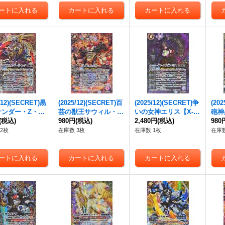
/12)(SECRET)黒
(2025/12)(SECRET)百
(2025/12)(SECRET)争
(20
サンダー・Z・キ
芸の獣王サウィル・ダ
いの女神エリス【X-S
砲神
X-SEC】{BS72
(税込)
ナーハ【X-SEC】{BS
980円
(税込)
EC】{BS72-X03}
2,480円
(税込)
ノン【
980
}《赤》
72-X02}《赤》
《紫》
-X0
2枚
在庫数 3枚
在庫数 1枚
在庫数