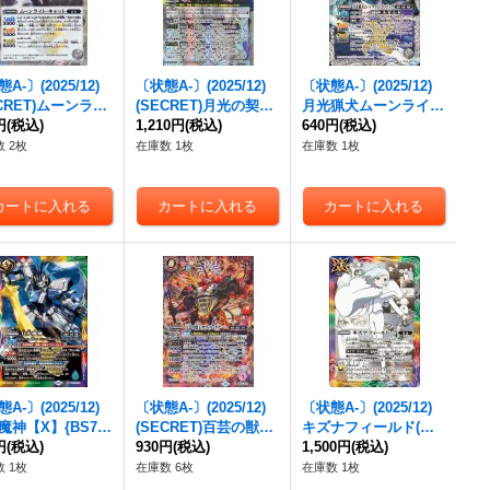
A-〕(2025/12)
〔状態A-〕(2025/12)
〔状態A-〕(2025/12)
ECRET)ムーンライ
(SECRET)月光の契約
月光猟犬ムーンライ
キャット【R-SE
円
(税込)
神アルテミス【契約X-
1,210円
(税込)
ト・ガンドッグ【X】
640円
(税込)
BS72-034}《白》
SEC】{BS72-CX03}
{BS72-X05}《白》
 2枚
在庫数 1枚
在庫数 1枚
《白》
A-〕(2025/12)
〔状態A-〕(2025/12)
〔状態A-〕(2025/12)
魔神【X】{BS72-
(SECRET)百芸の獣王
キズナフィールド(ア
9}《多》
円
(税込)
サウィル・ダナーハ
930円
(税込)
ニメ背景/Jイラスト)
1,500円
(税込)
【X-SEC】{BS72-X0
【R】{BS72-084}
 1枚
在庫数 6枚
在庫数 1枚
2}《赤》
《多》