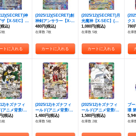
/12)(SECRET)神
(2025/12)(SECRET)創
(2025/12)(SECRET)月
(20
ザ【X-SEC】
神剣アンサラー【X-S
光魔神【X-SEC】{BS
クス
2-X07}《青》
(税込)
EC】{BS72-X08}
480円
(税込)
72-X09}《多》
1,080円
(税込)
72
780
《多》
ト)【
2枚
在庫数 7枚
在庫数 5枚
在庫数
-09
5/12)キズナフィ
(2025/12)キズナフィ
(2025/12)キズナフィ
ブー
(アニメ背景/白
ールド(アニメ背景/ツ
ールド(アニメ背景/J
環 
ヤイバイラスト)
0円
(税込)
ルギ・タテワキイラス
1,480円
(税込)
イラスト)【R】{BS72
1,580円
(税込)
72]
5,9
BS72-084}
ト)【R】{BS72-084}
-084}《多》
BO
1枚
在庫数 5枚
在庫数 2枚
在庫数
》
《多》