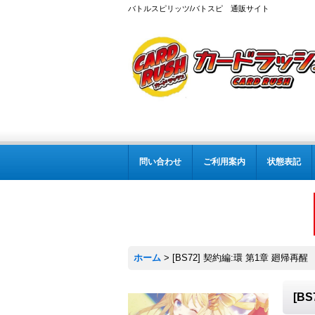
バトルスピリッツ/バトスピ 通販サイト
問い合わせ
ご利用案内
状態表記
ホーム
>
[BS72] 契約編:環 第1章 廻帰再醒
[B