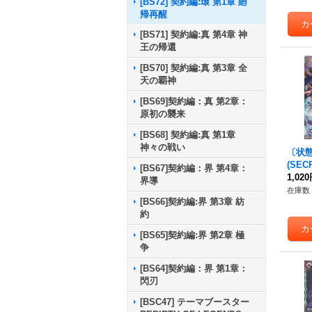
[BS72] 契約編:環 第1章 廻
帰再醒
[BS71] 契約編:真 第4章 神
王の帰還
[BS70] 契約編:真 第3章 全
天の覇神
[BS69]契約編：真 第2章：
原初の襲来
[BS68] 契約編:真 第1章
神々の戦い
〔状態A
(SE
[BS67]契約編：界 第4章：
プ(B
1,02
界導
ラスト
在庫数 
[BS66]契約編:界 第3章 紡
S63-
約
[BS65]契約編:界 第2章 極
争
[BS64]契約編：界 第1章：
閃刃
[BSC47] テーマブースター