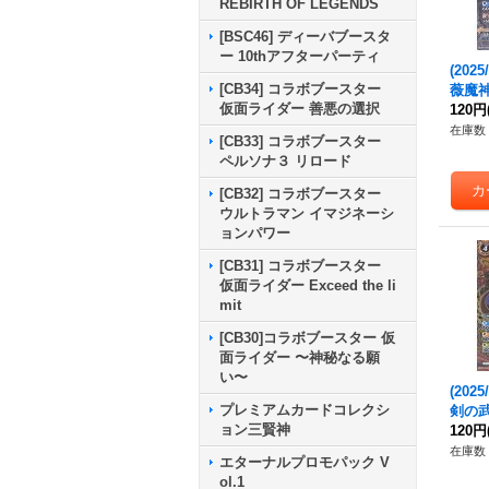
REBIRTH OF LEGENDS
[BSC46] ディーバブースタ
ー 10thアフターパーティ
(2025
[CB34] コラボブースター
薇魔神
仮面ライダー 善悪の選択
72-0
120円
在庫数 
[CB33] コラボブースター
ペルソナ３ リロード
[CB32] コラボブースター
ウルトラマン イマジネーシ
ョンパワー
[CB31] コラボブースター
仮面ライダー Exceed the li
mit
[CB30]コラボブースター 仮
面ライダー 〜神秘なる願
い〜
(2025
プレミアムカードコレクシ
剣の
ョン三賢神
ュ【M-
120円
08}
在庫数 
エターナルプロモパック V
ol.1