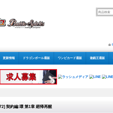
更新情報
ドラゴンボール通販
ワンピカード通販
遊戯王通販
S72] 契約編:環 第1章 廻帰再醒