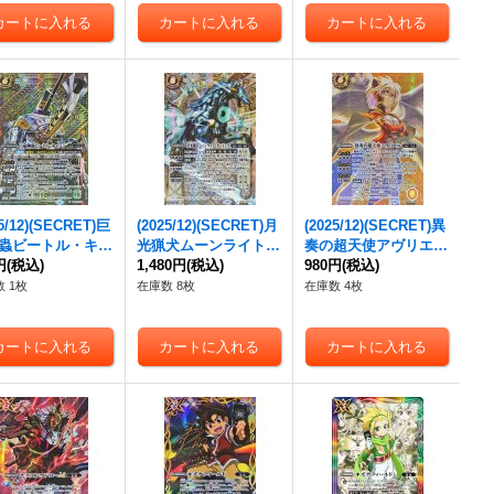
25/12)(SECRET)巨
(2025/12)(SECRET)月
(2025/12)(SECRET)異
蟲ビートル・キャ
光猟犬ムーンライト・
奏の超天使アヴリエル
X-SEC】{BS72
円
(税込)
ガンドッグ【X-SEC】
1,480円
(税込)
【X-SEC】{BS72-X0
980円
(税込)
4}《緑》
{BS72-X05}《白》
6}《黄》
 1枚
在庫数 8枚
在庫数 4枚