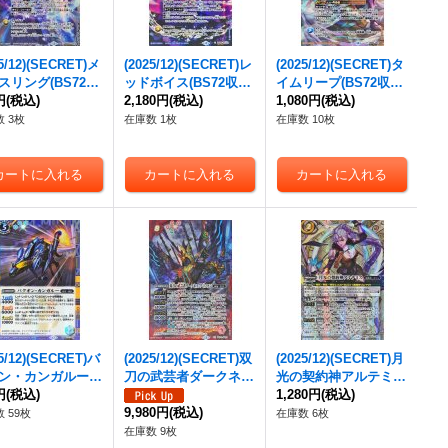
25/12)(SECRET)メ
(2025/12)(SECRET)レ
(2025/12)(SECRET)タ
スリング(BS72収
ッドボイス(BS72収録/
イムリープ(BS72収録/
アルテ・ミストラ
円
(税込)
ラクシュミーイラス
2,180円
(税込)
イシスイラスト)【R-S
1,080円
(税込)
ビットイラスト)
ト)【C-SEC】{BS49-
EC】{BS63-CP11}
 3枚
在庫数 1枚
在庫数 10枚
SEC】{BS49-RV
RV013}《青》
《黄》
}《白》
25/12)(SECRET)バ
(2025/12)(SECRET)双
(2025/12)(SECRET)月
ン・カンガルー
刀の武芸者ダークネ
光の契約神アルテミス
SEC】{BS72-05
円
(税込)
ス・グリフォン【AX-
【契約X-SEC】{BS72
1,280円
(税込)
《青》
SEC】{BS72-AX01}
9,980円
(税込)
-CX03}《白》
 59枚
在庫数 6枚
《赤》
在庫数 9枚