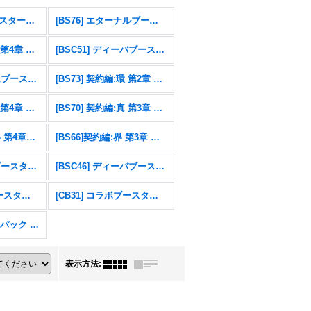
[26RSD07]コラボスターター 仮面ライダー AGENT OF DREAM
[BS76] エターナルブースター 永皇の輝き
[BS75] 契約編:環 第4章 英雄傑集
[BSC51] ディーバブースター メモリアルレコード
[BSC49] ドリームブースター 巡る星々
[BS73] 契約編:環 第2章 天地転世
[BS71] 契約編:真 第4章 神王の帰還
[BS70] 契約編:真 第3章 全天の覇神
[BS67]契約編：界 第4章：界導
[BS66]契約編:界 第3章 紡約
[BSC47] テーマブースター REBIRTH OF LEGENDS
[BSC46] ディーバブースター 10thアフターパーティ
[CB32] コラボブースター ウルトラマン イマジネーションパワー
[CB31] コラボブースター 仮面ライダー Exceed the limit
エターナルプロモパック Vol.1
表示方法
: