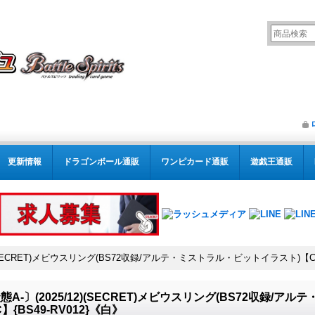
更新情報
ドラゴンボール通販
ワンピカード通販
遊戯王通販
)(SECRET)メビウスリング(BS72収録/アルテ・ミストラル・ビットイラスト)【C-S
態A-〕(2025/12)(SECRET)メビウスリング(BS72収録/
C】{BS49-RV012}《白》