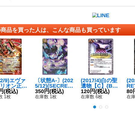
の商品を買った人は、こんな商品も買っています
22/9)エヴァ
〔状態A-〕(202
(2017/4)白の聖
(20
リオン正規
5/12)(SECRET)
遺物【C】{BS4
R
型新2号機α
円
(税込)
リアニメイトLT
350円
(税込)
1-078}《白》
120円
(税込)
使
80
マト作戦-
(BS72収録/魔幽
【R
 1枚
在庫数 1枚
在庫数 6枚
在庫
{CB23-X0
帝ジークフリー
C4
《赤》
ドイラスト)【C
-SEC】{BSC42-
082}《紫》