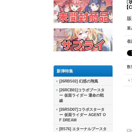
〔状
【C
販
重
在
数
新弾特集
[26RBS02] 幻惑の翔風
[26RCB01]コラボブースタ
ー 仮面ライダー 運命の戦
線
[26RSD07]コラボスタータ
ー 仮面ライダー AGENT O
F DREAM
[BS76] エターナルブースタ