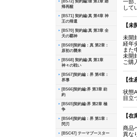
一部
[BS72] 契約編:環 第1章 廻
帰再醒
して
[BS71] 契約編:真 第4章 神
王の帰還
【未
[BS70] 契約編:真 第3章 全
天の覇神
未開
経年
[BS69]契約編：真 第2章：
また
原初の襲来
未開
[BS68] 契約編:真 第1章
ご購
神々の戦い
[BS67]契約編：界 第4章：
【生
界導
[BS66]契約編:界 第3章 紡
状態
約
目立
[BS65]契約編:界 第2章 極
争
【在
[BS64]契約編：界 第1章：
閃刃
商品
[BSC47] テーマブースター
異な