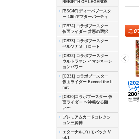
REBIRTH OF LEGENDS
[BSC46] ディーバブースタ
ー 10thアフターパーティ
[CB34] コラボブースター
こ
仮面ライダー 善悪の選択
[CB33] コラボブースター
ペルソナ３ リロード
[CB32] コラボブースター
ウルトラマン イマジネーシ
ョンパワー
[CB31] コラボブースター
仮面ライダー Exceed the li
(20
mit
ンゲ
実用
280
[CB30]コラボブースター 仮
-ヤ
在庫数
面ライダー 〜神秘なる願
【X】
い〜
2}
プレミアムカードコレクシ
ョン三賢神
エターナルプロモパック V
ol.1