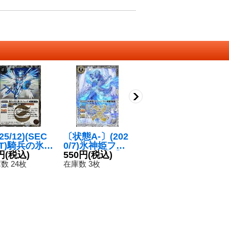
25/12)(SEC
〔状態A-〕(202
(2025/12)氷姫の
(2
ET)騎兵の氷天
0/7)氷神姫フリ
創界石/氷魔神姫
R
イルフェッサ
円
(税込)
ージアム【X】
550円
(税込)
【転醒R】{BSC
280円
(税込)
ミ
1
-SEC】{BS
{BS54-X05}
47-RV013a/BS
氷
数 24枚
在庫数 3枚
在庫数 1枚
在
7-005}《白》
《白》
C47-RV013b}
ラ
《白》
R
7
47
《