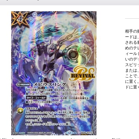
相手の
ードは
される
めのテ
ィール
いのデ
スピリ
または
ことで
に置く
ドに置