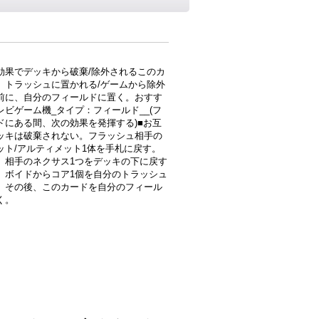
効果でデッキから破棄/除外されるこのカ
、トラッシュに置かれる/ゲームから除外
前に、自分のフィールドに置く。おすす
レビゲーム機_タイプ：フィールド__(フ
ドにある間、次の効果を発揮する)■お互
ッキは破棄されない。フラッシュ相手の
ット/アルティメット1体を手札に戻す。
、相手のネクサス1つをデッキの下に戻す
、ボイドからコア1個を自分のトラッシュ
。その後、このカードを自分のフィール
く。