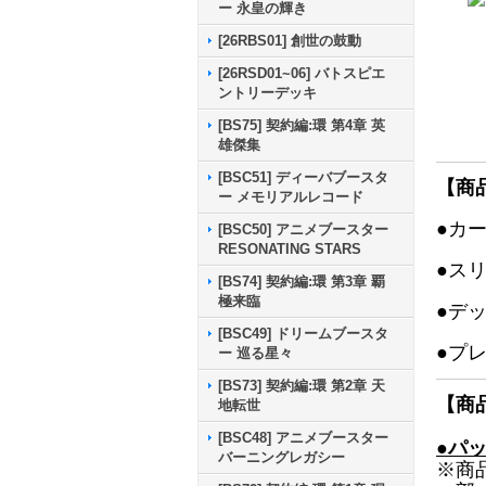
ー 永皇の輝き
[26RBS01] 創世の鼓動
[26RSD01~06] バトスピエ
ントリーデッキ
[BS75] 契約編:環 第4章 英
雄傑集
[BSC51] ディーバブースタ
【商
ー メモリアルレコード
●カ
[BSC50] アニメブースター
RESONATING STARS
●ス
[BS74] 契約編:環 第3章 覇
極来臨
●デ
[BSC49] ドリームブースタ
●プ
ー 巡る星々
[BS73] 契約編:環 第2章 天
【商
地転世
[BSC48] アニメブースター
●パ
バーニングレガシー
※商