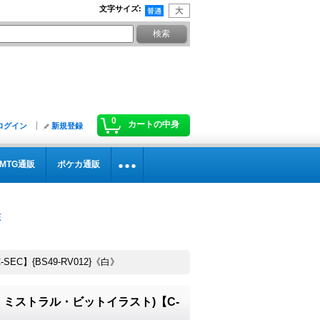
文字サイズ
:
0
カートの中身
ログイン
新規登録
MTG通販
ポケカ通販
EC】{BS49-RV012}《白》
アルテ・ミストラル・ビットイラスト)【C-