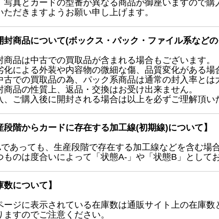
、写真とカードの型番が異なる商品が御座いますので購
いただきますようお願い申し上げます。
開封商品について(ボックス・パック・ファイル系などの
封商品は中古での買取品が含まれる場合もございます。
劣化による外装や内容物の微細な傷、品質変化がある場
中古での買取品の為、パック系商品は通常の封入率とは
封商品の性質上、返品・交換はお受け出来ません。
入、ご購入後に開封される場合は以上を必ずご理解頂い
産段階からカードに存在する加工線(初期線)について】
Aであっても、生産段階で存在する加工線などを含む場
つものは度合いによって「状態A-」や「状態B」として
庫数について】
ページに表示されている在庫数は通販サイト上の在庫数
りますのでご注意ください。