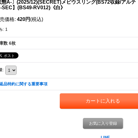
態A-〕(2025/12)(SECRET)メビウスリング(BS72収録/
-SEC】{BS49-RV012}《白》
売価格
:
420円
(税込)
み
:
1
庫数 6枚
量
:
返品特約に関する重要事項
お気に入り登録