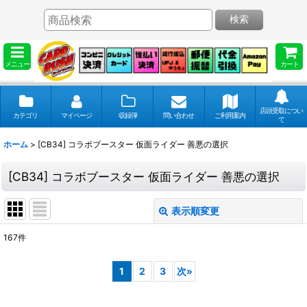
検索
メニュー
カート
店頭受取につい
カテゴリ
マイページ
収録弾
問い合わせ
ご利用案内
て
ホーム
>
[CB34] コラボブースター 仮面ライダー 善悪の選択
[CB34] コラボブースター 仮面ライダー 善悪の選択
表示順変更
閉じる
167
件
表示数
:
1
2
3
次
»
並び順
: