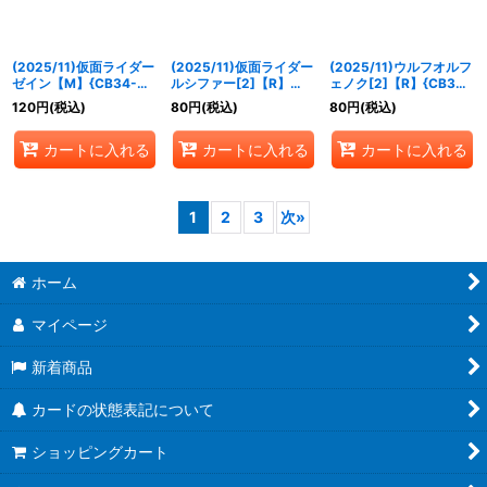
(2025/11)仮面ライダー
(2025/11)仮面ライダー
(2025/11)ウルフオルフ
ゼイン【M】{CB34-
ルシファー[2]【R】
ェノク[2]【R】{CB34-
025}《紫》
{CB34-026}《紫》
027}《多》
120
円
(税込)
80
円
(税込)
80
円
(税込)
カートに入れる
カートに入れる
カートに入れる
1
2
3
次
»
ホーム
マイページ
新着商品
カードの状態表記について
ショッピングカート