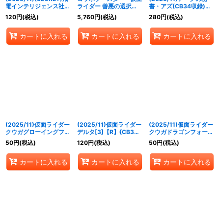
電インテリジェンス社長
ライダー 善悪の選択
書・アズ(CB34収録)
秘書・イズ【CP-SEC】
[CB34]』【-】{-}《未
【X】{CB17-X06}
120
円
(税込)
5,760
円
(税込)
280
円
(税込)
{CB34-CP07}《緑》
開封BOX》
《紫》
カートに入れる
カートに入れる
カートに入れる
(2025/11)仮面ライダー
(2025/11)仮面ライダー
(2025/11)仮面ライダー
クウガグローイングフォ
デルタ[3]【R】{CB34-
クウガドラゴンフォーム
ーム[3]【C】{CB34-
002}《赤》
[3]【C】{CB34-003}
50
円
(税込)
120
円
(税込)
50
円
(税込)
001}《赤》
《赤》
カートに入れる
カートに入れる
カートに入れる