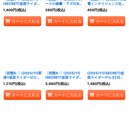
(SECRET)仮面ライダー
ークの秘書・アズ(CB34
電インテリジェンス社長
滅スティングスコーピオ
収録)【X】{CB17-X06}
秘書・イズ【CP】
1,400
円
(税込)
260
円
(税込)
450
円
(税込)
ン[3]【M-SEC】
《紫》
{CB34-CP07}《緑》
{CB34-039}《多》
カートに入れる
カートに入れる
カートに入れる
〔状態A-〕(2025/11)変
〔状態A-〕(2025/11)
(2025/11)(SECRET)仮
身!!仮面ライダーゼロワ
(SECRET)仮面ライダー
面ライダーデルタ[3]
ン【CP】{CB34-
ファイズ[4]【契約X-
【R-SEC】{CB34-
1,210
円
(税込)
3,680
円
(税込)
1,480
円
(税込)
CP06}《緑》
SEC】{CB34-CX01}
002}《赤》
《多》
カートに入れる
カートに入れる
カートに入れる