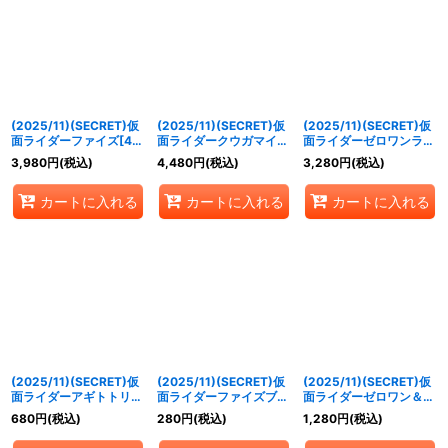
(2025/11)(SECRET)仮
(2025/11)(SECRET)仮
(2025/11)(SECRET)仮
面ライダーファイズ[4]
面ライダークウガマイテ
面ライダーゼロワンライ
【契約X-SEC】{CB34-
ィフォーム[4]【契約X-
ジングホッパー[4]【契
3,980
円
(税込)
4,480
円
(税込)
3,280
円
(税込)
CX01}《多》
SEC】{CB34-CX02}
約X-SEC】{CB34-
《赤》
CX03}《緑》
カートに入れる
カートに入れる
カートに入れる
(2025/11)(SECRET)仮
(2025/11)(SECRET)仮
(2025/11)(SECRET)仮
面ライダーアギトトリニ
面ライダーファイズブラ
面ライダーゼロワン＆ゼ
ティフォーム[2]【X-
スターフォーム[3]【X-
ロツー(イズ)【X-SEC】
680
円
(税込)
280
円
(税込)
1,280
円
(税込)
SEC】{CB34-X01}
SEC】{CB34-X02}
{CB34-X04}《緑》
《多》
《多》