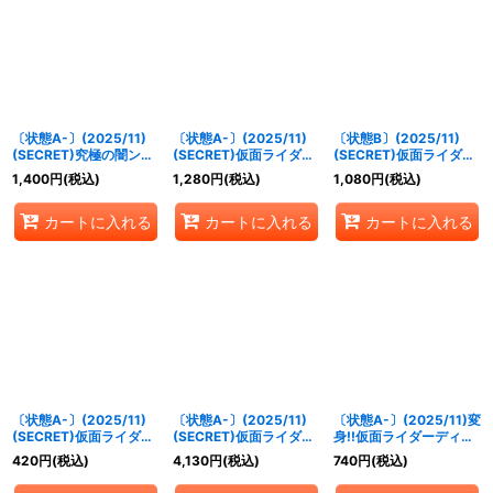
絞り込む
〔状態A-〕(2025/11)
〔状態A-〕(2025/11)
〔状態B〕(2025/11)
(SECRET)究極の闇ン・
(SECRET)仮面ライダー
(SECRET)仮面ライダー
ダグバ・ゼバ【M-
デルタ[3]【R-SEC】
デルタ[3]【R-SEC】
1,400
円
(税込)
1,280
円
(税込)
1,080
円
(税込)
SEC】{CB34-030}
{CB34-002}《赤》
{CB34-002}《赤》
《紫》
カートに入れる
カートに入れる
カートに入れる
〔状態A-〕(2025/11)
〔状態A-〕(2025/11)
〔状態A-〕(2025/11)変
(SECRET)仮面ライダー
(SECRET)仮面ライダー
身!!仮面ライダーディケ
ゼイン【M-SEC】
クウガマイティフォーム
イド【CP】{CB34-
420
円
(税込)
4,130
円
(税込)
740
円
(税込)
{CB34-025}《紫》
[4]【契約X-SEC】
CP02}《赤》
{CB34-CX02}《赤》