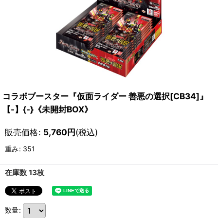
コラボブースター『仮面ライダー 善悪の選択[CB34]』
【-】{-}《未開封BOX》
販売価格
:
5,760
円
(税込)
重み
:
351
在庫数 13枚
数量
: