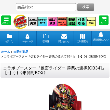
検索
メニュー
カート
店頭受取につい
カテゴリ
マイページ
収録弾
問い合わせ
ご利用案内
て
ホーム
>
未開封商品
>
コラボブースター『仮面ライダー 善悪の選択[CB34]』【-】{-}《未開封BOX》
コラボブースター『仮面ライダー 善悪の選択[CB34]』
【-】{-}《未開封BOX》