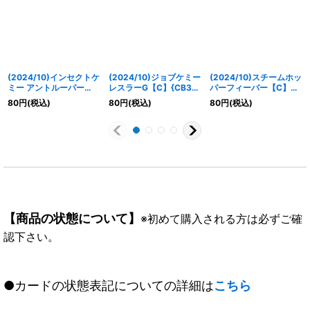
(2024/10)インセクトケ
(2024/10)ジョブケミー
(2024/10)スチームホッ
ミー アントルーパー
レスラーG【C】{CB30-
パーフィーバー【C】
【C】{CB30-059}
062}《青》
{CB30-075}《青》
80
円
(税込)
80
円
(税込)
80
円
(税込)
《緑》
【商品の状態について】
※初めて購入される方は必ずご確
認下さい。
●カードの状態表記についての詳細は
こちら