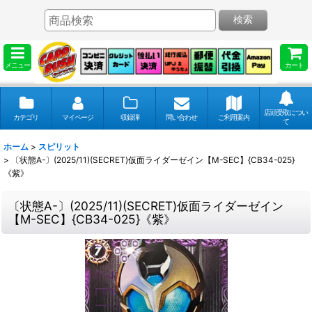
検索
メニュー
カート
店頭受取につい
カテゴリ
マイページ
収録弾
問い合わせ
ご利用案内
て
ホーム
>
スピリット
>
〔状態A-〕(2025/11)(SECRET)仮面ライダーゼイン【M-SEC】{CB34-025}
《紫》
〔状態A-〕(2025/11)(SECRET)仮面ライダーゼイン
【M-SEC】{CB34-025}《紫》