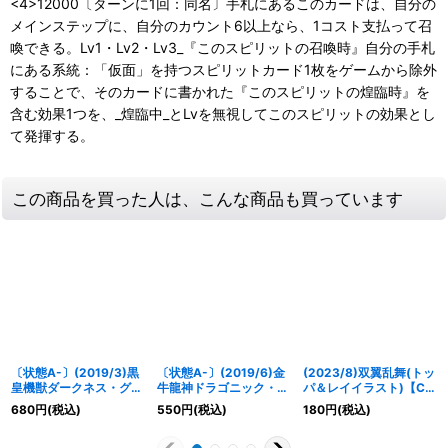
<4>12000〔ターンに1回：同名〕手札にあるこのカードは、自分の
メインステップに、自分のカウント6以上なら、1コスト支払って召
喚できる。Lv1・Lv2・Lv3_『このスピリットの召喚時』自分の手札
にある系統：「仮面」を持つスピリットカード1枚をゲームから除外
することで、そのカードに書かれた『このスピリットの煌臨時』を
含む効果1つを、_煌臨中_とLvを無視してこのスピリットの効果とし
て発揮する。
この商品を買った人は、こんな商品も買っています
〔状態A-〕(2019/3)黒
〔状態A-〕(2019/6)金
(2023/8)双翼乱舞(トッ
皇機獣ダークネス・グリ
牛龍神ドラゴニック・タ
パ＆レイイラスト)【C】
フォン(テキスト欄BSロ
ウラスX【10thX】
{SD06-013}《赤》
680
円
(税込)
550
円
(税込)
180
円
(税込)
ゴ/BS50収録)【X】
{BS49-10thX01}《赤》
{BS22-X04}《白》