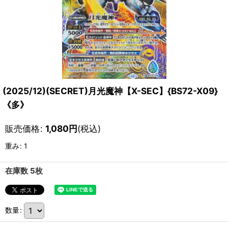
(2025/12)(SECRET)月光魔神【X-SEC】{BS72-X09}
《多》
販売価格
:
1,080
円
(税込)
重み
:
1
在庫数 5枚
数量
: