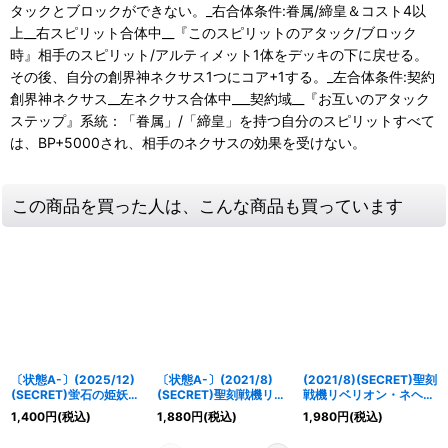
タックとブロックができない。_右合体条件:眷属/締皇＆コスト4以
上__右スピリット合体中__『このスピリットのアタック/ブロック
時』相手のスピリット/アルティメット1体をデッキの下に戻せる。
その後、自分の創界神ネクサス1つにコア+1する。_左合体条件:契約
創界神ネクサス__左ネクサス合体中___契約域__『お互いのアタック
ステップ』系統：「眷属」/「締皇」を持つ自分のスピリットすべて
は、BP+5000され、相手のネクサスの効果を受けない。
この商品を買った人は、こんな商品も買っています
〔状態A-〕(2025/12)
〔状態A-〕(2021/8)
(2021/8)(SECRET)聖刻
(SECRET)蛍石の姫妖精
(SECRET)聖刻戦機リベ
戦機リベリオン・ネヘジ
フローラ【X-SEC】
リオン・ネヘジェト
ェト(BSC38収録)【X-
1,400
円
(税込)
1,880
円
(税込)
1,980
円
(税込)
{BS74-X07}《黄》
(BSC38収録)【X-
SEC】{BS48-X04}
SEC】{BS48-X04}
《白》