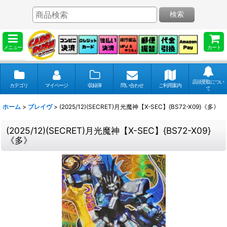
検索
メニュー
カート
店頭受取につい
カテゴリ
マイページ
収録弾
問い合わせ
ご利用案内
て
ホーム
>
ブレイヴ
>
(2025/12)(SECRET)月光魔神【X-SEC】{BS72-X09}《多》
(2025/12)(SECRET)月光魔神【X-SEC】{BS72-X09}
《多》