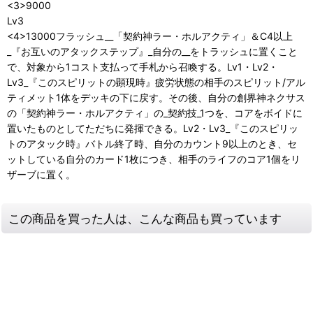
<3>9000
Lv3
<4>13000フラッシュ__「契約神ラー・ホルアクティ」＆C4以上
_『お互いのアタックステップ』_自分の__をトラッシュに置くこと
で、対象から1コスト支払って手札から召喚する。Lv1・Lv2・
Lv3_『このスピリットの顕現時』疲労状態の相手のスピリット/アル
ティメット1体をデッキの下に戻す。その後、自分の創界神ネクサス
の「契約神ラー・ホルアクティ」の_契約技_1つを、コアをボイドに
置いたものとしてただちに発揮できる。Lv2・Lv3_『このスピリッ
トのアタック時』バトル終了時、自分のカウント9以上のとき、セ
ットしている自分のカード1枚につき、相手のライフのコア1個をリ
ザーブに置く。
この商品を買った人は、こんな商品も買っています