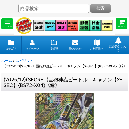
検索
メニュー
カート
店頭受取につい
カテゴリ
マイページ
収録弾
問い合わせ
ご利用案内
て
ホーム
>
スピリット
>
(2025/12)(SECRET)巨砲神蟲ビートル・キャノン【X-SEC】{BS72-X04}《緑》
(2025/12)(SECRET)巨砲神蟲ビートル・キャノン【X-
SEC】{BS72-X04}《緑》