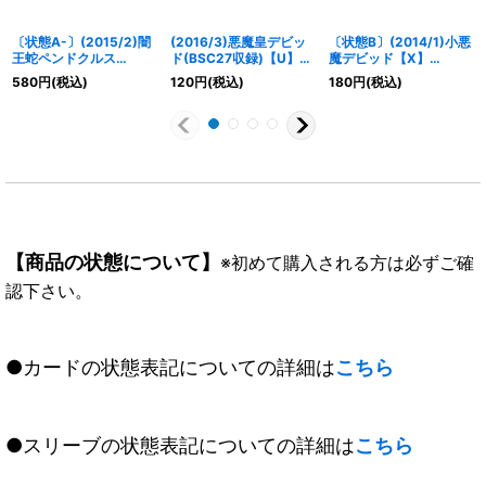
〔状態A-〕(2015/2)闇
(2016/3)悪魔皇デビッ
〔状態B〕(2014/1)小悪
王蛇ペンドクルス
ド(BSC27収録)【U】
魔デビッド【X】
(BSC20収録)【X】
{BS26-047}《紫》
{CP14-X04}《紫》
580
円
(税込)
120
円
(税込)
180
円
(税込)
{X13-02}《紫》
【商品の状態について】
※初めて購入される方は必ずご確
認下さい。
●カードの状態表記についての詳細は
こちら
●スリーブの状態表記についての詳細は
こちら