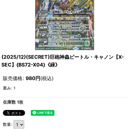
(2025/12)(SECRET)巨砲神蟲ビートル・キャノン【X-
SEC】{BS72-X04}《緑》
販売価格
:
980
円
(税込)
重み
:
1
在庫数 1枚
数量
: