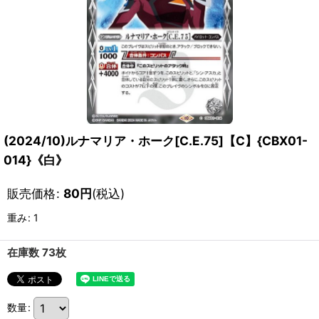
(2024/10)ルナマリア・ホーク[C.E.75]【C】{CBX01-
014}《白》
販売価格
:
80
円
(税込)
重み
:
1
在庫数 73枚
数量
: