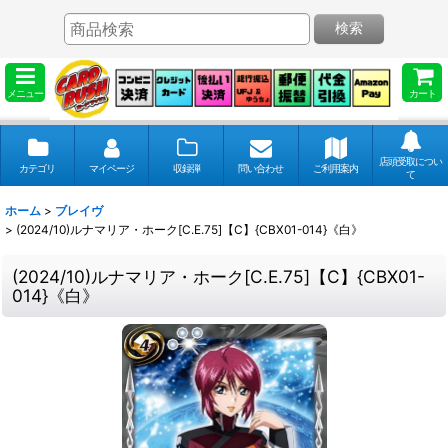
検索
メニュー
カート
店頭受取につい
カテゴリ
マイページ
収録弾
問い合わせ
ご利用案内
て
ホーム
>
ブレイヴ
>
(2024/10)ルナマリア・ホーク[C.E.75]【C】{CBX01-014}《白》
(2024/10)ルナマリア・ホーク[C.E.75]【C】{CBX01-
014}《白》