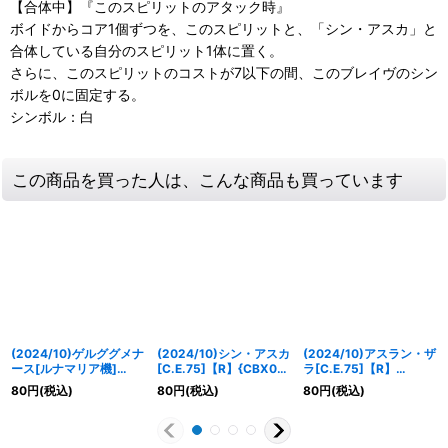
【合体中】『このスピリットのアタック時』
ボイドからコア1個ずつを、このスピリットと、「シン・アスカ」と
合体している自分のスピリット1体に置く。
さらに、このスピリットのコストが7以下の間、このブレイヴのシン
ボルを0に固定する。
シンボル：白
この商品を買った人は、こんな商品も買っています
(2024/10)ゲルググメナ
(2024/10)シン・アスカ
(2024/10)アスラン・ザ
ース[ルナマリア機]
[C.E.75]【R】{CBX01-
ラ[C.E.75]【R】
【C】{CBX01-002}
016}《白》
{CBX01-017}《白》
80
円
(税込)
80
円
(税込)
80
円
(税込)
《白》