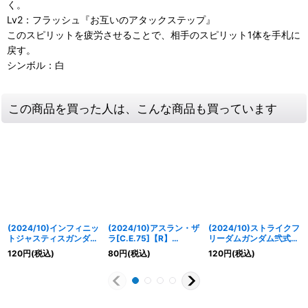
く。
Lv2：フラッシュ『お互いのアタックステップ』
このスピリットを疲労させることで、相手のスピリット1体を手札に
戻す。
シンボル：白
この商品を買った人は、こんな商品も買っています
(2024/10)インフィニッ
(2024/10)アスラン・ザ
(2024/10)ストライクフ
トジャスティスガンダム
ラ[C.E.75]【R】
リーダムガンダム弐式
弐式【X】{CBX01-
{CBX01-017}《白》
【M】{CBX01-010}
120
円
(税込)
80
円
(税込)
120
円
(税込)
X02}《白》
《白》