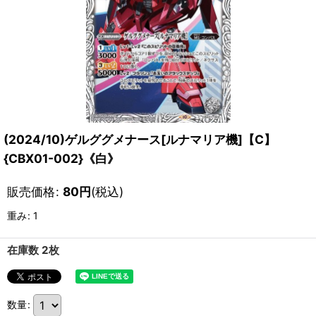
(2024/10)ゲルググメナース[ルナマリア機]【C】
{CBX01-002}《白》
販売価格
:
80
円
(税込)
重み
:
1
在庫数 2枚
数量
: