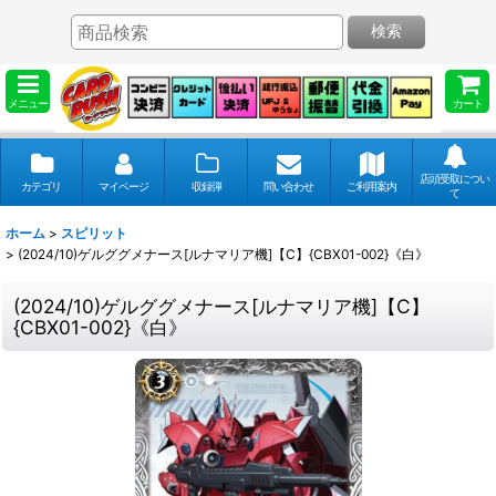
検索
メニュー
カート
店頭受取につい
カテゴリ
マイページ
収録弾
問い合わせ
ご利用案内
て
ホーム
>
スピリット
>
(2024/10)ゲルググメナース[ルナマリア機]【C】{CBX01-002}《白》
(2024/10)ゲルググメナース[ルナマリア機]【C】
{CBX01-002}《白》