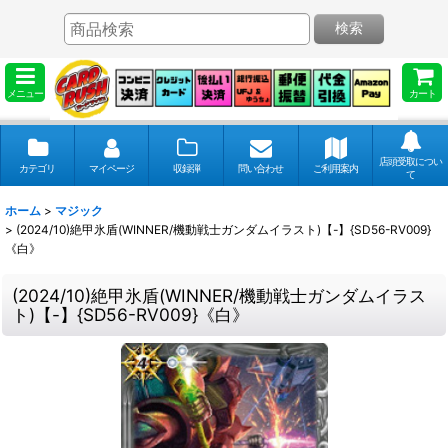
検索
メニュー
カート
店頭受取につい
カテゴリ
マイページ
収録弾
問い合わせ
ご利用案内
て
ホーム
>
マジック
>
(2024/10)絶甲氷盾(WINNER/機動戦士ガンダムイラスト)【-】{SD56-RV009}
《白》
(2024/10)絶甲氷盾(WINNER/機動戦士ガンダムイラス
ト)【-】{SD56-RV009}《白》