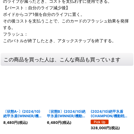
のライフが減ったとき、コストを支払わずに使用できる。
【バースト：自分のライフ減少後】
ボイドからコア1個を自分のライフに置く。
その後コストを支払うことで、このカードのフラッシュ効果を発揮
する。
フラッシュ：
このバトルが終了したとき、アタックステップを終了する。
この商品を買った人は、こんな商品も買っています
〔状態A-〕(2024/10)
〔状態B〕(2024/10)絶
(2024/10)絶甲氷盾
絶甲氷盾(WINNER/機動
甲氷盾(WINNER/機動戦
(CHAMPION/機動戦士
戦士ガンダムイラスト)
士ガンダムイラスト)
ガンダムイラスト)【-】
8,480
円
(税込)
6,480
円
(税込)
【-】{SD56-RV009}
【-】{SD56-RV009}
{SD56-RV009}《白》
328,000
円
(税込)
《白》
《白》