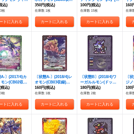
ード【C】{CB1
税込)
【M】{CB02-059}
350円
(税込)
B05-024}《緑》
100円
(税込)
ャス
160
7}《多》
《多》
1-0
3枚
在庫数 1枚
在庫数 15枚
在庫数
-〕(2017/4)カ
〔状態A-〕(2018/4)レ
〔状態B〕(2018/4)ワ
〔状態
モン(CB02収録)
オモン(CB03収録)
ーガルルモン(ドット
ジノ
CB02-024}
(税込)
【M】{CB02-006}
160円
(税込)
絵/CB03収録)【R-SE
180円
(税込)
049
100
》
《赤》
C】{CB02-017}《紫》
3枚
在庫数 1枚
在庫数 2枚
在庫数