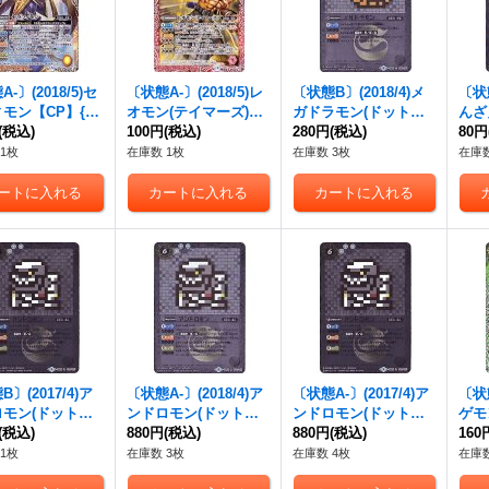
-〕(2018/5)セ
〔状態A-〕(2018/5)レ
〔状態B〕(2018/4)メ
〔状態
モン【CP】{S
オモン(テイマーズ)
ガドラモン(ドット絵/
んざ
CP04}《黄》
(税込)
【R】{CB07-002}
100円
(税込)
CB03収録)【C-SEC】
280円
(税込)
CB0
80円
《赤》
{CB02-032}《白》
{CB
1枚
在庫数 1枚
在庫数 3枚
在庫数
〕(2017/4)ア
〔状態A-〕(2018/4)ア
〔状態A-〕(2017/4)ア
〔状態
モン(ドット絵/
ンドロモン(ドット絵/
ンドロモン(ドット絵/
ゲモ
2収録)【R-SEC】
(税込)
CB03収録)【R-SEC】
880円
(税込)
CB02収録)【R-SEC】
880円
(税込)
【C】
160
2-033}《白》
{CB02-033}《白》
{CB02-033}《白》
《緑
1枚
在庫数 3枚
在庫数 4枚
在庫数