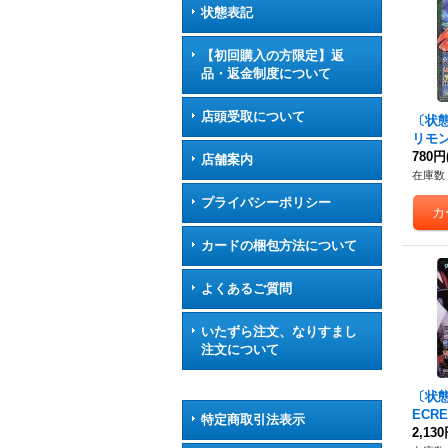
状態表記
【初回購入の方限定】返
品・返金制度について
店頭受取について
〔状態A
リモン
CB0
780円
店舗案内
2-X0
在庫数 
プライバシーポリシー
カードの梱包方法について
よくあるご質問
いたずら注文、なりすまし
注文について
〔状態A
ECR
特定商取引法表示
ドラ
2,13