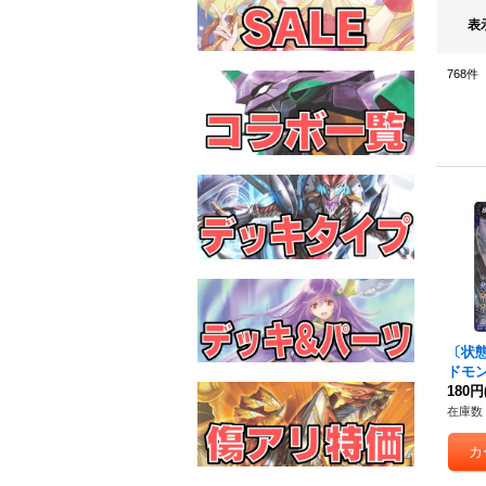
表
768
件
〔状態B
ドモン
【X】{
180円
《青
在庫数 