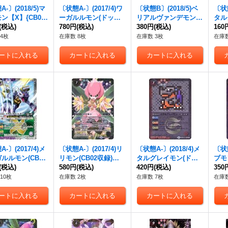
-〕(2018/5)マ
〔状態A-〕(2017/4)ワ
〔状態B〕(2018/5)ベ
〔状態
ン【X】{CB05-
ーガルルモン(ドット
リアルヴァンデモン
タル
}《多》
(税込)
絵/CB02収録)【R-SE
780円
(税込)
【M】{CB05-017}
380円
(税込)
【R】
160
C】{CB02-017}《紫》
《紫》
《赤
4枚
在庫数 8枚
在庫数 3枚
在庫数
-〕(2017/4)メ
〔状態A-〕(2017/4)リ
〔状態A-〕(2018/4)メ
〔状態
ルルモン(CB02
リモン(CB02収録)
タルグレイモン(ドッ
ブモ
X】{CB02-X0
(税込)
【X】{CB02-X05}
580円
(税込)
ト絵/CB03収録)【R-S
420円
(税込)
CB0
350
多》
《緑》
EC】{CB02-009}
{CB
10枚
在庫数 2枚
在庫数 7枚
在庫数
《多》