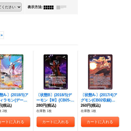
表示方法
:
»
A-〕(2018/5)ア
〔状態B〕(2018/5)デ
〔状態A-〕(2017/4)ア
ィラモン(デーヴ
ーモン【M】{CB05-01
グモン(CB02収録)
M】{CB07-039}
円
(税込)
6}《紫》
280円
(税込)
【R】{CB02-001}
260円
(税込)
》
《赤》
 2枚
在庫数 1枚
在庫数 1枚