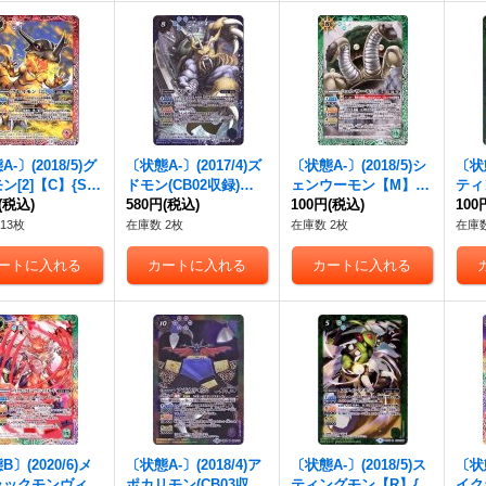
-〕(2018/5)グ
〔状態A-〕(2017/4)ズ
〔状態A-〕(2018/5)シ
〔状態
ン[2]【C】{SD
ドモン(CB02収録)
ェンウーモン【M】{C
ティ
02}《赤》
(税込)
【X】{CB02-X08}
580円
(税込)
B07-020}《緑》
100円
(税込)
録)【
100
《青》
《緑
13枚
在庫数 2枚
在庫数 2枚
在庫数
〕(2020/6)メ
〔状態A-〕(2018/4)ア
〔状態A-〕(2018/5)ス
〔状態
ラックモンヴィシ
ポカリモン(CB03収録)
ティングモン【R】{C
イク