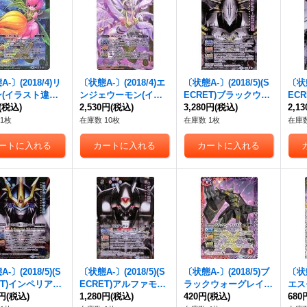
-〕(2018/4)リ
〔状態A-〕(2018/4)エ
〔状態A-〕(2018/5)(S
〔状態
(イラスト違い/
ンジェウーモン(イラ
ECRET)ブラックウォ
EC
3収録)【X】{CB0
(税込)
スト違い/CB03収録)
2,530円
(税込)
ーグレイモン【X-SE
3,280円
(税込)
【X-
2,1
5}《緑》
【X】{CB02-X06}
C】{CB05-X01}《多》
2}
1枚
在庫数 10枚
在庫数 1枚
在庫数
《黄》
-〕(2018/5)(S
〔状態A-〕(2018/5)(S
〔状態A-〕(2018/5)ブ
〔状態
ET)インペリアル
ECRET)アルファモン
ラックウォーグレイモ
エス
モンファイターモ
0円
(税込)
【X-SEC】{CB05-X0
1,280円
(税込)
ン【X】{CB05-X01}
420円
(税込)
X0
680