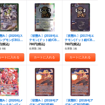
A-〕(2020/6)ス
〔状態A-〕(2018/4)エ
〔状態A-〕(2017/4)エ
ングモン(CB11収
テモン(ドット絵/CB03
テモン(ドット絵/CB02
R】{CB05-024}
円
(税込)
収録)【C-SEC】{CB0
780円
(税込)
収録)【C-SEC】{CB0
780円
(税込)
》
2-058}《多》
2-058}《多》
 6枚
在庫数 2枚
在庫数 1枚
A-〕(2020/6)メ
〔状態A-〕(2018/4)ア
〔状態B〕(2018/4)ア
ラックモンヴィシ
グモン(CB03収録)
グモン(CB03収録)