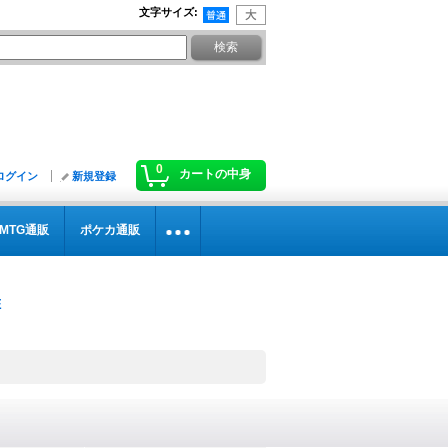
文字サイズ
:
0
カートの中身
ログイン
新規登録
MTG通販
ポケカ通販