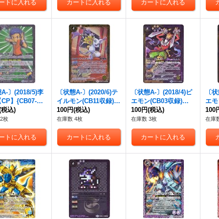
-〕(2018/5)李
〔状態A-〕(2020/6)テ
〔状態A-〕(2018/4)ピ
〔状態
CP】{CB07-CP
イルモン(CB11収録)
エモン(CB03収録)
エモ
《白》
(税込)
【R】{CB02-039}
100円
(税込)
【M】{CB02-043}
100円
(税込)
【M】
100
《黄》
《多》
《多
2枚
在庫数 4枚
在庫数 3枚
在庫数