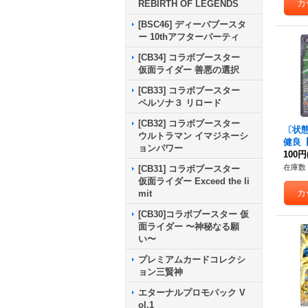
REBIRTH OF LEGENDS
[BSC46] ディーバブースタ
ー 10thアフターパーティ
[CB34] コラボブースター
仮面ライダー 善悪の選択
[CB33] コラボブースター
ペルソナ３ リロード
[CB32] コラボブースター
〔状態A
ウルトラマン イマジネーシ
健良【
ョンパワー
02}
100円
在庫数 
[CB31] コラボブースター
仮面ライダー Exceed the li
mit
[CB30]コラボブースター 仮
面ライダー 〜神秘なる願
い〜
プレミアムカードコレクシ
ョン三賢神
エターナルプロモパック V
ol.1