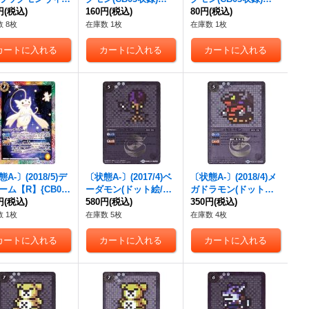
モード【C】{CB1
円
(税込)
【R】{CB02-001}
160円
(税込)
【R】{CB02-001}
80円
(税込)
17}《多》
《赤》
《赤》
 8枚
在庫数 1枚
在庫数 1枚
A-〕(2018/5)デ
〔状態A-〕(2017/4)ベ
〔状態A-〕(2018/4)メ
ーム【R】{CB07-
ーダモン(ドット絵/CB
ガドラモン(ドット絵/
}《多》
円
(税込)
02収録)【C-SEC】{C
580円
(税込)
CB03収録)【C-SEC】
350円
(税込)
B02-031}《白》
{CB02-032}《白》
 1枚
在庫数 5枚
在庫数 4枚