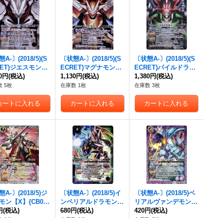
A-〕(2018/5)(S
〔状態A-〕(2018/5)(S
〔状態A-〕(2018/5)(S
RET)ジエスモン
ECRET)マグナモン
ECRET)パイルドラモ
SEC】{CB05-X0
30円
(税込)
【X-SEC】{CB05-X0
1,130円
(税込)
ン【X-SEC】{CB05-X
1,380円
(税込)
《白》
3}《多》
04}《多》
 5枚
在庫数 1枚
在庫数 3枚
A-〕(2018/5)ジ
〔状態A-〕(2018/5)イ
〔状態A-〕(2018/5)ベ
モン【X】{CB05-
ンペリアルドラモンフ
リアルヴァンデモン
2}《白》
円
(税込)
ァイターモード【X】
680円
(税込)
【M】{CB05-017}
420円
(税込)