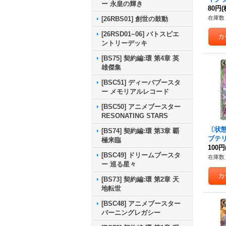
ー 永皇の輝き
ャスモ
80円
(
1-01
在庫数 
[26RBS01] 創世の鼓動
[26RSD01~06] バトスピエ
ントリーデッキ
[BS75] 契約編:環 第4章 英
雄傑集
[BSC51] ディーバブースタ
ー メモリアルレコード
[BSC50] アニメブースター
RESONATING STARS
〔状態A
[BS74] 契約編:環 第3章 覇
ブテリ
極来臨
【C】{
100円
[BSC49] ドリームブースタ
《緑
在庫数 
ー 巡る星々
[BS73] 契約編:環 第2章 天
地転世
[BSC48] アニメブースター
バーニングレガシー