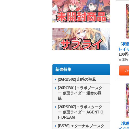
〔状態A
レイモ
45-0
100円
在庫数 
新弾特集
[26RBS02] 幻惑の翔風
[26RCB01]コラボブースタ
ー 仮面ライダー 運命の戦
線
[26RSD07]コラボスタータ
ー 仮面ライダー AGENT O
F DREAM
〔状態B
[BS76] エターナルブースタ
イク