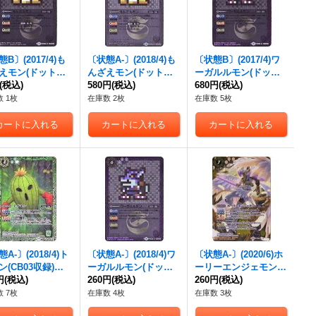
B〕(2017/4)も
〔状態A-〕(2018/4)も
〔状態B〕(2017/4)ワ
えモン(ドット絵/
んざえモン(ドット絵/
ーガルルモン(ドット
2収録)【C-SEC】
(税込)
CB03収録)【C-SEC】
580円
(税込)
絵/CB02収録)【R-SE
680円
(税込)
02-034}《白》
{CB02-034}《白》
C】{CB02-017}《紫》
 1枚
在庫数 2枚
在庫数 5枚
A-〕(2018/4)ト
〔状態A-〕(2018/4)ワ
〔状態A-〕(2020/6)ホ
ン(CB03収録)
ーガルルモン(ドット
ーリーエンジェモン(C
{CB02-023}
円
(税込)
絵/CB03収録)【R-SE
260円
(税込)
B11収録)【X】{CB02-
260円
(税込)
》
C】{CB02-017}《紫》
X07}《黄》
 7枚
在庫数 4枚
在庫数 3枚