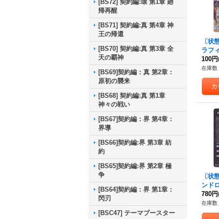
[BS72] 契約編:環 第1章 廻
帰再醒
[BS71] 契約編:真 第4章 神
王の帰還
〔状態A
[BS70] 契約編:真 第3章 全
ラフィ
天の覇神
D45-
100円
在庫数 
[BS69]契約編：真 第2章：
原初の襲来
[BS68] 契約編:真 第1章
神々の戦い
[BS67]契約編：界 第4章：
界導
[BS66]契約編:界 第3章 紡
約
[BS65]契約編:界 第2章 極
争
〔状態B
ンドロ
[BS64]契約編：界 第1章：
CB0
780円
閃刃
{CB0
在庫数 
[BSC47] テーマブースター