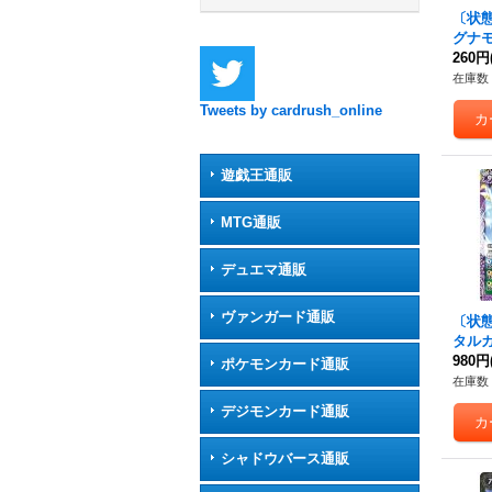
〔状態A
グナモ
X03
260円
在庫数 
Tweets by cardrush_online
遊戯王通販
MTG通販
デュエマ通販
ヴァンガード通販
〔状態A
タルガ
収録)【
980円
ポケモンカード通販
3}《
在庫数 
デジモンカード通販
シャドウバース通販