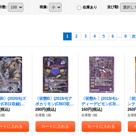
示数
:
画像
:
並び順
:
在庫あり
1
2
3
4
5
6
...
8
次
〕(2020/6)ズ
〔状態B〕(2018/4)ア
〔状態A-〕(2018/4)レ
〔状態
(CB11収録)
ポカリモン(CB03収録)
ディーデビモン(CB03
ンテ
CB02-X08}
(税込)
【M】{CB02-059}
280円
(税込)
収録)【C】{CB02-01
160円
(税込)
ァ)【
260
》
《多》
6}《紫》
《多
2枚
在庫数 1枚
在庫数 2枚
在庫数