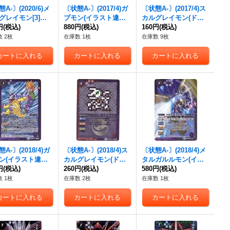
A-〕(2020/6)メ
〔状態A-〕(2017/4)ガ
〔状態A-〕(2017/4)ス
グレイモン[3]
ブモン(イラスト違い/
カルグレイモン(ドッ
{CB11-004}
円
(税込)
CB02収録)【R-SEC】
880円
(税込)
ト絵/CB02収録)【C-S
160円
(税込)
》
{CB02-011}《紫》
EC】{CB02-008}
 2枚
在庫数 1枚
在庫数 9枚
《多》
A-〕(2018/4)ガ
〔状態A-〕(2018/4)ス
〔状態A-〕(2018/4)メ
ン(イラスト違い/
カルグレイモン(ドッ
タルガルルモン(イラ
3収録)【R-SEC】
円
(税込)
ト絵/CB03収録)【C-S
260円
(税込)
スト違い/CB03収録)
580円
(税込)
02-011}《紫》
EC】{CB02-008}
【X】{CB02-X03}
 1枚
在庫数 2枚
在庫数 1枚
《多》
《多》