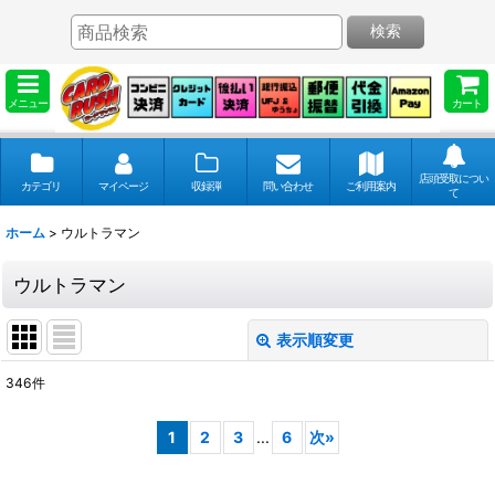
検索
メニュー
カート
店頭受取につい
カテゴリ
マイページ
収録弾
問い合わせ
ご利用案内
て
ホーム
>
ウルトラマン
ウルトラマン
表示順変更
閉じる
346
件
表示数
:
1
2
3
...
6
次
»
並び順
: