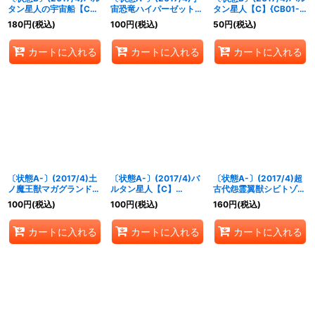
タン星人の宇宙船【C】
宙恐竜ハイパーゼットン
タン星人【C】{CB01-
{CB01-054}《多》
(ギガント)【R】{CB01-
026}《多》
180
円
(税込)
100
円
(税込)
50
円
(税込)
007}《赤》
カートに入れる
カートに入れる
カートに入れる
〔状態A-〕(2017/4)土
〔状態A-〕(2017/4)バ
〔状態A-〕(2017/4)超
ノ魔王獣マガグランドキ
ルタン星人【C】
古代怨霊翼獣シビトゾイ
ング【R】{CB01-009}
{CB01-026}《多》
ガー【C】{CB01-032}
100
円
(税込)
100
円
(税込)
160
円
(税込)
《赤》
《青》
カートに入れる
カートに入れる
カートに入れる