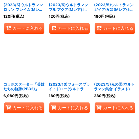
(2023/5)ウルトラマン
(2023/5)ウルトラマン
(2023/5)ウルトラマン
ロッソ フレイム(Mレア
ブル アクア(Mレア仕
ガイア(V2)(Mレア仕
仕様/PB32収録)【X】
様/PB32収録)【X】
様/PB32収録)【X】
120
円
(税込)
120
円
(税込)
180
円
(税込)
{PB18-U03}《青》
{PB18-U02}《青》
{PB18-U01}《青》
カートに入れる
カートに入れる
カートに入れる
コラボスターター『英雄
(2023/10)フォースブラ
(2023/5)光の国(ウルト
たちの軌跡(PB32)』
イトドロー(ウルトラマ
ラマン集合 イラスト)
【-】{-}《サプライ》
ンギンガ イラスト)
【R】{CB01-056}
6,980
円
(税込)
180
円
(税込)
280
円
(税込)
【C】{SD55-013}
《青》
《赤》
カートに入れる
カートに入れる
カートに入れる