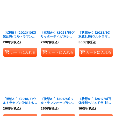
絞り込む
〔状態B〕(2023/10)双
〔状態A-〕(2023/5)グ
〔状態A-〕(2023/10)
翼乱舞(ウルトラマンブ
リッターティガ(Mレア
双翼乱舞(ウルトラマン
レーザーイラスト)【-】
仕様/PB32収録)【X】
ブレーザーイラスト)
280
円
(税込)
260
円
(税込)
350
円
(税込)
{SD06-013}《赤》
{PB18-U06}《青》
【-】{SD06-013}
《赤》
カートに入れる
カートに入れる
カートに入れる
〔状態A-〕(2018/5)ウ
〔状態A-〕(2017/4)ウ
〔状態A-〕(2017/4)百
ルトラセブン(PB18-U収
ルトラマンオーブサンダ
体怪獣ベリュドラ【R】
録)【R】{CB01-042}
ーブレスター【R】
{CB01-024}《紫》
260
円
(税込)
260
円
(税込)
160
円
(税込)
《青》
{CB01-049}《多》