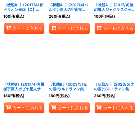
〔状態A-〕(2017/4)ゼ
〔状態A-〕(2017/4)バ
〔状態A-〕(2017/4)無
ペリオン光線【C】
ルタン星人の宇宙船
幻魔人ジャグラスジャグ
{CB01-061}《青》
【C】{CB01-054}
ラー(魔人態)【M】
100
円
(税込)
260
円
(税込)
100
円
(税込)
《多》
{CB01-014}《多》
カートに入れる
カートに入れる
カートに入れる
〔状態B〕(2017/4)奇機
〔状態B〕(2023/5)光
〔状態A-〕(2023/5)光
械宇宙人ガピヤ星人サデ
の国(ウルトラマン集合
の国(ウルトラマン集合
ス【R】{CB01-028}
イラスト)【R】{CB01-
イラスト)【R】{CB01-
180
円
(税込)
180
円
(税込)
260
円
(税込)
《多》
056}《青》
056}《青》
カートに入れる
カートに入れる
カートに入れる