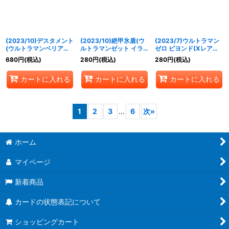
(2023/10)デスタメント
(2023/10)絶甲氷盾(ウ
(2023/7)ウルトラマン
(ウルトラマンベリアル
ルトラマンゼット イラ
ゼロ ビヨンド(Xレア仕
イラスト)【C】{BS52-
スト)【C】{SD56-
様/PB32収録)【CP】
680
円
(税込)
280
円
(税込)
280
円
(税込)
069}《紫》
RV009}《白》
{PB08-CP03}《青》
カートに入れる
カートに入れる
カートに入れる
1
2
3
...
6
次
»
ホーム
マイページ
新着商品
カードの状態表記について
ショッピングカート