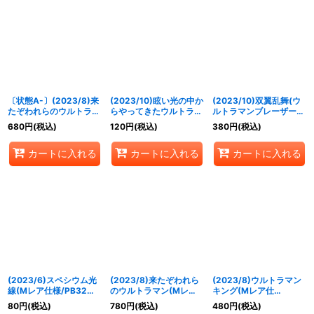
〔状態A-〕(2023/8)来
(2023/10)眩い光の中か
(2023/10)双翼乱舞(ウ
たぞわれらのウルトラマ
らやってきたウルトラマ
ルトラマンブレーザーイ
ン(Mレア仕様/PB32収
ン【P】{P23-03}
ラスト)【-】{SD06-
680
円
(税込)
120
円
(税込)
380
円
(税込)
録)【X】{LM19-U07}
《多》
013}《赤》
《青》
カートに入れる
カートに入れる
カートに入れる
(2023/6)スペシウム光
(2023/8)来たぞわれら
(2023/8)ウルトラマン
線(Mレア仕様/PB32収
のウルトラマン(Mレア
キング(Mレア仕
録)【LM】{LM19-U08}
仕様/PB32収録)【X】
様/PB32収録)【XX】
80
円
(税込)
780
円
(税込)
480
円
(税込)
《青》
{LM19-U07}《青》
{CB18-XX01}《青》