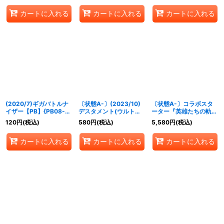
《紫》
カートに入れる
カートに入れる
カートに入れる
(2020/7)ギガバトルナ
〔状態A-〕(2023/10)
〔状態A-〕コラボスタ
イザー【PB】{PB08-
デスタメント(ウルトラ
ーター『英雄たちの軌跡
013}《多》
マンベリアル イラスト)
(PB32)』【-】{-}《サ
120
円
(税込)
580
円
(税込)
5,580
円
(税込)
【C】{BS52-069}
プライ》
《紫》
カートに入れる
カートに入れる
カートに入れる