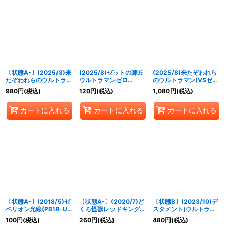
〔状態A-〕(2025/8)来
(2025/8)ゼットの師匠
(2025/8)来たぞわれら
たぞわれらのウルトラマ
ウルトラマンゼロ
のウルトラマン(VSゼッ
ン(VSゼットンイラス
(ULTRAMANCARDGA
トンイラスト)【LM】
980
円
(税込)
120
円
(税込)
1,080
円
(税込)
ト)【LM】{LM19-U07}
MEロゴ入)【M】
{LM19-U07}《青》
《青》
{CB18-057}《白》
カートに入れる
カートに入れる
カートに入れる
〔状態A-〕(2018/5)ゼ
〔状態A-〕(2020/7)ど
〔状態B〕(2023/10)デ
ペリオン光線(PB18-U収
くろ怪獣レッドキング
スタメント(ウルトラマ
録)【C】{CB01-061}
[2]【PB】{PB08-003}
ンベリアル イラスト)
100
円
(税込)
260
円
(税込)
480
円
(税込)
《青》
《多》
【C】{BS52-069}