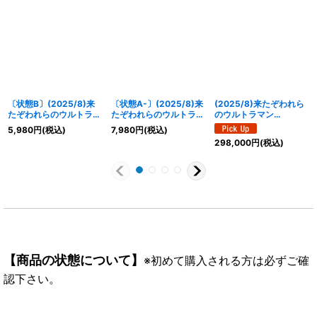
〔状態B〕(2025/8)来
〔状態A-〕(2025/8)来
(2025/8)来たぞわれら
たぞわれらのウルトラマ
たぞわれらのウルトラマ
のウルトラマン
ン(WINNER/ウルトラマ
ン(WINNER/ウルトラマ
(CHAMPION/ウルトラ
5,980
円
(税込)
7,980
円
(税込)
ンカップ/VSゼットンイ
ンカップ/VSゼットンイ
マンカップ/VSゼットン
298,000
円
(税込)
ラスト)【LM】{LM19-
ラスト)【LM】{LM19-
イラスト)【LM】
U07}《青》
U07}《青》
{LM19-U07}《青》
【商品の状態について】
※初めて購入される方は必ずご確
認下さい。