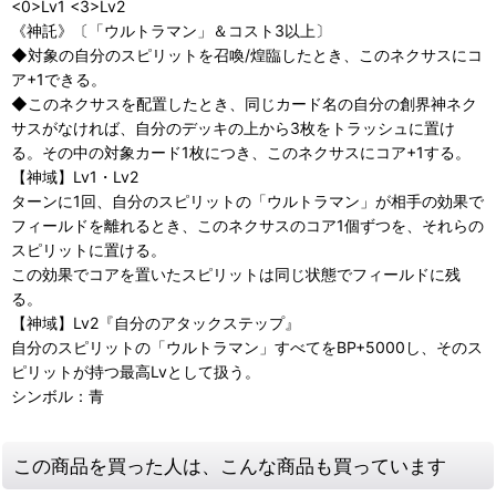
<0>Lv1 <3>Lv2
《神託》〔「ウルトラマン」＆コスト3以上〕
◆対象の自分のスピリットを召喚/煌臨したとき、このネクサスにコ
ア+1できる。
◆このネクサスを配置したとき、同じカード名の自分の創界神ネク
サスがなければ、自分のデッキの上から3枚をトラッシュに置け
る。その中の対象カード1枚につき、このネクサスにコア+1する。
【神域】Lv1・Lv2
ターンに1回、自分のスピリットの「ウルトラマン」が相手の効果で
フィールドを離れるとき、このネクサスのコア1個ずつを、それらの
スピリットに置ける。
この効果でコアを置いたスピリットは同じ状態でフィールドに残
る。
【神域】Lv2『自分のアタックステップ』
自分のスピリットの「ウルトラマン」すべてをBP+5000し、そのス
ピリットが持つ最高Lvとして扱う。
シンボル：青
この商品を買った人は、こんな商品も買っています