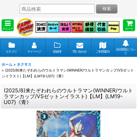
検索
メニュー
カート
店頭受取につい
カテゴリ
マイページ
収録弾
問い合わせ
ご利用案内
て
ホーム
>
ネクサス
>
(2025/8)来たぞわれらのウルトラマン(WINNER/ウルトラマンカップ/VSゼット
ンイラスト)【LM】{LM19-U07}《青》
(2025/8)来たぞわれらのウルトラマン(WINNER/ウルト
ラマンカップ/VSゼットンイラスト)【LM】{LM19-
U07}《青》