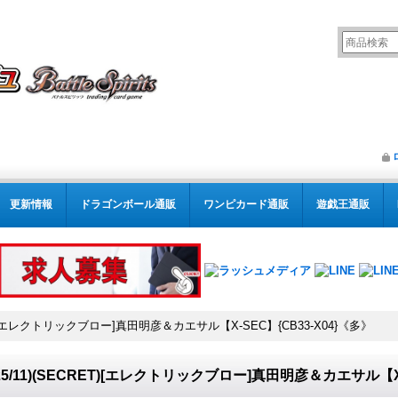
更新情報
ドラゴンボール通販
ワンピカード通販
遊戯王通販
RET)[エレクトリックブロー]真田明彦＆カエサル【X-SEC】{CB33-X04}《多》
025/11)(SECRET)[エレクトリックブロー]真田明彦＆カエサル【X-