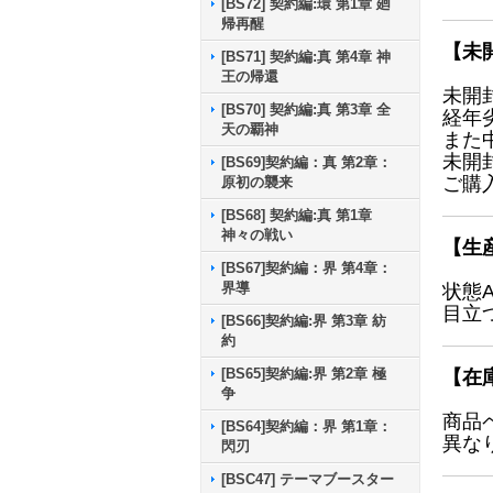
[BS72] 契約編:環 第1章 廻
帰再醒
【未
[BS71] 契約編:真 第4章 神
王の帰還
未開
[BS70] 契約編:真 第3章 全
経年
天の覇神
また
未開
[BS69]契約編：真 第2章：
ご購
原初の襲来
[BS68] 契約編:真 第1章
神々の戦い
【生
[BS67]契約編：界 第4章：
界導
状態
目立
[BS66]契約編:界 第3章 紡
約
[BS65]契約編:界 第2章 極
【在
争
商品
[BS64]契約編：界 第1章：
異な
閃刃
[BSC47] テーマブースター