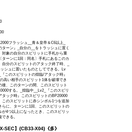
0
00
+12000フラッシュ__青＆皇帝＆C6以上_
のターン』_自分の__をトラッシュに置く
、対象の自分のスピリットに手札から重
〔ターンに1回：同名〕手札にあるこのカ
、自分のスピリットのアタック終了時、_
ラッシュに置いたものとしてできる。Lv
v2_『このスピリットの煌臨/アタック時』
Pの高い相手のスピリット1体を破壊でき
の後、このターンの間、このスピリット
10000する。_煌臨中__Lv2_『このスピリ
アタック時』このスピリットのBP20000
、このスピリットに赤シンボル1つを追加
さらに、ターンに1回、このスピリットの
ルが4つ以上になったとき、このスピリッ
復できる。
-SEC】{CB33-X04}《多》