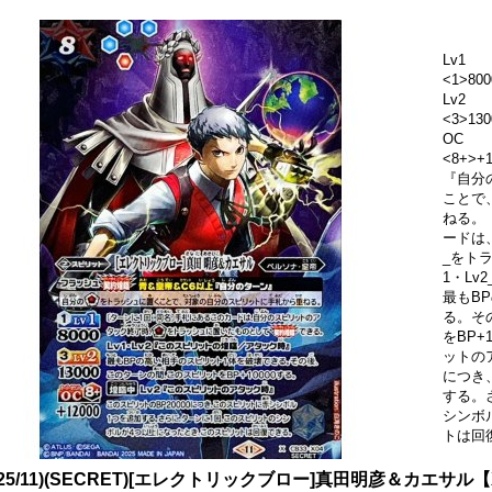
Lv1
<1>800
Lv2
<3>130
OC
<8+>
『自分
ことで
ねる。
ードは
_をト
1・L
最もB
る。そ
をBP+
ットの
につき
する。
シンボ
トは回
025/11)(SECRET)[エレクトリックブロー]真田明彦＆カエサル【X