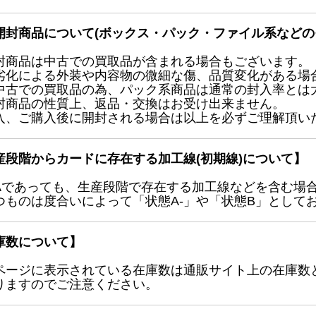
開封商品について(ボックス・パック・ファイル系などの
封商品は中古での買取品が含まれる場合もございます。
劣化による外装や内容物の微細な傷、品質変化がある場
中古での買取品の為、パック系商品は通常の封入率とは
封商品の性質上、返品・交換はお受け出来ません。
入、ご購入後に開封される場合は以上を必ずご理解頂い
産段階からカードに存在する加工線(初期線)について】
Aであっても、生産段階で存在する加工線などを含む場
つものは度合いによって「状態A-」や「状態B」として
庫数について】
ページに表示されている在庫数は通販サイト上の在庫数
りますのでご注意ください。