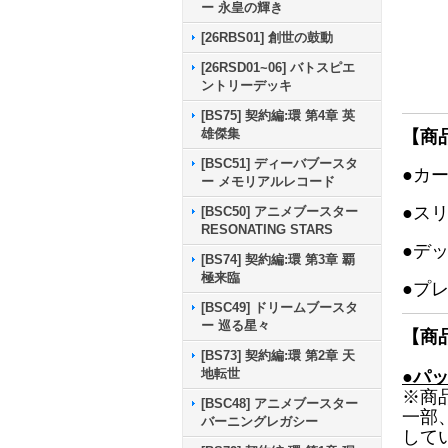
ー 永皇の輝き
[26RBS01] 創世の鼓動
[26RSD01~06] バトスピエ
ントリーデッキ
[BS75] 契約編:環 第4章 英
雄傑集
【商
[BSC51] ディーバブースタ
●カ
ー メモリアルレコード
●ス
[BSC50] アニメブースター
RESONATING STARS
●デ
[BS74] 契約編:環 第3章 覇
極来臨
●プ
[BSC49] ドリームブースタ
ー 巡る星々
【商
[BS73] 契約編:環 第2章 天
地転世
●パ
※商
[BSC48] アニメブースター
一部
バーニングレガシー
して