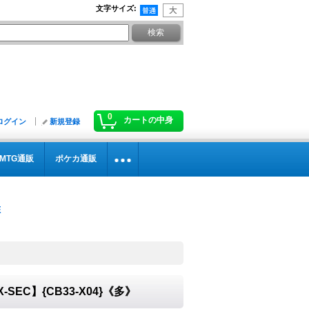
文字サイズ
:
0
カートの中身
ログイン
新規登録
MTG通販
ポケカ通販
SEC】{CB33-X04}《多》