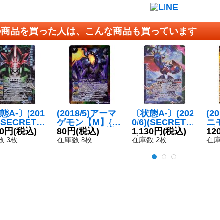
の商品を買った人は、こんな商品も買っています
態A-〕(201
(2018/5)アーマ
〔状態A-〕(202
(2
)(SECRET)
ゲモン【M】{C
0/6)(SECRET)
ニ
ルドラモン
80円
(税込)
B05-054}《多》
80円
(税込)
インペリアルド
1,130円
(税込)
ダ
12
-SEC】{CB
ラモンファイタ
【P
 3枚
在庫数 8枚
在庫数 2枚
在庫
X04}《多》
ーモード[2]【X-
《
SEC】{CB11-X
03}《多》