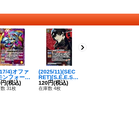
017/4)オファ
(2025/11)(SEC
(2025/11)(SEC
〔
モンフォール
RET)[S.E.E.S.
RET)[S.E.E.S.
5/
ウンモード
0円
(税込)
制式戦闘服]荒垣
120円
(税込)
制式戦闘服]真田
120円
(税込)
[M
1
】{P17-12}
真次郎【R-SE
明彦【M-SEC】
主
数 31枚
在庫数 4枚
在庫数 10枚
在
多》
C】{CB33-038}
{CB33-010}
ス
《青》
《青》
B