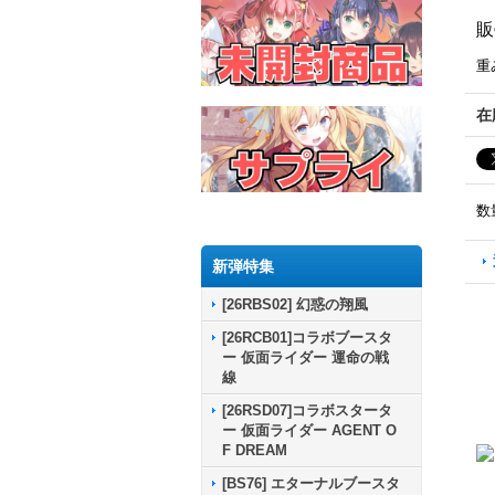
販
重
在
数
新弾特集
[26RBS02] 幻惑の翔風
[26RCB01]コラボブースタ
ー 仮面ライダー 運命の戦
線
[26RSD07]コラボスタータ
ー 仮面ライダー AGENT O
F DREAM
[BS76] エターナルブースタ