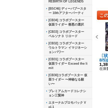
REBIRTH OF LEGENDS
[BSC46] ディーバブースタ
ー 10thアフターパーティ
こ
[CB34] コラボブースター
仮面ライダー 善悪の選択
[CB33] コラボブースター
ペルソナ３ リロード
[CB32] コラボブースター
ウルトラマン イマジネーシ
ョンパワー
〔状
[CB31] コラボブースター
8/5
仮面ライダー Exceed the li
パイ
1,3
mit
【X
在庫数
05-
[CB30]コラボブースター 仮
面ライダー 〜神秘なる願
い〜
プレミアムカードコレクシ
ョン三賢神
エターナルプロモパック V
ol.1