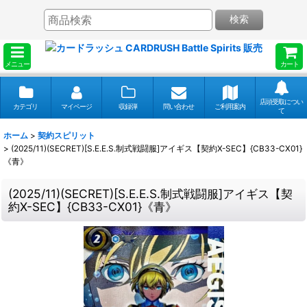
検索
メニュー
カート
店頭受取につい
カテゴリ
マイページ
収録弾
問い合わせ
ご利用案内
て
ホーム
>
契約スピリット
>
(2025/11)(SECRET)[S.E.E.S.制式戦闘服]アイギス【契約X-SEC】{CB33-CX01}
《青》
(2025/11)(SECRET)[S.E.E.S.制式戦闘服]アイギス【契
約X-SEC】{CB33-CX01}《青》