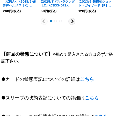
〔状態A-〕(2018/5)創
(2025/11)マハラクンダ
(2023/9)銃機竜ショッ
界神ヘルメス【X】
【C】{CB33-072}
ト・ガイザード【R】
{BS45-X07}《緑》
《多》
{BS63-052}《白》
260
円
(税込)
50
円
(税込)
120
円
(税込)
【商品の状態について】
※初めて購入される方は必ずご確
認下さい。
●カードの状態表記についての詳細は
こちら
●スリーブの状態表記についての詳細は
こちら