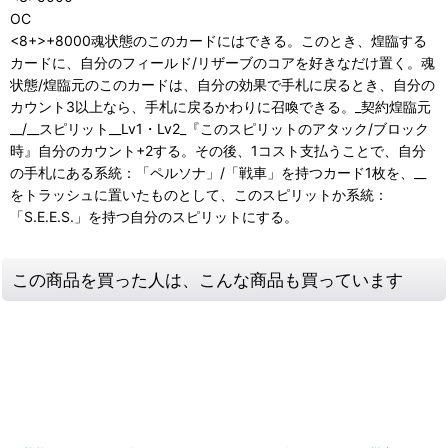
OC
<8+>+8000魂状態のこのカードにはできる。このとき、煌臨する
カードに、自分のフィールド/リザーブのコアを好きなだけ置く。魂
状態/煌臨元のこのカードは、自分の効果で手札に戻るとき、自分の
カウント3以上なら、手札に戻るかわりに召喚できる。_契約煌臨元
__/__スピリット__Lv1・Lv2_『このスピリットのアタック/ブロック
時』自分のカウント+2する。その後、1コスト支払うことで、自分
の手札にある系統：「ペルソナ」/「戦車」を持つカード1枚を、__
をトラッシュに置いたものとして、このスピリットか系統：
「S.E.E.S.」を持つ自分のスピリットにする。
この商品を買った人は、こんな商品も買っています