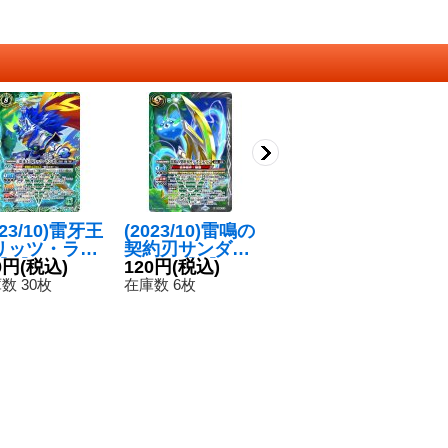
023/10)雷牙王
(2023/10)雷鳴の
(2025/11)(SEC
〔
リッツ・ラン
契約刃サンダー
RET)[S.E.E.S.
5/
X】{BS66-
0円
(税込)
エッジ【X】{B
120円
(税込)
制式戦闘服]天田
180円
(税込)
[
4
4}《緑》
S66-X10}《多》
乾【M-SEC】{C
制
数 30枚
在庫数 6枚
在庫数 9枚
在
B33-032}《青》
ス
B