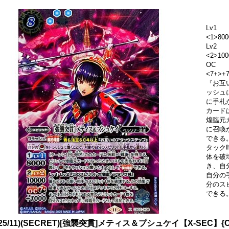
Lv1
<1>800
Lv2
<2>100
OC
<7+>
『お互
ッシュ
に手札
カード
煌臨元
に召喚
できる。
タック
体を破
き、自
自分の
分のス
できる
025/11)(SECRET)[強襲突貫]メティス＆プシュケイ【X-SEC】{C