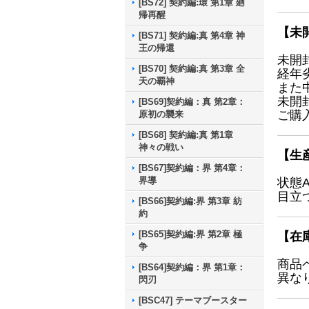
[BS72] 契約編:環 第1章 廻
帰再醒
【未
[BS71] 契約編:真 第4章 神
王の帰還
未開
[BS70] 契約編:真 第3章 全
経年
天の覇神
また
未開
[BS69]契約編：真 第2章：
ご購
原初の襲来
[BS68] 契約編:真 第1章
神々の戦い
【生
[BS67]契約編：界 第4章：
界導
状態
目立
[BS66]契約編:界 第3章 紡
約
[BS65]契約編:界 第2章 極
【在
争
商品
[BS64]契約編：界 第1章：
異な
閃刃
[BSC47] テーマブースター