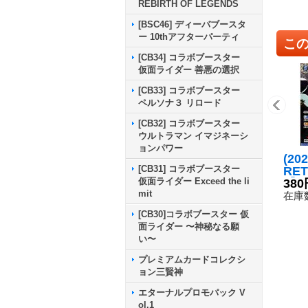
REBIRTH OF LEGENDS
[BSC46] ディーバブースタ
ー 10thアフターパーティ
こ
[CB34] コラボブースター
仮面ライダー 善悪の選択
[CB33] コラボブースター
ペルソナ３ リロード
[CB32] コラボブースター
ウルトラマン イマジネーシ
ョンパワー
(20
[CB31] コラボブースター
RE
仮面ライダー Exceed the li
【M
380
mit
33-
在庫数
[CB30]コラボブースター 仮
面ライダー 〜神秘なる願
い〜
プレミアムカードコレクシ
ョン三賢神
エターナルプロモパック V
ol.1