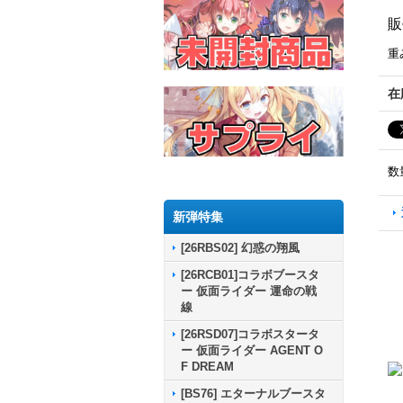
販
重
在
数
新弾特集
[26RBS02] 幻惑の翔風
[26RCB01]コラボブースタ
ー 仮面ライダー 運命の戦
線
[26RSD07]コラボスタータ
ー 仮面ライダー AGENT O
F DREAM
[BS76] エターナルブースタ