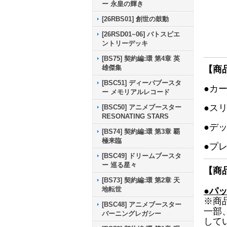
ー 永皇の輝き
[26RBS01] 創世の鼓動
[26RSD01~06] バトスピエ
ントリーデッキ
[BS75] 契約編:環 第4章 英
雄傑集
【商
[BSC51] ディーバブースタ
●カ
ー メモリアルレコード
●ス
[BSC50] アニメブースター
RESONATING STARS
●デ
[BS74] 契約編:環 第3章 覇
極来臨
●プ
[BSC49] ドリームブースタ
ー 巡る星々
【商
[BS73] 契約編:環 第2章 天
地転世
●パ
※商
[BSC48] アニメブースター
一部
バーニングレガシー
して