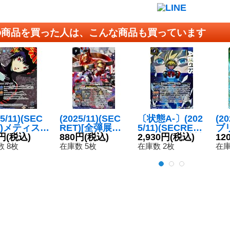
の商品を買った人は、こんな商品も買っています
25/11)(SEC
(2025/11)(SEC
〔状態A-〕(202
(2
T)メティス
RET)[全弾展開]
5/11)(SECRET)
ブ
-SEC】{CB
円
(税込)
アイギス＆アテ
880円
(税込)
[S.E.E.S.制式戦
2,930円
(税込)
ポ【
12
060}《青》
ナ【X-SEC】{C
闘服]アイギス
X0
 8枚
在庫数 5枚
在庫数 2枚
在庫
B33-X07}《多》
【契約X-SEC】
{CB33-CX01}
《青》