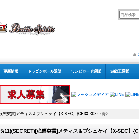
更新情報
ドラゴンボール通販
ワンピカード通販
遊戯王通販
RET)[強襲突貫]メティス＆プシュケイ【X-SEC】{CB33-X08}《青》
025/11)(SECRET)[強襲突貫]メティス＆プシュケイ【X-SEC】{C