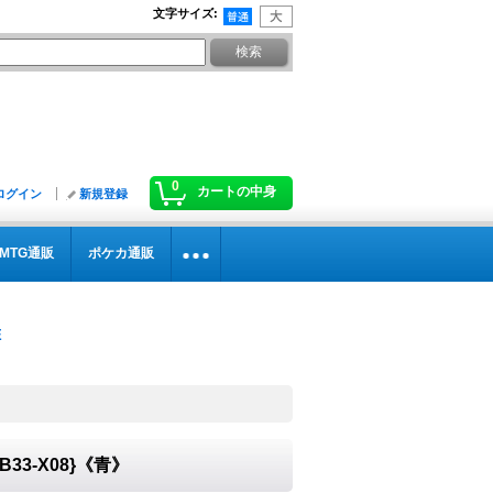
文字サイズ
:
0
カートの中身
ログイン
新規登録
MTG通販
ポケカ通販
B33-X08}《青》