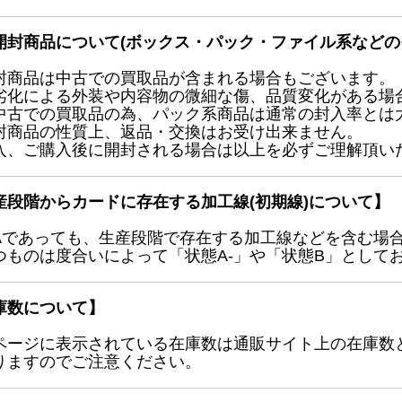
開封商品について(ボックス・パック・ファイル系などの
封商品は中古での買取品が含まれる場合もございます。
劣化による外装や内容物の微細な傷、品質変化がある場
中古での買取品の為、パック系商品は通常の封入率とは
封商品の性質上、返品・交換はお受け出来ません。
入、ご購入後に開封される場合は以上を必ずご理解頂い
産段階からカードに存在する加工線(初期線)について】
Aであっても、生産段階で存在する加工線などを含む場
つものは度合いによって「状態A-」や「状態B」として
庫数について】
ページに表示されている在庫数は通販サイト上の在庫数
りますのでご注意ください。