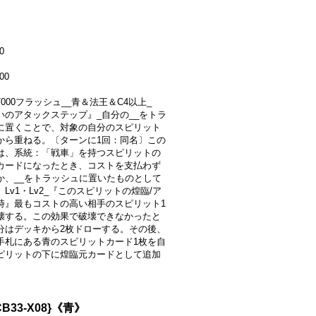
0
00
+7000フラッシュ__青＆法王＆C4以上_
いのアタックステップ』_自分の__をトラ
に置くことで、対象の自分のスピリット
から重ねる。〔ターンに1回：同名〕この
は、系統：「戦車」を持つスピリットの
カードになったとき、コストを支払わず
か、__をトラッシュに置いたものとして
Lv1・Lv2_『このスピリットの煌臨/ア
時』最もコストの高い相手のスピリット1
壊する。この効果で破壊できなかったと
分はデッキから2枚ドローする。その後、
手札にある青のスピリットカード1枚を自
ピリットの下に煌臨元カードとして追加
。
B33-X08}《青》