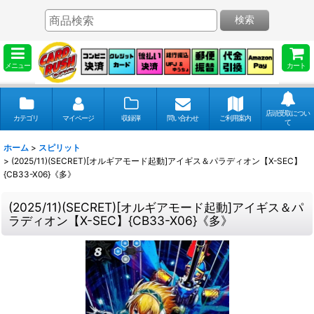
検索
メニュー
カート
店頭受取につい
カテゴリ
マイページ
収録弾
問い合わせ
ご利用案内
て
ホーム
>
スピリット
>
(2025/11)(SECRET)[オルギアモード起動]アイギス＆パラディオン【X-SEC】
{CB33-X06}《多》
(2025/11)(SECRET)[オルギアモード起動]アイギス＆パ
ラディオン【X-SEC】{CB33-X06}《多》