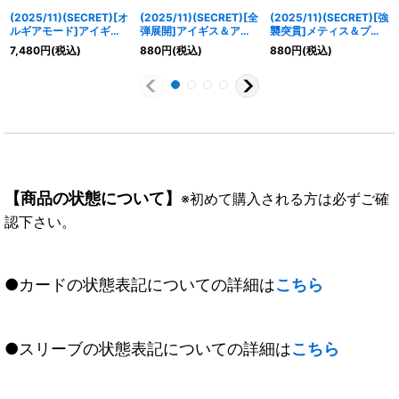
(2025/11)(SECRET)[オ
(2025/11)(SECRET)[全
(2025/11)(SECRET)[強
ルギアモード]アイギス
弾展開]アイギス＆アテ
襲突貫]メティス＆プシ
【XX-SEC】{CB33-
ナ【X-SEC】{CB33-
ュケイ【X-SEC】
7,480
円
(税込)
880
円
(税込)
880
円
(税込)
XX01}《多》
X07}《多》
{CB33-X08}《青》
【商品の状態について】
※初めて購入される方は必ずご確
認下さい。
●カードの状態表記についての詳細は
こちら
●スリーブの状態表記についての詳細は
こちら