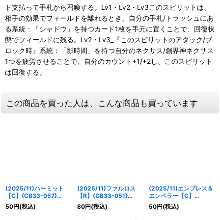
ト支払って手札から召喚する。Lv1・Lv2・Lv3このスピリットは、
相手の効果でフィールドを離れるとき、自分の手札/トラッシュにあ
る系統：「シャドウ」を持つカード1枚を手元に置くことで、回復状
態でフィールドに残る。Lv2・Lv3_『このスピリットのアタック/ブ
ロック時』系統：「影時間」を持つ自分のネクサス/創界神ネクサス
1つを疲労させることで、自分のカウント+1/+2し、このスピリット
は回復する。
この商品を買った人は、こんな商品も買っています
(2025/11)ハーミット
(2025/11)ファルロス
(2025/11)エンプレス＆
【C】{CB33-057}
【R】{CB33-051}
エンペラー【C】
《紫》
《多》
{CB33-053}《多》
50
円
(税込)
80
円
(税込)
50
円
(税込)