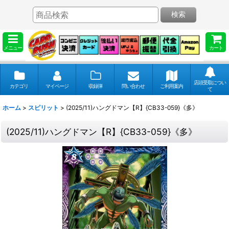
検索
メニュー
カート
店頭受取につい
カテゴリ
マイページ
収録弾
問い合わせ
ご利用案内
て
ホーム
>
スピリット
>
(2025/11)ハングドマン【R】{CB33-059}《多》
(2025/11)ハングドマン【R】{CB33-059}《多》