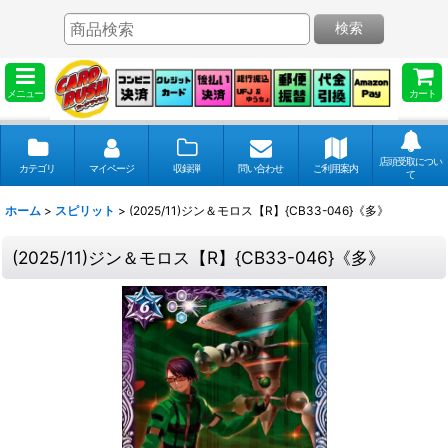
検索
メニュー
カート
店頭受取につい
カテゴリ
マイページ
収録弾
問い合わせ
ご利用案内
て
ホーム
>
スピリット
>
(2025/11)ジン＆モロス【R】{CB33-046}《多》
(2025/11)ジン＆モロス【R】{CB33-046}《多》