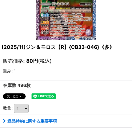
(2025/11)ジン＆モロス【R】{CB33-046}《多》
販売価格
:
80
円
(税込)
重み
:
1
在庫数 496枚
数量
:
返品特約に関する重要事項