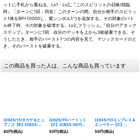
ットに手札から重ねる。Lv1・Lv2_『このスピリットの召喚/煌臨
時』〔ターンに1回：同名〕このターンの間、自分か相手のスピリッ
ト1体をBP+10000し、紫シンボル1つを追加する。その対象のバト
ル終了時、その対象を破壊する。Lv2_フラッシュ_『自分のアタック
ステップ』ターンに1回、自分のデッキを上から3枚破棄できる。そ
うしたとき、相手のバースト1つの内容を見て、マジックカードのと
き、そのバーストを破棄する。
この商品を買った人は、こんな商品も買っています
(2025/11)タカヤ＆ヒュ
(2025/11)ハーミット
(2025/11)エンプレス＆
プノス【R】{CB33-
【C】{CB33-057}
エンペラー【C】
043}《多》
《紫》
{CB33-053}《多》
80
円
(税込)
50
円
(税込)
50
円
(税込)