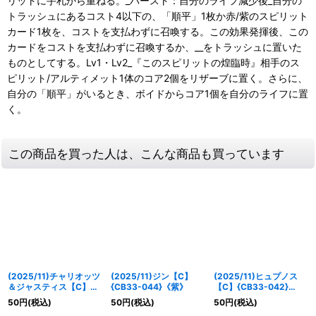
リットに手札から重ねる。_バースト：自分のライフ減少後_自分の
トラッシュにあるコスト4以下の、「順平」1枚か赤/紫のスピリット
カード1枚を、コストを支払わずに召喚する。この効果発揮後、この
カードをコストを支払わずに召喚するか、__をトラッシュに置いた
ものとしてする。Lv1・Lv2_『このスピリットの煌臨時』相手のス
ピリット/アルティメット1体のコア2個をリザーブに置く。さらに、
自分の「順平」がいるとき、ボイドからコア1個を自分のライフに置
く。
この商品を買った人は、こんな商品も買っています
(2025/11)チャリオッツ
(2025/11)ジン【C】
(2025/11)ヒュプノス
＆ジャスティス【C】
{CB33-044}《紫》
【C】{CB33-042}
{CB33-056}《多》
《多》
50
円
(税込)
50
円
(税込)
50
円
(税込)