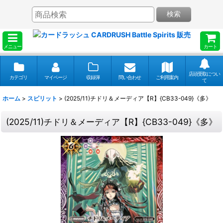
検索
メニュー
カート
店頭受取につい
カテゴリ
マイページ
収録弾
問い合わせ
ご利用案内
て
ホーム
>
スピリット
>
(2025/11)チドリ＆メーディア【R】{CB33-049}《多》
(2025/11)チドリ＆メーディア【R】{CB33-049}《多》